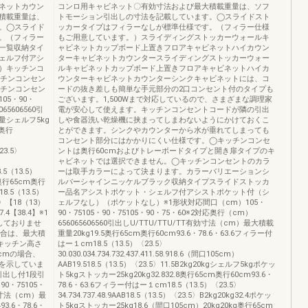
ネットカウン
コンロ用キャビネット〇有効寸法および最大積載重量は、ソフ
積載重量は、
トモーション引出しの寸法を記載しています。◯スライドスト
。◯スライド
ッカータイプはフィラーなしが標準仕様です。（フィラー仕様
。（フィラー
もご用意しています。）スライディングストッカーウォールキ
一覧収納タイ
ャビネットカップボード上置きフロアキャビネットハイカウン
ェルフ付アシ
ターキャビネットカウンタースライディングストッカーウォー
）キッチンコ
ルキャビネットカップボード上置きフロアキャビネットハイカ
ッチンコンセン
ウンターキャビネットカウンターシンクキャビネットには、コ
ッチンコンセン
ードの抜き差しも簡単な手元部分の2口コンセント付のタイプも
05・90・
ございます。1,500Wまで対応しているので、さまざまな調理家
65606560引
電が安心して使えます。キッチンコンセントコードが隣の引出
量シェルフ5kg
しや食器洗い乾燥機に挟まってしまわないようにかけておくこ
m奥行
とができます。シンクやカウンターから水が垂れてしまっても
コンセント部分にはかかりにくい仕様です。◯キッチンコンセ
〈23.5〉
ントは奥行60cmおよびトレーボードタイプと開き扉タイプのキ
ャビネットでは選択できません。◯キッチンコンセントのカラ
8.5（13.5）
ーは取手カラーによって決まります。カラーバリエーションシ
g奥行65cm奥行
ルバーシャインニッケルブラック収納タイプスライドストッカ
18.5（13.5）
ー品名アシストポケット・シェルフ付アシストポケット付（シ
5〉【18（13）
ェルフなし）（ポケットなし）※1形状対応間口（cm）105・
7.4【38.4】※1
90・75105・90・75105・90・75・60※2対応奥行（cm）
しておりませ
656065606560引出しU/TTU/TTU/TT有効寸法（cm）最大積載
場合は、最大積
重量20kg19.5奥行65cm奥行60cm93.6・78.6・63.6フィラー付
キッチン高さ
はー１cm18.5（13.5）〈23.5〉
cmの場合、
30.030.034.734.732.437.411.58.918.6（間口105cm）
を示していま
AAB19.518.5（13.5）〈23.5〉11.5B2kg20kgシェルフ5kgポケッ
引出し付1段引
ト5kgストッカー25kg20kg32.832.8奥行65cm奥行60cm93.6・
・75105・
78.6・63.6フィラー付はー１cm18.5（13.5）〈23.5〉
効寸法（cm）最
34.734.737.48.9AAB18.5（13.5）〈23.5〉B2kg20kg32.4ポケッ
3.6・78.6・
ト5kgストッカー25kg18.6（間口105cm）20kg20kg奥行65cm