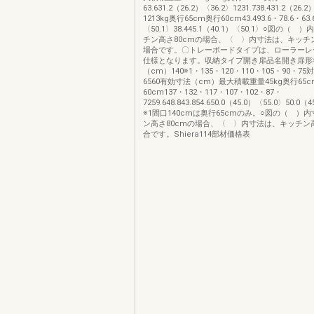
63.631.2（26.2）〈36.2〉1231.738.431.2（26.
1213kg奥行65cm奥行60cm43.493.6・78.6・63.6
〈50.1〉38.445.1（40.1）〈50.1〉○図の（
チン高さ80cmの場合、〈 〉内寸法は、キッチン
場合です。〇トレーボードタイプは、ローラーレ
仕様となります。収納タイプ開き扉品名開き扉形
（cm）140※1・135・120・110・105・90・7
6560有効寸法（cm）最大積載重量45kg奥行65
60cm137・132・117・107・102・87・
7259.648.843.854.650.0（45.0）〈55.0〉50.0（
※1間口140cmは奥行65cmのみ。○図の（ ）
ン高さ80cmの場合、〈 〉内寸法は、キッチン高
合です。Shiera114部材価格表