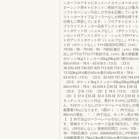
ンターフロアキャビネットハイカウンターキャビ
ターシンク用キャビネット〇有効寸法および最大
ソフトモーション引出しの寸法を記載しています
ストッカータイプはフィラーなしが標準仕様です
仕様もご用意しています。）フロアキャビネット
プスライドストッカー品名アシストポケット・シ
ストポケット付（シェルフなし）（ポケットなし
ンセント付アシストポケット・シェルフ付※1キ
ト付アシストポケット付（シェルフなし）※1キ
ト付（ポケットなし）※1※2形状対応間口（cm）1
75105・90・75105・90・75対応奥行（cm）6560
出しU/TTU/TTU/TT有効寸法（cm）最大積載重
ポケット5kgストッカー25kg20kg20.7奥行65c
60cm93.6・78.6・63.618.5（13.5）〈23.5〉
30.032.429.730.037.429.713.520.718.5（13.5）
13.520kg34.6奥行65cm奥行60cm93.6・78.6・
63.618.5（13.5）〈23.5〉32.429.737.429.734.61
〈23.5〉ポケット5kgストッカー25kg20kg20k
60cm93.6・78.6・63.634.6【34.5】34.6【34.5】
〈23.5〉【18（13）〈23〉】18.5（13.5）〈23.
〈23〉】37.4【33.4】32.4【33.4】37.4【33.4】3
キッチンコンセント付は、奥行６０cmには対応
ん。※2ポケットなしのローラーレール引出しの
載重量13㎏になります。○図の（ ）内寸法は、
80cmの場合、〈 〉内寸法は、キッチン高さ90
【 】内寸法はローラーレール引出しの有効寸法
す。収納タイプトレーボード品名1段引出し・内
出し（内引出しなし）形状対応間口（cm）105・90
90・75対応奥行（cm）65606560引出しPP有
大積載重量31.75kg13kg奥行65cm奥行60cm43.49