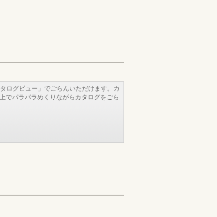
タログビュー」でごらんいただけます。カ
b上でパラパラめくりながらカタログをごら