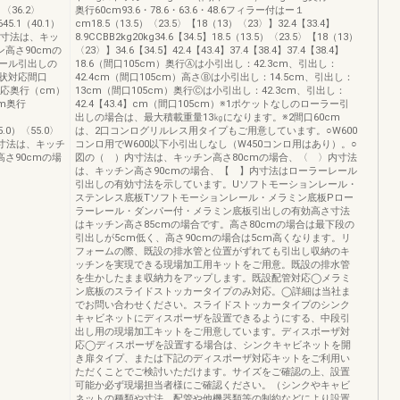
2）〈36.2〉
奥行60cm93.6・78.6・63.6・48.6フィラー付はー１
45.1（40.1）
cm18.5（13.5）〈23.5〉【18（13）〈23〉】32.4【33.4】
 ）内寸法は、キッ
8.9CCBB2kg20kg34.6【34.5】18.5（13.5）〈23.5〉【18（13）
高さ90cmの
〈23〉】34.6【34.5】42.4【43.4】37.4【38.4】37.4【38.4】
ール引出しの
18.6（間口105cm）奥行Ⓐは小引出し：42.3cm、引出し：
状対応間口
42.4cm（間口105cm）高さⒷは小引出し：14.5cm、引出し：
5対応奥行（cm）
13cm（間口105cm）奥行Ⓒは小引出し：42.3cm、引出し：
cm奥行
42.4【43.4】cm（間口105cm）※1ポケットなしのローラー引
出しの場合は、最大積載重量13㎏になります。※2間口60cm
45.0）〈55.0〉
は、2口コンログリルレス用タイプもご用意しています。○W600
内寸法は、キッチ
コンロ用でW600以下小引出しなし（W450コンロ用はあり）。○
さ90cmの場
図の（ ）内寸法は、キッチン高さ80cmの場合、〈 〉内寸法
は、キッチン高さ90cmの場合、【 】内寸法はローラーレール
引出しの有効寸法を示しています。Uソフトモーションレール・
ステンレス底板Tソフトモーションレール・メラミン底板Pロー
ラーレール・ダンパー付・メラミン底板引出しの有効高さ寸法
はキッチン高さ85cmの場合です。高さ80cmの場合は最下段の
引出しが5cm低く、高さ90cmの場合は5cm高くなります。リ
フォームの際、既設の排水管と位置がずれても引出し収納のキ
ッチンを実現できる現場加工用キットをご用意。既設の排水管
を生かしたまま収納力をアップします。既設配管対応◯メラミ
ン底板のスライドストッカータイプのみ対応。◯詳細は当社ま
でお問い合わせください。スライドストッカータイプのシンク
キャビネットにディスポーザを設置できるようにする、中段引
出し用の現場加工キットをご用意しています。ディスポーザ対
応◯ディスポーザを設置する場合は、シンクキャビネットを開
き扉タイプ、または下記のディスポーザ対応キットをご利用い
ただくことでご検討いただけます。サイズをご確認の上、設置
可能か必ず現場担当者様にご確認ください。（シンクやキャビ
ネットの種類や寸法、配管や他機器類等の制約などにより設置