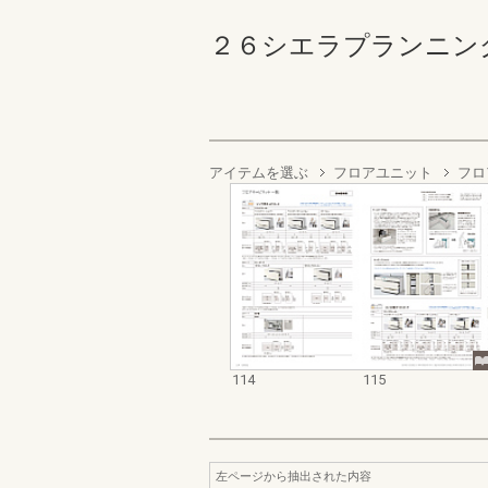
２６シエラプランニングカタロ
アイテムを選ぶ
フロアユニット
フロ
114
115
左ページから抽出された内容