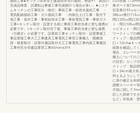
接続工事●キッチン排水管と建築排水管の接続、検査※1 製品の
LGS合板（12
完成品検査、試運転は事後工事完成後行う場合が多い。■システ
膏ボード他13m
ムキッチンの工事区分〈例示〉事前工事・給排水接続工事 ・
目安奥行97㎝セ
電気配線接続工事・ガス接続工事 ・内装仕上げ工事・取付下
286㎝×奥行11
地工事・造作工事・事前給排水工事・事前電気工事・事前ガス
間口255㎝間口2
工事○キッチン取付・設置する前に事前工事担当者と密な連携が
ト・間口105㎝間
必要です。○キッチン取付完了後、事後工事担当者と密な連携
ャビネット・間口9
（引継ぎ）が必要です。設置前工事キッチン取付・設置事後工
ワークトップの梱
事設置後工事大工工事建具工事電気工事管工事搬入・開梱清
クトップ：製品間
掃・検査取付・設置付属品取付大工工事電気工事内装工事建設
口＋12cm●キ
工事外区分非建設業管工事6Shiera314
経路を確認してく
場合、エレベータ
搬入についてのご
の目安）カップボ
クトップ：製品間
口＋24cm最大長
抑えるようにして
に床の修正を依頼
調整スペーサー等
不陸に関して7m
応じた部材ですき
など）外気床・壁材