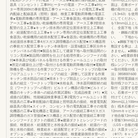
2電気レンジフードの電源・アース工事●建築の屋内配線と配線
12mm以上のも
器具（コンセント）工事ⅠHヒーターの電源・アース工事●ⅠHヒー
面は、石膏ボード
ター専用200Vの事前電気工事ウォールユニットの電気工事●屋
棚の取付けは、必
内配線と配線器具（照明）接続、検査工事電動昇降機の電源工
（5.3×63）を
事●電動昇降機の専用電源・アース工事食器洗い乾燥機の電源・
にしてください。
アース工事●食器洗い乾燥機用の専用電源・アース工事3管排水
を13mm以上と
配管の立上工事●キッチン排水用の所定位置排水管立上工事給
く、全面下地（吊
水・給湯配管の立上工事●キッチン専用の所定位置配管立上工事
合 ・鋼板の変形
食器洗い乾燥機用の給排水配管工事●食器洗い乾燥機用の専用給
い。 ・下地から
水給湯排水事前工事4ガスガス調理機器のガス配管■ガス機器用
い。●鋼板下地で
の事前ガス配管工事キッチン本体取付・設置6建設工事区分外キ
敷設する事は、上
ッチンパネルの取付■製品を加工して建築下地へ取付製品間のシ
きません。●鋼板
リコン充填■製品間の隙間を仕上げる処理作業レンジフードの取
さい。●軽量鉄骨
付■本体及び化粧パネルを取付ける作業ウォールユニットの取付
てください。天井
■所定の建築仕上げ壁へ取付ける作業電動昇降機の取付■電動昇
桟レンジフード用
降機を壁へ取付ける作業フロアユニット・ワークトップの取付■
ー取付用取付桟（
フロアユニット・ワークトップの組立・調整して設置する作業
法）3858001
キッチン排水部品の組立■排水トラップ部品とシンクの組立水栓
法）照明電源線ガ
金具の組立・ワークトップ取付■水栓金具、浄水器同梱部材の組
取付桟フロアユニ
立（ワークトップへの取付）ビルトイン機器の取付■ビルトイン
取付・設置する壁
機器のキッチン本体への組込作業試運転・完成品検査（※1）■完
い。石膏ボードで
成後の試運転、性能確認検査事後工事2電気ウォールユニット照
付けてください。
明器具の工事●事前配線の電源線と照明器具の接続、検査電気配
30mm以上10
線器具の取付●スイッチ、コンセント等の電気配線工事その他電
合）桟木石膏ボード
化機器の工事●電化機器と電源線、アースの接続工事4ガスガス
12mmキャビネッ
調理機器のガス管接続■ガス機器とガス配管の配管接続工事5管
ド他合板12mm以
レンジフードとダクトの接続工事●建築ダクトとレンジフードの
ト背板13mm以
接続、検査給水・給湯配管と水栓金具の接続●給水・給湯の一次
（LGS＋合板の場
側と水栓の接続、検査給水・給湯配管とオプション機器の接続●
上）大皿タッピンね
オプション機器と一次側給排水の接続、検査建築側排水管への
（Φ17）キャッ