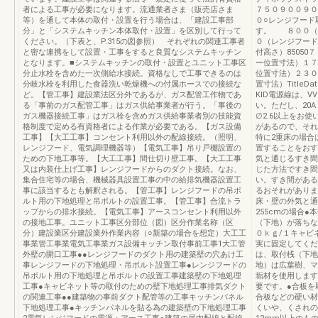
者による工事が必要になります。流通業者さま（販売店さま
７５０９００９０
等）を通して本体の取付・設置を行う場合は、「建設工事部
０○レンジフード
分」と「システムキッチン本体取付・設置」を区別して行って
す。 ８００（
ください。（下表と、P.315の図参照） それぞれの関連工事者
０（レンジフード
と密な連携をして設置・工事をすると良質なシステムキッチン
付高さ）8505
となります。■システムキッチンの取付・設置とユニット工事区
ー位置寸法）１７
分止水栓を含めた一次側給水接続。資格なしで工事できるのは
位置寸法）２３０
分岐水栓を利用した食器洗い乾燥機への付属ホースでの接続な
置寸法）TitleDa
ど。【管工事】建設業法区分外であるが、ガス配管工作物であ
KID電源線は、V
る「事前のガス配管工事」はガス供給事業者が行う。「事後の
い。ただし、20A・
ガス機器接続工事」はガス栓を含めガス供給事業者別の技能資
∅2.6以上をお使
格制度で定める有資格者による作業が必要である。【ガス設備
があるので、それ
工事】【大工工事】コンセント利用以外の配線接続。（照明、
特に2重床の場合
レンジフード、電気調理機器等）【電気工事】吊り戸棚設置の
置することをおす
ための下地工事等。【大工工事】間仕切り壁工事。【大工工事
気と通じるすき間
又は内装仕上げ工事】レンジフードからのダクト接続。なお、
じた方法ですき間
集合住宅等の場合、機械器具設置工事の中の給排気機器設置工
い。すき間がある
事に該当するとも解釈される。【管工事】レンジフードの吊ボ
るおそれがありま
ルト用の下地処理と吊ボルトの設置工事。【管工事】合流トラ
床・壁の外気と通
ップからの排水接続。【電気工事】アースコンセント利用以外
255cmの場合
の接地工事。ユニット工事区分部位（図）区分作業名称（区
（下地）が落ちな
分）建設業区分建設業外作業内容（○新築の場合を想定）大工工
０ｋｇ/１キャビ
事業管工事業電気工事業ガス設備キッチン取付事前工事1大工管
実に固定してくだ
外壁の開口工事●●レンジフードのダクト用の建築壁の穴あけ工
は、取付桟（下地
事レンジフードの下地処理・吊ボルト設置工事●レンジフードの
地）は広葉樹、マ
吊ボルト用の下地処理と吊ボルトの設置工事建築壁の下地処理
垢材を使用します
工事●キャビネット等の取付のための壁下地処理工事排気ダクト
要です。●合板を
の関連工事●●建築物の事前ダクト配管等の工事キッチンパネル
合板などの硬い材
下地処理工事●キッチンパネルを貼る為の建築壁の下地処理工事
くいや、くされの