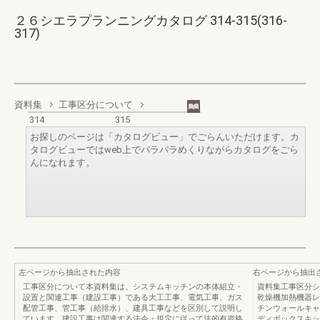
２６シエラプランニングカタログ 314-315(316-
317)
資料集
工事区分について
314
315
お探しのページは「カタログビュー」でごらんいただけます。カ
タログビューではweb上でパラパラめくりながらカタログをごら
んになれます。
左ページから抽出された内容
右ページから抽出
工事区分について本資料集は、システムキッチンの本体組立・
資料集工事区分シ
設置と関連工事（建設工事）である大工工事、電気工事、ガス
乾燥機加熱機器レ
配管工事、管工事（給排水）、建具工事などを区別して説明し
チンウォールキャ
ています。建設工事は関連する法令・規定に従って法的有資格
ディボックスキッ