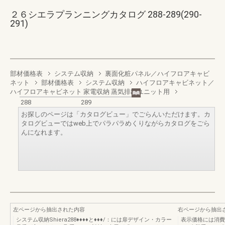
２６シエラプランニングカタログ 288-289(290-
291)
部材価格表
システム収納
裏面化粧パネル／ハイフロアキャビ
ネット
部材価格表
システム収納
ハイフロアキャビネット／
ハイフロアキャビネット 家電収納 蒸気排出ユニット用
288
289
お探しのページは「カタログビュー」でごらんいただけます。カ
タログビューではweb上でパラパラめくりながらカタログをごら
んになれます。
左ページから抽出された内容
右ページから抽出
システム収納Shiera288♦♦♦♦と♦♦♦/：には扉デザイン・カラー
表示価格には消費