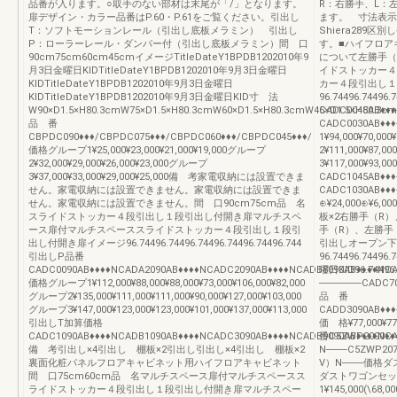
品番が入ります。○取手のない部材は末尾が「/」となります。
R：右勝手、L：
扉デザイン・カラー品番はP.60・P.61をご覧ください。引出し
ます。 寸法表示
T：ソフトモーションレール（引出し底板メラミン） 引出し
Shiera289
P：ローラーレール・ダンパー付（引出し底板メラミン）間 口
す。■ハイフロア
90cm75cm60cm45cmイメージTitleDateY1BPDB1202010年9
について左勝手（
月3日金曜日KIDTitleDateY1BPDB1202010年9月3日金曜日
イドストッカー４
KIDTitleDateY1BPDB1202010年9月3日金曜日
カー４段引出し１
KIDTitleDateY1BPDB1202010年9月3日金曜日KID寸 法
96.74496.7449
W90×D1.5×H80.3cmW75×D1.5×H80.3cmW60×D1.5×H80.3cmW45×D1.5×H80.3cm
CADC0045AB♦♦
品 番
CADC0030AB♦
CBPDC090♦♦♦/CBPDC075♦♦♦/CBPDC060♦♦♦/CBPDC045♦♦♦/
1¥94,000¥70,00
価格グループ1¥25,000¥23,000¥21,000¥19,000グループ
2¥111,000¥87,0
2¥32,000¥29,000¥26,000¥23,000グループ
3¥117,000¥93,
3¥37,000¥33,000¥29,000¥25,000備 考家電収納には設置できま
CADC1045AB♦♦
せん。家電収納には設置できません。家電収納には設置できま
CADC1030AB♦♦
せん。家電収納には設置できません。間 口90cm75cm品 名
⊕¥24,000⊕¥6,
スライドストッカー４段引出し１段引出し付開き扉マルチスペ
板×2右勝手（R
ース扉付マルチスペーススライドストッカー４段引出し１段引
手（R）、左勝手
出し付開き扉イメージ96.74496.74496.74496.74496.74496.744
引出しオープン下
引出しP品番
96.74496.7449
CADC0090AB♦♦♦♦NCADA2090AB♦♦♦♦NCADC2090AB♦♦♦♦NCADB8090AB♦♦♦♦NCA
曜日KID96.7449
価格グループ1¥112,000¥88,000¥88,000¥73,000¥106,000¥82,000
──────CADC70
グループ2¥135,000¥111,000¥111,000¥90,000¥127,000¥103,000
品 番
グループ3¥147,000¥123,000¥123,000¥101,000¥137,000¥113,000
CADD3090AB♦♦
引出しT加算価格
価 格¥77,000¥7
CADC1090AB♦♦♦♦NCADB1090AB♦♦♦♦NCADC3090AB♦♦♦♦NCADB9090AB♦♦♦♦NCADC
番C5ZWP2090♦
備 考引出し×4引出し 棚板×2引出し引出し×4引出し 棚板×2
N───C5ZWP20
裏面化粧パネルフロアキャビネット用ハイフロアキャビネット
V）N───価格
間 口75cm60cm品 名マルチスペース扉付マルチスペースス
ダストワゴンセッ
ライドストッカー４段引出し１段引出し付開き扉マルチスペー
1¥145,000(\68,00