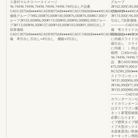
ス扉付マルチスペースイメージ
グループ
96.74496.74496.74496.74496.74496.744引出しP品番
2¥162,000(\85,00
CADC2075AB♦♦♦♦NCADB8075AB♦♦♦♦NCADC0060AB♦♦♦♦NCADA2060AB♦♦♦♦NCA
グループ
価格グループ1¥82,000¥70,000¥100,000¥76,000¥76,000¥67,000グ
3¥173,000(\96,00
ループ2¥103,000¥86,000¥119,000¥95,000¥95,000¥82,000グルー
引出しT加算価格
プ3¥113,000¥96,000¥127,000¥103,000¥103,000¥91,000引出しT
──────CADC60
加算価格
備 考スライドカ
CADC3075AB♦♦♦♦NCADB9075AB♦♦♦♦NCADC1060AB♦♦♦♦NCADB1060AB♦♦♦♦NCADC
蔵引出し スライ
備 考引出し引出し×4引出し 棚板×2引出し
に内蔵スライドカ
蔵引出し スライ
に内蔵（ ）内は
格間 口60cm
96.74496.744
品 番CADD3060
¥75,000¥75,
NC5ZWL206
ストワゴンセット
1¥131,000(¥56,0
2¥146,000(¥71,0
3¥155,000(¥80,
──────CADC6
カウンターコンセ
イドカウンターコ
はダストワゴン価
ネット家電収納蒸
必要になります。
イプ標準タイプ標
イプ大型ボックス
水器食器洗い乾燥
ターキッチン用部