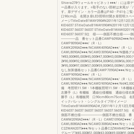
Shiera278ウォールキャビネット♦♦♦/：には
ー品番が入ります。○取手のない部材は末尾が「
す。扉デザイン・カラー品番はP.60・P.61を
口90cm品 名開き扉LED照明付開き扉照明スペ
メージTitleDateB1WAY090#N2011年12月12日
KID6037.5TitleDateB1WAY090#N2011年12月
KID6037.56037.56037.5TitleDateB1WAW0201
KID6037.56037.5仕 様───側面不燃仕様──
──────品 番セット品番CAWP6090AD♦♦♦/
CAWP8090AD♦♦♦/（R・L）
CAWK2090AD♦♦♦/NCAWK4090AD♦♦♦/（R・L）
CAWL8090AD♦♦♦/NCAWD3090AD♦♦♦/N価格
1¥83,000¥85,000¥45,000¥47,000¥43,000¥49,0
2¥90,000¥92,000¥52,000¥54,000¥50,000¥56,0
3¥95,000¥97,000¥57,000¥59,000¥55,000¥61
なし加算価格セット品番CAWP7090AD♦♦♦/Nセ
CAWP9090AD♦♦♦/（R・L）
CAWK3090AD♦♦♦/NCAWK5090AD♦♦♦/（R・L）
CAWL9090AD♦♦♦/NCAWD9090AD♦♦♦/N⊖¥2,000⊖¥
備 考照明11.5W・1本棚板照明11.5W・1本棚
左勝手（L）有棚板 通線仕様棚板 通線仕様右
勝手（L）有棚板間 口90cm80cm75cm品 
イックパレット・シングルタイプ付イメージ
TitleDateB1WAW090AD#_f2011年1２月12日月
KID6037.56037.56037.56037.56037.56037
側面不燃仕様─────────側面不燃仕様品 番
CAWM2090AD♦♦♦/（R・L）CAWE1090AD♦♦♦
CAWL8080AD♦♦♦/NCAWD3080AD♦♦♦/Nセッ
C2ZWAN2075♦♦♦/Nセット品番C2ZWAN4075♦
グループ1¥45,000¥51,000¥43,000¥49,000¥91,00