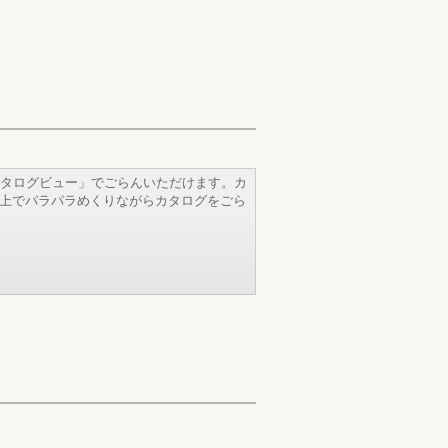
タログビュー」でごらんいただけます。カ
b上でパラパラめくりながらカタログをごら