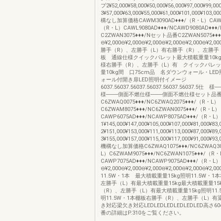
プ2¥52,000¥58,000¥50,000¥56,000¥97,000¥99
3¥57,000¥63,000¥55,000¥61,000¥101,000¥1
構なし加算価格CAWM3090AD♦♦♦/（R・L）CAWI0
（R・L）CAWL9080AD♦♦♦/NCAWD9080AD♦♦
C2ZWAN3075♦♦♦/Nセット品番C2ZWAN5075♦♦
⊖¥2,000⊖¥2,000⊖¥2,000⊖¥2,000⊖¥2,000⊖¥
勝手（R）、左勝手（L）有右勝手（R）、左勝手
板 通線仕様クイックパレット最大積載重量10k
様右勝手（R）、左勝手（L）有 クイックパレ
量10kg間 口75cm品 名ダウンウォール・LE
ォール付開き扉LED照明付イメージ
6037.56037.56037.56037.56037.56037.5
様───側面不燃仕様───側面不燃仕様セット品
C6ZWAQ0075♦♦♦/NC6ZWAQ2075♦♦♦/（R・L）
C6ZWAM8075♦♦♦/NC6ZWAN0075♦♦♦/（R・L）
CAWP6075AD♦♦♦/NCAWP8075AD♦♦♦/（R
1¥145,000¥147,000¥105,000¥107,000¥81,000¥
2¥151,000¥153,000¥111,000¥113,000¥87,000¥
3¥155,000¥157,000¥115,000¥117,000¥91,000
機構なし加算価格C6ZWAQ1075♦♦♦/NC6ZWAQ30
L）C6ZWAM9075♦♦♦/NC6ZWAN1075♦♦♦/（R
CAWP7075AD♦♦♦/NCAWP9075AD♦♦♦/（R・L）
⊖¥2,000⊖¥2,000⊖¥2,000⊖¥2,000⊖¥2,000⊖¥2
11.5W・1本 最大積載重量15kg照明11.5W・
左勝手（L）有最大積載重量15kg最大積載重量15
（R）、左勝手（L）有最大積載重量15kg照明11.
明11.5W・1本棚板右勝手（R）、左勝手（L）
き対応梁欠き対応LEDLEDLEDLEDLEDLED高さ
番の詳細はP.310をご覧ください。