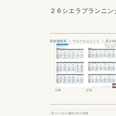
２６シエラプランニングカタロ
部材価格表
ウォールユニット
高さ60
278
279
左ページから抽出された内容