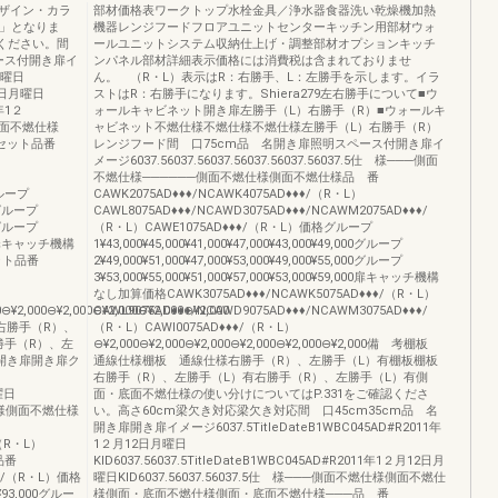
扉デザイン・カラ
部材価格表ワークトップ水栓金具／浄水器食器洗い乾燥機加熱
/」となりま
機器レンジフードフロアユニットセンターキッチン用部材ウォ
ご覧ください。間
ールユニットシステム収納仕上げ・調整部材オプションキッチ
ース付開き扉イ
ンパネル部材詳細表示価格には消費税は含まれておりませ
月曜日
ん。 （R・L）表示はR：右勝手、L：左勝手を示します。イラ
12日月曜日
ストはR：右勝手になります。Shiera279左右勝手について■ウ
1年1２
ォールキャビネット開き扉左勝手（L）右勝手（R）■ウォールキ
─側面不燃仕様
ャビネット不燃仕様不燃仕様不燃仕様左勝手（L）右勝手（R）
Nセット品番
レンジフード間 口75cm品 名開き扉照明スペース付開き扉イ
メージ6037.56037.56037.56037.56037.56037.5仕 様───側面
不燃仕様──────側面不燃仕様側面不燃仕様品 番
グループ
CAWK2075AD♦♦♦/NCAWK4075AD♦♦♦/（R・L）
00グループ
CAWL8075AD♦♦♦/NCAWD3075AD♦♦♦/NCAWM2075AD♦♦♦/
00グループ
（R・L）CAWE1075AD♦♦♦/（R・L）価格グループ
,000扉キャッチ機構
1¥43,000¥45,000¥41,000¥47,000¥43,000¥49,000グループ
ット品番
2¥49,000¥51,000¥47,000¥53,000¥49,000¥55,000グループ
3¥53,000¥55,000¥51,000¥57,000¥53,000¥59,000扉キャッチ機構
なし加算価格CAWK3075AD♦♦♦/NCAWK5075AD♦♦♦/（R・L）
2,000⊖¥2,000⊖¥2,000⊖¥2,000⊖¥2,000
CAWL9075AD♦♦♦/NCAWD9075AD♦♦♦/NCAWM3075AD♦♦♦/
板右勝手（R）、
（R・L）CAWI0075AD♦♦♦/（R・L）
勝手（R）、左
⊖¥2,000⊖¥2,000⊖¥2,000⊖¥2,000⊖¥2,000⊖¥2,000備 考棚板
名開き扉開き扉ク
通線仕様棚板 通線仕様右勝手（R）、左勝手（L）有棚板棚板
右勝手（R）、左勝手（L）有右勝手（R）、左勝手（L）有側
曜日
面・底面不燃仕様の使い分けについてはP.331をご確認くださ
.5仕 様側面不燃仕様
い。高さ60cm梁欠き対応梁欠き対応間 口45cm35cm品 名
開き扉開き扉イメージ6037.5TitleDateB1WBC045AD#R2011年
/（R・L）
1２月12日月曜日
ト品番
KID6037.56037.5TitleDateB1WBC045AD#R2011年1２月12日月
♦♦/（R・L）価格
曜日KID6037.56037.56037.5仕 様───側面不燃仕様側面不燃仕
0¥93,000グルー
様側面・底面不燃仕様側面・底面不燃仕様───品 番