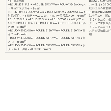
43～35cm用
RCUWD-600AS
―RCU9M3543ASI★―RCU9M3543AW★―RCU9M3543AK★セッ
バー価格￥20,00
ト内容対面設置キット品番
続部位置の左右勝
RCU9M60ASI★RCU9M35ASI★RCU9M60AW★RCU9M35AW★RCU9M60AK★RCU
となります。※表
対面設置キット価格￥90,000ダクトカバー品番高さ90～75cm用
法表示はW：間口
RCUD-750ASI★―RCUD-750AW★―RCUD-750AK★―高さ75～
すくするため、価
60cm用RCUD-600ASI★―RCUD-600AW★―RCUD-600AK★―高
クトップ水栓金具
さ60～51cm用
ドフロアユニット
―RCUDM5160ASI★―RCUDM5160AW★―RCUDM5160AK★高
ステム収納仕上げ
さ51～43cm用
細
―RCUDM4351ASI★―RCUDM4351AW★―RCUDM4351AK★高
さ43～35cm用
―RCUDM3543ASI★―RCUDM3543AW★―RCUDM3543AK★ダ
クトカバー価格￥20,000Shiera224