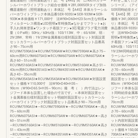
連動連動付（照明連動あり）記 号【A45】間 口90cmカラー
P.61をご覧く
シルバーホワイトブラック組合せ価格￥281,000SERタイプ加熱
シリーズ」（アイ
機器連動付（照明連動あり）本体記 号【A45】本体カラーシル
SER同時給排タ
バーホワイトブラック本体品番SER-933SI★SER-933W★SER-
号【A45】間 
933K★本体価格￥171,000寸 法W90×D60×H23.5cm主な特長●
価格￥341,00
フィルターレス構造●LED照明●常時換気●なかまでフラット●お
り）本体記 号【
手入れ簡単塗装●ワンタッチ着脱ファン●3芯電源プラグ電力消費
体品番SER-933SI
量（０Pa時）50Hz／60Hz強：103/113W、中：65/65W、弱：
寸 法W90×D60
29/28W、常時：19/23W金属幕板仕様対面設置セット対面設置
照明●常時換気●
セットカラーシルバーホワイトブラック対面設置セット品番高
チ着脱ファン●3
さ90～75cm用
60Hz強：103/1
RCU9M7590ASI★RCU9M7590AW★RCU9M7590AK★高さ75～
19/23W同時
60cm用RCU9M6075ASI★RCU9M6075AW★RCU9M6075AK★
ラーシルバーホワ
高さ60～51cm用
70cm用
RCU9M5160ASI★RCU9M5160AW★RCU9M5160AK★高さ51～
RCUW9M7080A
43cm用RCU9M4351ASI★RCU9M4351AW★RCU9M4351AK★
さ70～60cm用
高さ43～35cm用
RCUW9M6070A
RCU9M3543ASI★RCU9M3543AW★RCU9M3543AK★対面設置
面設置セット価格￥1
セット価格￥110,000寸 法W90×D40×H35～
80cm（W90×D
90cm（W90×D65.5×H35～90cm）備 考（ ）内寸法はレン
ジフード本体を設
ジフード本体を設置した場合の寸法です。＋本体対面設置セッ
ト同時給排金属幕
ト金属幕板仕様対面設置セット明細対面設置セットカラーシル
ラーシルバーホワ
バーホワイトブラック対面設置セット品番高さ90～75cm用
70cm用
RCU9M7590ASI★―RCU9M7590AW★―RCU9M7590AK★―高さ
RCUW9M7080A
75～60cm用
さ70～60cm用
RCU9M6075ASI★―RCU9M6075AW★―RCU9M6075AK★―高さ
RCUW9M6070A
60～51cm用
ット内容対面設置
―RCU9M5160ASI★―RCU9M5160AW★―RCU9M5160AK★高さ
RCUW9M60AS
51～43cm用
ット価格￥150,0
―RCU9M4351ASI★―RCU9M4351AW★―RCU9M4351AK★高さ
700ASI★RCUW