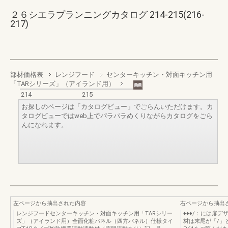
２６シエラプランニングカタログ 214-215(216-
217)
部材価格表
レンジフード
センターキッチン・対面キッチン用
「TARシリーズ」（アイランド用）
214
215
お探しのページは「カタログビュー」でごらんいただけます。カ
タログビューではweb上でパラパラめくりながらカタログをごら
んになれます。
左ページから抽出された内容
右ページから抽出
レンジフードセンターキッチン・対面キッチン用「TARシリー
♦♦♦/：には扉
ズ」（アイランド用）全面化粧パネル（四方パネル）仕様タイ
材は末尾が「/」