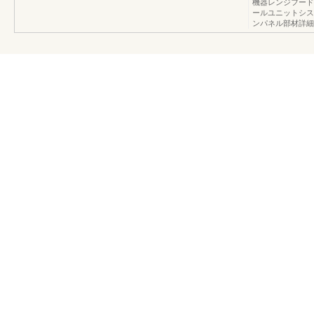
機器レンジフード
ールユニットシス
ンパネル部材詳細