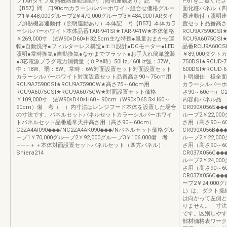
プTARタイプ加熱機器連動連動付（照明連動あり）記 号
P.61をご覧く
【B57】間 口90cmカラーシルバーホワイト組合せ価格グルー
面化粧パネル（四
プ1￥448,000グループ2￥470,000グループ3￥484,000TARタイ
器連動付（照明連
プ加熱機器連動付（照明連動あり）本体記 号【B57】本体カラ
置セット品番高さ9
ーシルバーホワイト本体品番TAR-941SI★TAR-941W★本体価格
RCU9A7590CS
￥269,000寸 法W90×D60×H32.5cm主な特長●風量おまかせ運
RCU9A6075C
転●自動洗浄●フィルターレス構造●エコ設計●DCモーター●LED
品番RCU9A60C
照明●常時換気●自動換気●なかまでフラット●お手入れ簡単塗装
￥89,000ダクト
●3芯電源プラグ電力消費量（０Pa時）50Hz／60Hz強：37W、
750DSI★RCUD
中：18W、弱：8W、常時：6W対面設置セット対面設置セット
600DSI★RCU
カラーシルバーホワイト対面設置セット品番高さ90～75cm用
ト明細仕 様全面
RCU9A7590CSI★RCU9A7590CW★高さ75～60cm用
カラーシルバーホ
RCU9A6075CSI★RCU9A6075CW★対面設置セット価格
さ90～60cm）C2
￥109,000寸 法W90×D40×H60～90cm（W90×D65.5×H60～
内容前パネル品 
90cm）備 考（ ）内寸法はレンジフード本体を設置した場合
CR090X056S◆◆
の寸法です。パネルセットパネルセットカラーシルバーホワイ
ループ2￥22,0
トパネルセット品番通常天井高さ用（高さ90～60cm）
さ用（高さ90～6
C2ZA4AI090◆◆◆/NC2ZA4AK090◆◆◆/Nパネルセット価格グル
CR090X056B◆◆
ープ1￥70,000グループ2￥92,000グループ3￥106,000備 考
ループ2￥22,0
―――＋＋本体対面設置セットパネルセット（四方パネル）
さ用（高さ90～6
Shiera214
CR037X056C◆◆
ループ2￥24,0
さ用（高さ90～6
CR037X056C◆◆
ープ2￥24,000グ
L）は、ダクト接
は向かって左側と
りません。 寸法
です。区別しやす
部材価格表ワーク