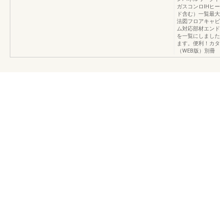
ガスコンロIHヒ
ド含む）一覧最大
法図フロアキャビ
ム対応部材エンド
を一覧にしました
ます。便利！カタ
（WEB版）別冊