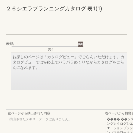
２６シエラプランニングカタログ 表1(1)
表紙
表1
お探しのページは「カタログビュー」でごらんいただけます。カ
タログビューではweb上でパラパラめくりながらカタログをごら
んになれます。
左ページから抽出された内容
右ページから抽出
抽出されたテキストデータはありません。
����.��シ
ングカタログシエ
エーションプラン
ンパネルワークト