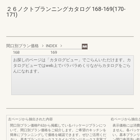
２６ノクトプランニングカタログ 168-169(170-
171)
間口別プラン価格
INDEX
168
169
お探しのページは「カタログビュー」でごらんいただけます。カ
タログビューではweb上でパラパラめくりながらカタログをごら
んになれます。
左ページから抽出された内容
右ページから抽出
間口別プラン価格P.62から掲載しているパッケージプランにつ
表示価格には消費
いて、間口別プラン価格をご紹介します。ご希望のキッチンを
ません。各パッケー
簡単にプランニングして価格を確認できます。ぜひご活用くだ
い。基本プランリ
さい。基本プランリテックススタイルプランリテックス充実プ
ン間口食器洗い乾