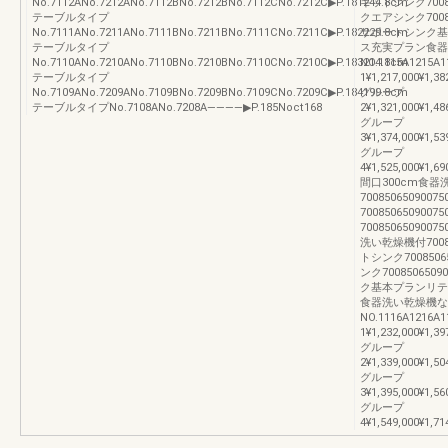
No.7112ANo.7212ANo.7112BNo.7212BNo.7112CNo.7212C▶P.181244.8cm
キットシンク70085
テーブルタイプ
クエアシンク70085
No.7111ANo.7211ANo.7111BNo.7211BNo.7111CNo.7211C▶P.182229.8cm
サポートシンク基
テーブルタイプ
ス充実プラン食器
No.7110ANo.7210ANo.7110BNo.7210BNo.7110CNo.7210C▶P.183214.8cm
NO.1115A1215
テーブルタイプ
1¥1,217,000¥1,38
No.7109ANo.7209ANo.7109BNo.7209BNo.7109CNo.7209C▶P.184199.8cm
グループ
テーブルタイプNo.7108ANo.7208A――――▶P.185Noct168
2¥1,321,000¥1,48
グループ
3¥1,374,000¥1,53
グループ
4¥1,525,000¥1,69
間口300cm食
700850650900
700850650900
700850650900
洗い乾燥機付700850
トシンク70085065
ンク7008506509
ク基本プランリテ
食器洗い乾燥機な
NO.1116A1216
1¥1,232,000¥1,39
グループ
2¥1,339,000¥1,50
グループ
3¥1,395,000¥1,56
グループ
4¥1,549,000¥1,71