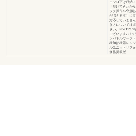
コンロ下は収納ス
「焼けてきたかな
ラク操作※2取扱
が増える本）に従
対応していません
きさについては取
さい。Noct1
ございます｡パッ
ンパネルワークト
機加熱機器レンジ
ルユニットリフォ
価格掲載版