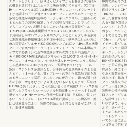
スタートしましょう。絞り込んだタイプからお客さまのお好み
庫内で鍋もそのま
の機器を選択すればスムースに決める事ができます。3口フル
調理。レンジフー
IH・オールメタル3口フルIH2口IH＋ラジエントハイグレードお
面焼グリル）CH-TR
まかせ調理の「ラク旨グリル＆オーブン」やグリルカメラなど
TRK7A1JGR76
多彩な機能が満載IH搭載の「ラクッキンググリル」は鍋をその
存した食材を手間
まま入れての調理や解凍いらずの調理も可能コンロでもグリル
入る※3鍋を直接
でもさまざまなお料理を楽しみたい方に無水両面焼グリル
おいしく、お手入
★￥490,000R45無水両面焼グリル★￥415,000R75ミドルグレー
焼きで、パリッと
ドお掃除しやすいフラット庫内のグリルなどIHもグリルも多彩
ットでまるごと拭
な調理機能を搭載毎日のお料理を手間なく効率的にしたい方に
101mm：グリ
無水両面焼グリル★￥330,000I09シンプル3口ともIHの基本機能
イメージ図グリル
タイプです奥の小ヒーターはラジエントヒーターの基本機能タ
タイプラクに調理
イプです必要十分な基本機能をお求めの方に無水両面焼グリル
キング」。レンジ
★￥285,000R46無水両面焼グリル☆￥265,000I13ⅠＨⅠＨⅠＨⅠＨⅠＨ
水両面焼グリル）HT
ラジエントオールメタルⅠＨⅠＨ鍋自体をヒーターのように発熱さ
R54HT-N1000
せる熱効率のいいIHが3口すべてに配置されています。アルミ・
サーが皿温度を検
銅鍋・ステンレス多層鍋など、お手持ちの金属鍋をそのまま使
野菜を一緒にオー
えます。（オールメタル部）プレートの下から電気熱で鍋を温
や魚と野菜を並べ
めるラジエントを採用。あぶりものに便利です。鍋の材質・鍋
焼き上げ。鶏肉+
底の形状・大きさなどにより使えないものもあります。詳細は
タッチ液晶火力が
P.133をご覧ください。こんな鍋が使えます銅鍋ステンレス多層
メニュー選択をカ
鍋アルミフライパンオールメタル対応鍋IHヒーターおすすめ簡
調理中の様子が画
単チョイス▶IHヒーターの仕様一覧はP.128～P.133をご覧くだ
口フルⅠH・グリルレ
さい。タイプグレードNoct126写真に掲載している機器の一部
／清掃性3口フル
は仕様変更等により、実際の製品と若干異なる場合がございま
いやすさで、キッ
す。旧価格掲載版
ルで、見やすく、
まとめられたタッ
ラットなガラスト
べてを天面にまと
ンロ下まで扉材で