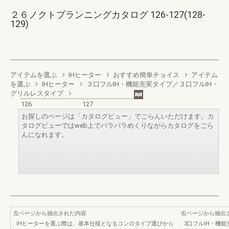
２６ノクトプランニングカタログ 126-127(128-
129)
アイテムを選ぶ
IHヒーター
おすすめ簡単チョイス
アイテム
を選ぶ
IHヒーター
３口フルIH・機能充実タイプ／３口フルIH・
グリルレスタイプ
126
127
お探しのページは「カタログビュー」でごらんいただけます。カ
タログビューではweb上でパラパラめくりながらカタログをごら
んになれます。
左ページから抽出された内容
右ページから抽出
ⅠHヒーターを選ぶ際は、基本仕様となるコンロタイプ選びから
3口フルⅠH・機