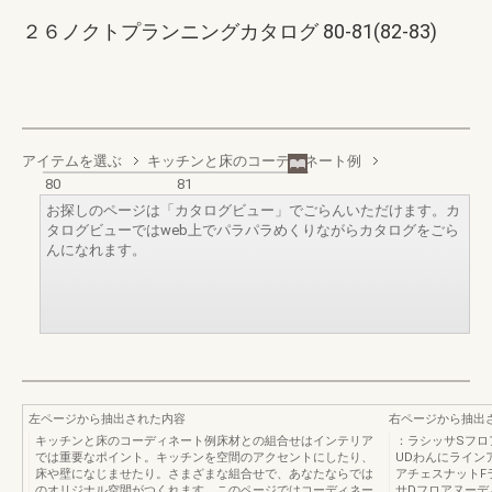
２６ノクトプランニングカタログ 80-81(82-83)
アイテムを選ぶ
キッチンと床のコーディネート例
80
81
お探しのページは「カタログビュー」でごらんいただけます。カ
タログビューではweb上でパラパラめくりながらカタログをごら
んになれます。
左ページから抽出された内容
右ページから抽出
キッチンと床のコーディネート例床材との組合せはインテリア
：ラシッサSフロ
では重要なポイント。キッチンを空間のアクセントにしたり、
UDわんにライン
床や壁になじませたり。さまざまな組合せで、あなたならでは
アチェスナットF
のオリジナル空間がつくれます。このページではコーディネー
サDフロアヌーデ