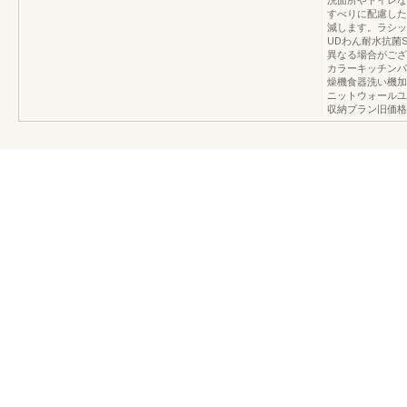
洗面所やトイレな
すべりに配慮した
減します。ラシッ
UDわん耐水抗菌S
異なる場合がござ
カラーキッチンパ
燥機食器洗い機加
ニットウォールユ
収納プラン旧価格