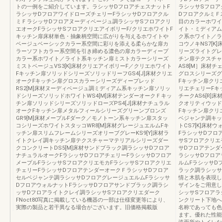
トの一例をご紹介しています。ラシッサDフロアチェスナットF
ラシッサSフロア
ラシッサDフロアワイドローズチェリーFラシッサDフロアクル
DフロアクルミＦ
ミＦラシッサDフロアヌーディベージュ調ラシッサSフロアクリ
目のカラーホワイ
エオークFラシッサSフロアクリエアイボリーF/クリエホワイトF
イト・ミディアム
キッチン扉床材単色・抽象柄空間に広がりを与えるホワイトや
ク系ホワイト／ラ
ベージュベーシックカラー系空間に彩りを添える柔らかな扉カ
コウノキNS7[
ラーソフトカラー系空間を引き締める濃色の扉カラーディープ
リーズライトグレ
カラー系ホワイト／ライト系キッチン扉ミストカラーシリーズ
チン扉テクスチャ
ミストベージュVS3[K]床材クリエアイボリーF／クリエホワイト
AS8[M］床材
Fキッチン扉ソリッドシリーズソリッドリーフGS4[J]床材クリエ
グロスシリーズグ
オークFキッチン扉グロスカラーシリーズディープレッド
Fキッチン扉クリ
RS2[M]床材ヌーディベージュ調ミディアム系キッチン扉ソリッ
リエチェリーFキ
ドシリーズソリッドホワイトWS4[M]床材テンダーオークＦキッ
チークAS6[R
チン扉ソリッドシリーズソリッドローズPS4[J]床材ナチュラル
クオリティウッド
オークFキッチン扉メタルフィールシリーズグリーンブロンズ
Fキッチン扉クリ
GR9[M]床材メープルFダーク／モノトーン系キッチン扉スタッ
ベジャンテ調キッ
コシリーズホワイトスタッコWR8[M]床材グレージュエルムFキ
トCS7[K]床
ッチン扉スリムフレームシリーズオリーブグレーKS9[Y]床材ラ
FラシッサDフロ
イトクレイ調キッチン扉テクスチャーマテリアルシリーズダー
サSフロアクリエ
クコンクリートDS5[M]床材サンドブラック調ラシッサDフロア
サDフロアテンダ
ナチュラルオークFラシッサDフロアチェリーFラシッサDフロア
ラシッサDフロア
メープルFラシッサSフロアクリエモカFラシッサSフロアクリエ
ルムFラシッサD
チェリーFラシッサDフロアテンダーオークＦラシッサDフロア
ラック調ラシッサ
セルベジャンテ調ラシッサDフロアグレージュエルムFラシッサ
情と木肌を表現し
DフロアウォルナットFラシッサDフロアサンドブラック調ラシ
ザインをご用意し
ッサDフロアライトクレイ調ラシッサSフロアクリエダーク
シッサSフロアラシ
FNoct80写真に掲載している機器の一部は仕様変更等により、
ンクリート下地へ
実際の製品と若干異なる場合がございます。旧価格掲載版
名称であっても色
ます。優れた性能