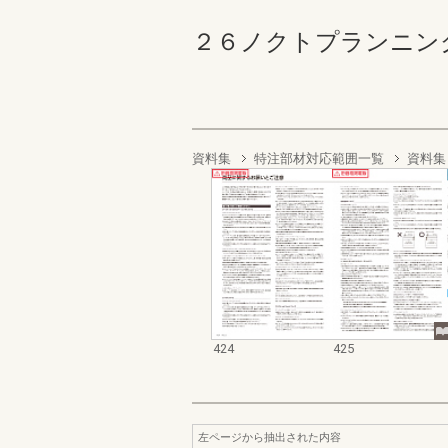
２６ノクトプランニングカタロ
資料集
特注部材対応範囲一覧
資料集
424
425
左ページから抽出された内容