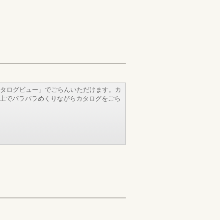
タログビュー」でごらんいただけます。カ
b上でパラパラめくりながらカタログをごら