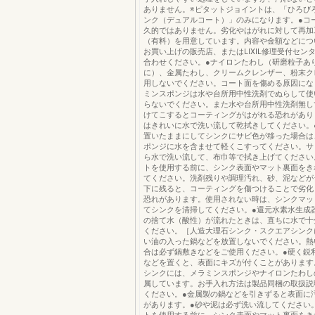
ありません。※ピタットジョイントは、「ひろび
ンク（デュアルコート）」のみになります。●コ
久的ではありません。劣化やはがれに対して再加
（有料）を用意しています。内容や金額などにつ
お買い上げの販売店、またはLIXIL修理受付セン
合わせください。●ナイロンたわし（研磨粒子あ
に）、金属たわし、クリームクレンザー、粉末ク
用しないでください。コート面を傷める原因にな
ミンスポンジは水や台所用中性洗剤でぬらして使
らないでください。また水や台所用中性洗剤無し
けてこするとコーティングがはがれる恐れがあり
はきれいに水で洗い流して乾拭きしてください。
置いたままにしてシンクにサビ色が移った場合は
ポンジに水を含ませて軽くこすってください。サ
ら水で洗い流して、布巾等で拭き上げてください
トを使用する前に、シンク表面やマット裏面をき
てください。洗剤残りや調理汚れ、砂、泥などが
下に残ると、コーティングを傷つけることで劣化
恐れがあります。使用されない時は、シンクマッ
てシンクを清掃してください。●還元水素水生成
の捨て水（酸性）が流れたときは、直ちに水で十
ください。［人造大理石シンク・スクエアシンク
い油の入った鍋などを放置しないでください。熱
合は必ず鍋敷きなどをご使用ください。●硬く鋭
などを置くと、表面にキズが付くことがあります
シンクには、メラミンスポンジやナイロンたわし
属しています。お手入れ方法は製品同梱の取扱説
ください。●金属製の鍋などを引きずると表面に
があります。●砂や泥は必ず洗い流してください