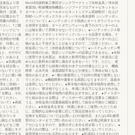
は従来品より安
Noct425資料集工事区分シンクワークトップ水栓金具／浄水器
完全なもので
食器洗い乾燥機加熱機器レンジフードフロアキャビネットセン
取付・設置、3
ターキッチンウォールキャビネットシステム収納取付・仕上げ
が記載されて
部材ハンディボックスキッチンパネル巻末資料［ハンディボッ
明書の内容と
クスについて］●ハンディボックス収納とオートダウンウォール
ださい。1ご購
を併用する場合、オートダウンウォール真下のカウンターの上
・シンクにつ
には物を置いて昇降させないでください。●ハンディボックス収
はサビにくい金
納とクイックポケットやクイックパレットを設置する場合、ク
洗浄剤が付着
イックポケットやクイックパレットの真下のカウンターの上に
す。付着した
物があると干渉することがありますので、ご注意ください。水
き取ってくだ
栓金具について［水栓金具全般について］●システムキッチン専
ると、そのサビ
用の水栓のため、指定シンク以外への設置はできません。●水栓
ビ）がありま
に使用できる水質は、水道水と飲用可能な井戸水（水道法に定
い。●水滴は乾
められた飲料水の基準に適合する水をいう）です。ただし、使
分を拭き取っ
用できる水質でも緑青の発生や水アカの付着などにより、機能
かないでくださ
障害・止水不良・温度調節不良などが発生して寿命が短くなる
ップ上に硬い物
場合があります。●一般の家庭用として以外の用途で使用しない
が付くと、ス
でください。●機能障害や腐食する原因になりますので、温泉水
理をご依頼い
は使用しないでください。●寒冷地の場合は寒冷地用を使用して
IXIL修理受
ください。寒冷地でなくとも、冬場に氷点下になるおそれがあ
する際は、それ
る地域の場合は寒冷地用の使用をおすすめします。●ディスポー
てください。
ザと組み合わせる際は、ディスポーザに必要な流量をご確認の
ついて］●表面
うえ、水栓金具の流量曲線図を参照して組合せ可能かご確認く
くくしたり、
ださい。●水栓金具を安全・快適に末永くご使用いただくため
いということ
に、定期的な点検や必要に応じて部品交換を行ってください。
石カウンタ
交換する部品についてはお買い上げの販売店、またはLIXIL修理
た鍋などを放置
受付センターまでご問い合わせください。●水滴は乾燥すると水
きなどをご使
アカになりますので、放置せずに水分を拭き取ってください。●
と、表面にキズ
お手入れの際は、メラミンスポンジを使用しないでください。
ザーを使用する
表面塗装がはがれる恐れがあります。●年2回以上は水まわりの