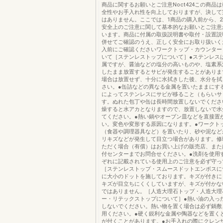
商品に関するお願いとご注意Noct424この商品
全性やお手入れ性を向上しておりますが、決して
はありません。ここでは、1商品の購入前から、2
安全上のご注意に関して基本的なお願いとご注意
います。商品に付属の取扱説明書や取付・設置説
併せてご確認のうえ、正しく安全にお取り扱いく
入前にご確認くださいワークトップ・カウンター
いて［ステンレストップについて］●ステンレス
属ですが、醤油などの塩分の高いものや、塩素系
したまま放置するとサビが発生することがありま
場合は放置せず、十分に水拭きした後、水分を拭
さい。●缶詰などの異なる金属を置いたままにす
によってステンレスにサビが移ること（もらいサ
す。ぬれた包丁や缶は長時間放置しないでくださ
燥すると水アカとなりますので、放置しないで水
てください。●熱い鍋やオーブン皿などを直接置
い。変色や変形する原因になります。●ワークト
（食器や調理器具など）を置いたり、砂や泥など
リキズなどが発生して目立つ場合があります。修
ただく場合（有償）はお買い上げの販売店、またはL
付センターまでお問合せください。●洗剤を使用
ぞれに記載されている使用上のご注意を必ず守っ
［ステンレストップ・スムースドットエンボスに
に大小のドットを施しております。キズが付きに
キズが目立ちにくくしていますが、キズが付かな
ではありません。［人造大理石トップ・人造大理
ー・リテックストップについて］●熱い油の入っ
しないでください。熱い物を置く場合は必ず鍋敷
用ください。●硬く鋭利な金属や陶器などを置く
が付くことがあります。●お手入れの際にクレン