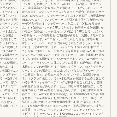
れいに清掃し
使用することができます。高温の湯を使用する場合は手かざし
シンクマット
センサーを使用してください。●自動モードの場合、皿やコッ
使用されない
プ、調理器具など対象物の色や形によっては感知しにくいこと
てください。●
があります。●シャワーホースを引き出した場合、自動センサー
が目立ちやす
はOFFになります。シャワーホースを戻すと自動的に自動水栓が
除去できる場
ONになります。（シャワーホースを引き出す前から自動センサ
サポートシンク
ーがOFFの場合は、シャワーホースを戻してもONになりませ
のシンクサポー
ん。）●自動センサーをOFFにできます。長時間水栓を使用しな
ポート上に吐
い場合や自動センサーを使用しない場合はOFFにしてください。
くなる場合
●自動センサーの感知範囲に対象物があると、意図せず吐水する
に移動させて
ことがあります。●エコセンサーで吐水した場合（水専用吐
ケットについ
水）、レバーハンドル位置に関係なく水しか出ません。水専用
からご使用くだ
吐水は一定流量です。［オールインワン浄水栓分岐口付につい
に水が垂れて
て］分岐止水栓ストレート管タイプを接続する場合●分岐止水栓
］●排水管のつ
をシンクの外側へ向けて接続してください。分岐止水栓U字管タ
洗浄剤などで
イプを接続する場合●ひろびろWサポートシンク・Wサポートシ
グリル使用時に
ンク・スキットシンク以外のシンクに設置する場合は、分岐止
れがありま
水栓をシンクの外側へ向けて接続してください。●ひろびろラク
に排気口をふさ
リーンシンクの場合は、まな板スタンドなしのワイヤーポケッ
。フロアキャ
トに変更すると、分岐止水栓をシンクの内側にも接続できま
て］●通常の引
す。［ブラック色について］●水栓表面を保護するために施して
よって、扉の
いるシリコンオイルコーティングが揮発することにより、色味
［ダストワゴ
が変化する場合があります。また、同じ水栓でも部位によって
㎝以下の場合、オ
色味の変化に違いが生じる場合があります。［還元水素水生成
。●ダストワゴ
器について］●還元水素水生成器は、管理医療機器販売の届け出
ケコミ部から
をされている業者様からお買い求めください。また、届け出と
ト内ではダスト
詳細の内容については所轄都道府県庁へお問い合わせくださ
引き出してご
い。●寒冷地仕様ではありませんので、凍結の恐れがある場所に
は設置できません。キッチンコンセントコンセント付シンクキ
ャビネットキッチンコンセントGreentapコンセント付シンクキ