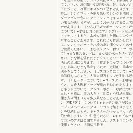
トを使用する前に、シンク表面やマット裏面をき
てください。洗剤残りや調理汚れ、砂、泥などが
下に残ると、表面にキズがつく恐れがあります。
時は、シンクマットを取り除いてシンクを清掃し
ダークグレー色のスクエアシンクはキズや水アカ
い場合がありますが、正しくお手入れすることで
合があります。［ひろびろWサポートシンク・W
について］●水栓と同じ側にマルチプレートなど
トをセットすると、水栓を回転した際にシンクサ
水することがあります。これにより作業がしにく
は、シンクサポートを水栓の反対側やシンクの外
ご使用ください。［まな板スタンド付ワイヤーポ
て］●まな板スタンドは、まな板の水分を切って
さい。まな板を濡れたまま立てるとワークトップ
汚れの原因になります。［排水トラップについて
まりや臭いなどを防止するため、定期的に排水管
洗浄をしてください。［ガスコンロについて］●
排気口をふさぐと、人造大理石トップが割れる恐
す。［IHヒーターについて］●ロースター使用時
ぐと、人造大理石トップが割れる恐れがあります
ビネットについて［アシストポケット収納につい
出しと同様に、扉の大きさ（間口）や収納重量に
開き方や閉まり方が多少異なることがあります。
ン（WDP045）について］●キッチン高さが80
ープンスペース内にダストワゴンは納まりません
ンを収納したとき、キャスターがキャビネットの
飛び出しますのでご注意ください。●キャビネッ
ワゴンのフタは全開できません。ダストワゴンを
使用ください。旧価格掲載版