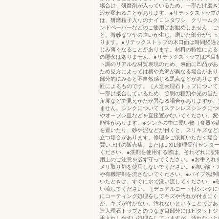
場合は、研磨剤が入っているため、一部だけ磨き
沢が変わることがあります。●リテックストップ
は、研磨粒子入りのナイロンタワシ、クリームク
ンドペーパーなどのご使用はお勧めしません。ご
と、微妙なツヤの違いが生じ、磨いた部分がうっ
ります。●リテックストップの木口面は時間経過
じみ薄くなることがあります。材料の特性による
の懸念はありません。●リテックストップは木目
ト調のリアルな材質表現のため、表面に凹凸があ
ため見方によっては柄や光沢が異なる場合があり
部分的にみると不自然感じる黒点などがあります
匠によるものです。［人造大理石トップについて
ー部は接合しているため、照明の種類や光の当た
角度などで見えかたが異なる場合がありますが、
ません。シンクについて［ステンレスシンクにつ
やオーブン皿などを直接置かないでください。変
能性があります。●シンクの中に硬い物（食器や
を置いたり、砂や泥などが付くと、スリキズなど
立つ場合があります。修理をご依頼いただく場合
買い上げの販売店、またはLIXIL修理受付センタ
ください。●洗剤を使用する際は、それぞれに記
用上のご注意を必ず守ってください。●お手入れ
メリ取り剤を使用しないでください。●強い酸・
や有機溶剤を流さないでください。●パイプ洗浄
いたときは、すぐに水で洗い流してください。●
い流してください。［デュアルコート付シンクに
にコーティング処理をしてキズや汚れが付きにく
が、キズが付かない、汚れないということではあ
造大理石トップとのつなぎ目部分にはピタットジ
手入れしやすい処理をしていますが、汚れないと