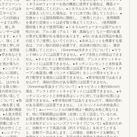
ろラクリーンシ
ミネラルinウォーターを他の機器に使用する場合は、機器メー
ーティングは永
カーに相談してください。●ミネラルエキスが手についたり、目
工サービス
に直接入ったりした場合は、すぐに水で洗い流してください。●
いての詳細は
交換セットは賞味期限内に開栓し、ご使用ください。使用期限
ターまでお問い
を過ぎた交換セットは必ず取り換えてください。（使用期限：
り、無し共
開封後１年まで使用可能）●ミネラルinウォーターは弱アルカリ
レンザーは使
性のため、アルミ鍋（アルミ・銅・真鍮など）など一部の金属
ります。●メラ
が黒ずむ影響が出る場合があります。●匂いがある日用品や食品
い、強くこす
の近くでご使用しないでください。●冷水ユニットを廃棄する場
で強く押し付
合は、フロン類の回収が必要です。自治体の指示に従い、適切
ます。使用後
に廃棄してください。［Greentap冷水タイプについて］●ラウ
●空き缶などを
ンド68シンクには設置できません。●サブ水栓との併設はできま
、メラミンス
せん。●キャビネット奥行60cmの場合、アシストポケットキャ
ビ色が落ちた
ビネットには設置できません。●キッチンコンセントと水栓金具
。●シンクマッ
はシンクに対しては逆の位置には設置できません。●フロントオ
れいに清掃し
ープン食器洗い機（リンナイ製以外）をシンク用キャビネット
シンクマット
内で配管する場合には設置できません。●寒冷地仕様ではありま
し、はがれる
せんので、凍結の恐れがある場所には設置できません。
トを取り除い
［Greentap常温タイプについて］●キャビネット奥行60cmの
器の排水口から
場合、アシストポケットキャビネットには設置できません。●キ
分洗い流して
ッチンコンセントと水栓金具はシンクに対しては逆の位置には
について］●熱
設置できません。●寒冷地仕様ではありませんので、凍結の恐れ
い物を置く場
がある場所には設置できません。［エコハンドルの水栓金具に
利な金属や陶器
ついて］●レバーハンドルの操作感は一般的な水栓と異なりま
。●人造大理石
す。特に可動範囲はお湯側（左側）に広く設定しているため、
の市販品を付
お湯を使用する場合に操作しにくい場合があります。［タッチ
明書に従って
レス水栓ナビッシュハンズフリータイプについて］●安全のため
汚れが付くこと
に、自動モードで高温の湯（約５０℃以上）を出そうとする
。●シンクマッ
と、自動で一旦止水します。この場合、自動モードを解除して