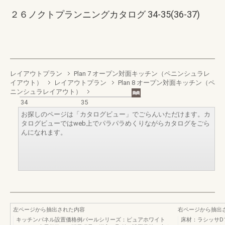
２６ノクトプランニングカタログ 34-35(36-37)
レイアウトプラン
Plan 7 オープン対面キッチン（ペニンシュラレ
イアウト）
レイアウトプラン
Plan 8 オープン対面キッチン（ペ
ニンシュラレイアウト）
34
35
お探しのページは「カタログビュー」でごらんいただけます。カ
タログビューではweb上でパラパラめくりながらカタログをごら
んになれます。
左ページから抽出された内容
右ページから抽出
キッチンパネル設置価格例パールシリーズ：ピュアホワイト
床材：ラシッサD