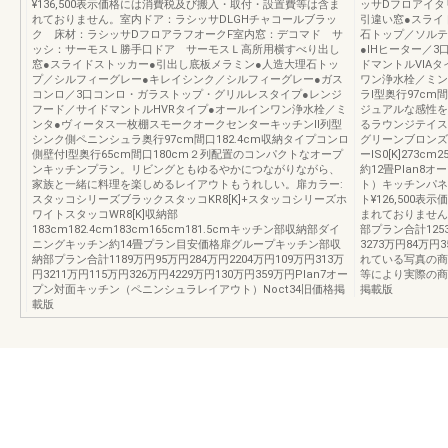
¥136,500表示価格には消費税及び搬入・取付・設置費等は含ま
ッサDフロアイタ
れておりません。室内ドア：ラシッサDLGHチャコールブラッ
引違い窓●スライ
ク 床材：ラシッサDフロアラフオークF室内窓：デコマド サ
石トップ／ソルテ
ッシ：サーモスＬ勝手口ドア サーモスＬ高所用横すべり出し
●IHヒーター／
窓●スライドストッカー●引出し底板メラミン●人造大理石トッ
ドマントルVIA
プ／シルフィーグレー●キレイシンク／シルフィーグレー●ガス
ワン浄水栓／ミン
コンロ／3口コンロ・ガラストップ・グリルレスタイプ●レンジ
ラⅠ型奥行97cm
フード／サイドマントルHVRタイプ●オールインワン浄水栓／ミ
ジュアルな感性を
ンタ●ヴィータス一枚棚スモークオークセンターキッチンⅡ列型
るラウンジテイス
シンク側ペニンシュラ奥行97cm間口182.4cm収納タイプコンロ
グリーンブロンズ
側壁付Ⅰ型奥行65cm間口180cm２列配置のコンパクトなオープ
ーIS0[K]273
ンキッチンプラン。リビングともゆるやかにつながりながら、
約12畳Plan
家族と一緒に料理を楽しめるレイアウトもうれしい。扉カラー:
ト）キッチンパネ
スタッコシリーズブラックスタッコKR8[K]+スタッコシリーズホ
ト¥126,500
ワイトスタッコWR8[K]収納部
まれておりません
183cm182.4cm183cm165cm181.5cmキッチン部収納部ダイ
部プラン合計1253
ニングキッチン約14畳プラン目安価格扉グループキッチン部収
3273万円84万円3
納部プラン合計1189万円95万円284万円2204万円109万円313万
れている写真の商
円3211万円115万円326万円4229万円130万円359万円Plan7オー
等により実際の商
プン対面キッチン（ペニンシュラレイアウト）Noct34旧価格掲
掲載版
載版