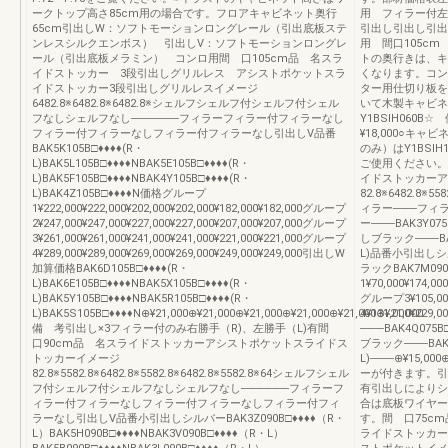
ークトップ高さ85cm用の場合です。フロアキャビネット奥行
用 フィラー付左
65cm引出しW：ソフトモーションロングレール（引出底板ステ
引出し引出し引出
ンレスシルクエンボス） 引出しV：ソフトモーションロングレ
用 間口105c
ール（引出底板メラミン） コンロ用間 口105cm品 名スラ
トの奥行きは、キ
イドストッカー 3段引出しグリルレス アシストポケットスラ
くなります。コン
イドストッカー3段引出しグリルレスイメージ
ター用仕切り板を
6482.8※6482.8※6482.8※シェルフシェルフ付シェルフ付シェル
いて木製キャビネッ
フなしシェルフなし──────フィラーフィラー付フィラーなし
Y1BSIH060B☆
フィラー付フィラーなしフィラー付フィラーなし引出しV品番
¥18,000○キ
BAK5K105B□♦♦♦♦(R・
のみ）はY1BSIH
L)BAK5L105B□♦♦♦♦NBAK5E105B□♦♦♦♦(R・
ご使用ください。
L)BAK5F105B□♦♦♦♦NBAK4Y105B□♦♦♦♦(R・
イドストッカーア
L)BAK4Z105B□♦♦♦♦N価格グループ
82.8※6482.8
1¥222,000¥222,000¥202,000¥202,000¥182,000¥182,000グループ
ィラー───フィ
2¥247,000¥247,000¥227,000¥227,000¥207,000¥207,000グループ
ー───BAK3Y075
3¥261,000¥261,000¥241,000¥241,000¥221,000¥221,000グループ
しブラック───BAK4
4¥289,000¥289,000¥269,000¥269,000¥249,000¥249,000引出しW
L)品番小引出しシル
加算価格BAK6D105B□♦♦♦♦(R・
ラックBAK7M09
L)BAK6E105B□♦♦♦♦NBAK5X105B□♦♦♦♦(R・
1¥70,000¥174,0
L)BAK5Y105B□♦♦♦♦NBAK5R105B□♦♦♦♦(R・
グループ3¥105,00
L)BAK5S105B□♦♦♦♦N⊕¥21,000⊕¥21,000⊕¥21,000⊕¥21,000⊕¥21,000⊕¥21,000
4¥131,000¥2
備 考引出し×3フィラー付のみ右勝手（R)、左勝手（L)有間
───BAK4Q075B
口90cm品 名スライドストッカーアシストポケットスライドス
ブラック───BAK4S
トッカーイメージ
L)───⊕¥15,
82.8※5582.8※6482.8※5582.8※6482.8※5582.8※64シェルフシェル
ーが付きます。引
フ付シェルフ付シェルフなしシェルフなし──────フィラーフ
有引出しによりシ
ィラー付フィラーなしフィラー付フィラーなしフィラー付フィ
合は底板ワイヤー
ラーなし引出しV品番小引出しシルバーBAK3Z090B□♦♦♦♦（R・
す。間 口75c
L）BAK5H090B□♦♦♦♦NBAK3V090B□♦♦♦♦（R・L）
ライドストッカー