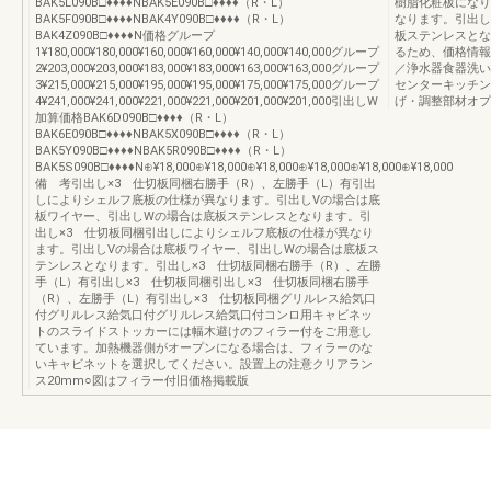
BAK5L090B□♦♦♦♦NBAK5E090B□♦♦♦♦（R・L）
樹脂化粧板になり
BAK5F090B□♦♦♦♦NBAK4Y090B□♦♦♦♦（R・L）
なります。引出し
BAK4Z090B□♦♦♦♦N価格グループ
板ステンレスとな
1¥180,000¥180,000¥160,000¥160,000¥140,000¥140,000グループ
るため、価格情報
2¥203,000¥203,000¥183,000¥183,000¥163,000¥163,000グループ
／浄水器食器洗い
3¥215,000¥215,000¥195,000¥195,000¥175,000¥175,000グループ
センターキッチン
4¥241,000¥241,000¥221,000¥221,000¥201,000¥201,000引出しW
げ・調整部材オプ
加算価格BAK6D090B□♦♦♦♦（R・L）
BAK6E090B□♦♦♦♦NBAK5X090B□♦♦♦♦（R・L）
BAK5Y090B□♦♦♦♦NBAK5R090B□♦♦♦♦（R・L）
BAK5S090B□♦♦♦♦N⊕¥18,000⊕¥18,000⊕¥18,000⊕¥18,000⊕¥18,000⊕¥18,000
備 考引出し×3 仕切板同梱右勝手（R）、左勝手（L）有引出
しによりシェルフ底板の仕様が異なります。引出しVの場合は底
板ワイヤー、引出しWの場合は底板ステンレスとなります。引
出し×3 仕切板同梱引出しによりシェルフ底板の仕様が異なり
ます。引出しVの場合は底板ワイヤー、引出しWの場合は底板ス
テンレスとなります。引出し×3 仕切板同梱右勝手（R）、左勝
手（L）有引出し×3 仕切板同梱引出し×3 仕切板同梱右勝手
（R）、左勝手（L）有引出し×3 仕切板同梱グリルレス給気口
付グリルレス給気口付グリルレス給気口付コンロ用キャビネッ
トのスライドストッカーには幅木避けのフィラー付をご用意し
ています。加熱機器側がオープンになる場合は、フィラーのな
いキャビネットを選択してください。設置上の注意クリアラン
ス20mm○図はフィラー付旧価格掲載版