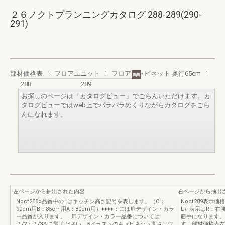
２６ノクトプランニングカタログ 288-289(290-
291)
部材価格表
フロアユニット
フロアキャビネット 奥行65cm
288
289
お探しのページは「カタログビュー」でごらんいただけます。カ
タログビューではweb上でパラパラめくりながらカタログをごら
んになれます。
左ページから抽出された内容
右ページから抽出
Noct288○品番中の□はキッチン高さ記号を表します。（C：
Noct289表
90cm用B：85cm用A：80cm用）♦♦♦♦：には扉デザイン・カラ
L）表示はR：右
ー品番が入ります。 扉デザイン・カラー品番については
勝手になります。
P.72・P.73をご覧ください。※イラストのキャビネット高さはワ
す。部材価格表左