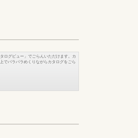
タログビュー」でごらんいただけます。カ
b上でパラパラめくりながらカタログをごら