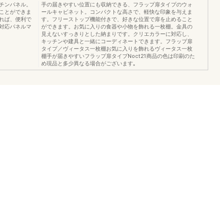
チンパネル。
手の届きやすい位置にも収納できる、フラップ扉タイプのウォ
ことができま
ールキャビネット。コンパクトな高さで、軽快な印象を与えま
れば、便利で
す。フリーストップ機能付きで、好きな位置で扉を止めること
対応パネルマ
ができます。お気に入りの食器や小物を飾れる一枚棚。金具の
見えないすっきりとした納まりです。クリエカラーに対応し、
キッチンや建具と一緒にコーディネートできます。フラップ扉
タイプ／ヴィータス一枚棚お気に入りを飾れるヴィータス一枚
棚手が届きやすいフラップ扉タイプNoct21商品の色は印刷のた
め現品と多少異なる場合がございます｡