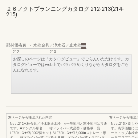
２６ノクトプランニングカタログ 212-213(214-
215)
部材価格表
水栓金具／浄水器／止水栓
212
213
お探しのページは「カタログビュー」でごらんいただけます。カ
タログビューではweb上でパラパラめくりながらカタログをごら
んになれます。
左ページから抽出された内容
右ページから抽出
Noct212水栓金具／浄水器止水栓 ○一般地用と寒冷地用は共通
Noct213区
です。■アングル形名 称ドライバー式品番・価格単 品
す。表示価格には
LF3FKJG★¥8,0002個セットSLF3FKJG★¥16,000■ストレート形
ークトップ水栓金
名 称ドライバー式（水栓金具用）ドライバー式・ラウンド
ードフロアユニッ