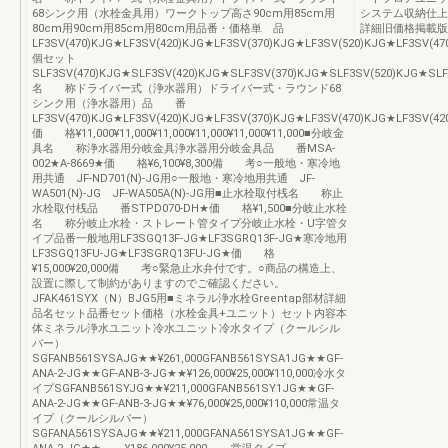
68シンク用（水栓金具用）ワークトップ高さ90cm用85cm用
システム収納仕上
80cm用90cm用85cm用80cm用品番・価格単 品
詳細旧価格掲載版
LF3SV(470)KJG★LF3SV(420)KJG★LF3SV(370)KJG★LF3SV(520)KJG★LF3SV(470)K
個セット
SLF3SV(470)KJG★SLF3SV(420)KJG★SLF3SV(370)KJG★SLF3SV(520)KJG★SLF3SV
名 称ドライバー式（浄水器用）ドライバー式・ラウンド68
シンク用（浄水器用）品 番
LF3SV(470)KJG★LF3SV(420)KJG★LF3SV(370)KJG★LF3SV(470)KJG★LF3SV(42
価 格¥11,000¥11,000¥11,000¥11,000¥11,000¥11,000■分岐金
具名 称浄水器用分岐金具浄水器用分岐金具品 番MSA-
002★A-8669★価 格¥6,100¥8,300備 考○一般地・寒冷地
用共通 JF-ND701(N)-JG用○一般地・寒冷地用共通 JF-
WA501(N)-JG JF-WA505A(N)-JG用■止水栓取付桟名 称止
水栓取付桟品 番STPD070-DH★価 格¥1,500■分岐止水栓
名 称分岐止水栓・ストレート管タイプ分岐止水栓・U字管タ
イプ品番一般地用LF3SGQ13F-JG★LF3SGRQ13F-JG★寒冷地用
LF3SGQ13FU-JG★LF3SGRQ13FU-JG★価 格
¥15,000¥20,000備 考○緊急止水弁付です。○商品の構造上、
設置に際して制約がありますのでご確認ください。
JFAK461SYX（N）BJG5用■ミネラル浄水栓Greentap部材詳細
品名セット品番セット価格（水栓金具+ユニット）セット内容本
体ミネラル浄水ユニット冷水ユニット冷水タイプ（クールシル
バー）
SGFANB561SYSAJG★★¥261,000GFANB561SYSA1JG★★GF-
ANA-2-JG★★GF-ANB-3-JG★★¥126,000¥25,000¥110,000冷水タ
イプSGFANB561SYJG★★¥211,000GFANB561SY1JG★★GF-
ANA-2-JG★★GF-ANB-3-JG★★¥76,000¥25,000¥110,000常温タ
イプ（クールシルバー）
SGFANA561SYSAJG★★¥211,000GFANA561SYSA1JG★★GF-