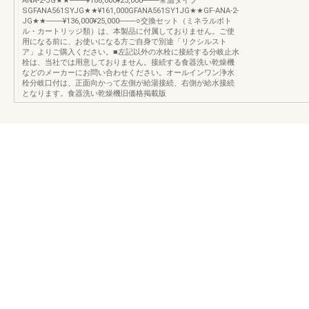
ANA-2-JG★★───¥186,000¥25,000───常温タイプ
SGFANA561SYJG★★¥161,000GFANA561SY1JG★★GF-ANA-2-
JG★★───¥136,000¥25,000───○交換セット（ミネラルボト
ル・カートリッジ類）は、本製品に付属しておりません。ご使
用になる前に、お使いになる方ご自身で別途「リクシルスト
ア」よりご購入ください。■左記以外の水栓に接続する分岐止水
栓は、当社では用意しておりません。接続する食器洗い乾燥機
などのメーカーにお問い合わせください。オールインワン浄水
栓分岐口付は、正面向かって左側が給湯接続、右側が給水接続
となります。食器洗い乾燥機旧価格掲載版