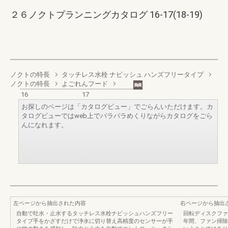
２６ノクトプランニングカタログ 16-17(18-19)
ノクトの特長
タッチレス水栓 ナビッシュ ハンズフリータイプ
ノクトの特長
よごれんフード
16
17
お探しのページは「カタログビュー」でごらんいただけます。カ
タログビューではweb上でパラパラめくりながらカタログをごら
んになれます。
左ページから抽出された内容
右ページから抽出
自動で吐水・止水するタッチレス水栓ナビッシュハンズフリー
回転ディスクファ
タイプ手をかざすだけで浄水に切り替え高精度のセンサーが手
年間、ファン掃除