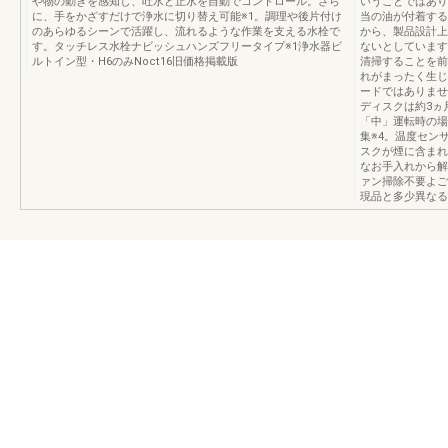
や物の動きを感知し、吐水と止水を自動でコントロール。さら
いうことではあり
に、手をかざすだけで浄水に切り替え可能※1。調理や後片付け
当の油が付着する
のあらゆるシーンで活躍し、流れるような作業を支える水栓で
から、製品設計上
す。タッチレス水栓ナビッシュハンズフリータイプ※1浄水器ビ
ないとしています
ルトイン型・H6のみNoct16旧価格掲載版
清掃することを前
れがまったく生じ
ードではありませ
ディスクは約3ヵ
「中」運転時の場
集※4。温度セン
スクが煙に含まれ
なお手入れから解
ァン掃除不要よごれ
現品と多少異なる