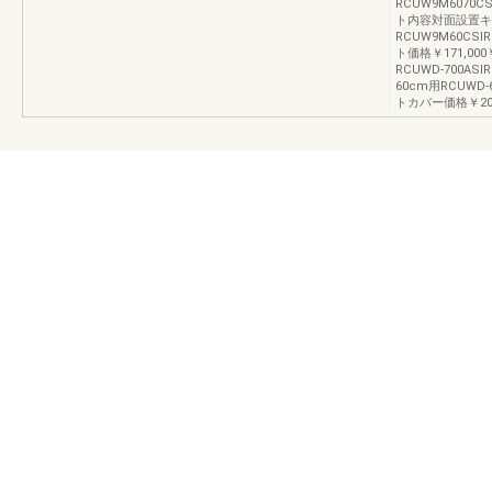
RCUW9M6070C
ト内容対面設置キ
RCUW9M60CS
ト価格￥171,00
RCUWD-700ASI
60cm用RCUWD-6
トカバー価格￥20,