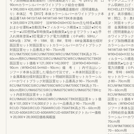
イプ加熱機器連動連動付（照明連動あり）記 号【B57】間 口
キッチンユニット
90cmカラーシルバーホワイトブラック組合せ価格
テム収納仕上げ・
￥390,000￥420,000TARタイプ加熱機器連動付（照明連動あ
RICHELLE1
り）本体記 号【B57】本体カラーシルバーホワイトブラック本
ます。表示価格に
体品番TAR-941SITAR-941WTAR-941TBK本体価格
W：間口、D：奥
￥269,000￥278,000寸 法W90×D60×H32.5cm主な特長●風量
ン・対面キッチン
おまかせ運転●自動洗浄●フィルターレス構造●エコ設計●DCモ
排 金属幕板仕様
ーター●LED照明●常時換気●自動換気●なかまでフラット●お手
付（照明連動あり
入れ簡単塗装●3芯電源プラグ電力消費量（０Pa時）50Hz／
ホワイトブラック組合
60Hz強：37W、中：18W、弱：8W、常時：6W金属幕板仕様対
タイプ加熱機器連
面設置セット対面設置セットカラーシルバーホワイトブラック
カラーシルバーホワ
対面設置セット品番高さ90～75cm用
941WTAR-941T
RCU9M7590CSIRCU9M7590CWRCU9M7590CTBK高さ75～
W90×D60×H
60cm用RCU9M6075CSIRCU9M6075CWRCU9M6075CTBK対
ィルターレス構造
面設置セット価格￥121,000￥142,000寸 法W90×D40×H60～
自動換気●なかま
90cm（W90×D65.5×H60～90cm）備 考（ ）内寸法はレン
電力消費量（０Pa
ジフード本体を設置した場合の寸法です。＋本体対面設置セッ
8W、常時：6W
ト金属幕板仕様対面設置セット明細対面設置セットカラーシル
セットカラーシル
バーホワイトブラック対面設置セット品番高さ90～75cm用
さ80～70cm用
RCU9M7590CSIRCU9M7590CWRCU9M7590CTBK高さ75～
RCUW9M7080C
60cm用RCU9M6075CSIRCU9M6075CWRCU9M6075CTBKセ
70～60cm用
ット内容対面設置キット品番
RCUW9M6070C
RCU9M60CSIRCU9M60CWRCU9M60CTBK対面設置キット価
設置セット価格￥191
格￥101,000￥114,000ダクトカバー品番高さ90～75cm用
80cm（W90×D
RCUD-750ASIRCUD-750AWRCUD-750ATBK高さ75～60cm用
ジフード本体を設
RCUD-600ASIRCUD-600AWRCUD-600ATBKダクトカバー価格
ト同時給排金属幕
￥20,000￥28,000旧価格掲載版
ラーシルバーホワ
70cm用
RCUW9M7080C
70～60cm用