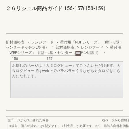
２６リシェル商品ガイド 156-157(158-159)
部材価格表
レンジフード
壁付用「NBHシリーズ」（I型・L型・
センターキッチンL型用）
部材価格表
レンジフード
壁付用
「WEPシリーズ」（I型・L型・センターキッチンL型用）
156
157
お探しのページは「カタログビュー」でごらんいただけます。カ
タログビューではweb上でパラパラめくりながらカタログをごら
んになれます。
左ページから抽出された内容
右ページから抽出
○後方、側方の排気にはL型ダクト：（別売品）が必要です。BH-
排気方向部材価格