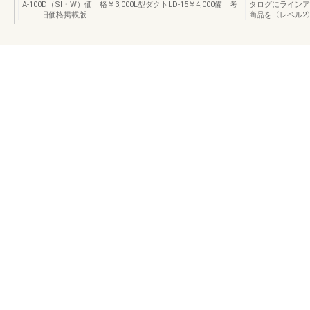
A-100D（SI・W）価 格￥3,000L型ダクトLD-15￥4,000備 考
タログにラインア
―――旧価格掲載版
商品を〈レベル2