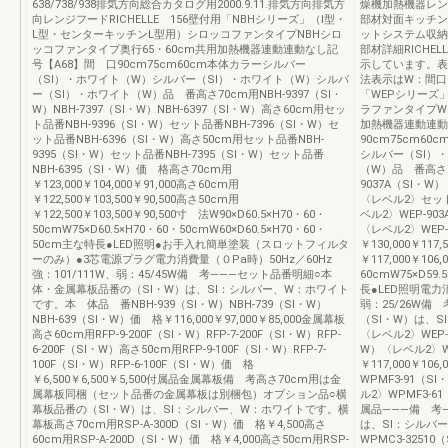
638/738/938排気方向総合カタログ用2000.9.11.排気方向排気方
燥機加熱機器レン
向レンジフードRICHELLE 156壁付用「NBHシリーズ」（Ⅰ型・
部材対面キッチン
L型・センターキッチンL型用）シロッコファンタイプNBHシロ
ットシステム収納
ッコファンタイプ奥行65・60cm共用加熱機器連動連動なし記
部材詳細RICHE
号【A68】間 口90cm75cm60cm本体カラーシルバー
示しています。表
（SⅠ）・ホワイト（W）シルバー（SⅠ）・ホワイト（W）シルバ
法表示はW：間口
ー（SⅠ）・ホワイト（W）品 番高さ70cm用NBH-9397（SI・
「WEPシリーズ
W）NBH-7397（SI・W）NBH-6397（SI・W）高さ60cm用セッ
ラファンタイプW
ト品番NBH-9396（SI・W）セット品番NBH-7396（SI・W）セ
加熱機器連動連動
ット品番NBH-6396（SI・W）高さ50cm用セット品番NBH-
90cm75cm6
9395（SI・W）セット品番NBH-7395（SI・W）セット品番
シルバー（SⅠ）
NBH-6395（SI・W）価 格高さ70cm用
（W）品 番高さ7
￥123,000￥104,000￥91,000高さ60cm用
9037A（SI・W
￥122,500￥103,500￥90,500高さ50cm用
〈レベル2〉セット
￥122,500￥103,500￥90,500寸 法W90×D60.5×H70・60・
ベル2〉WEP-90
50cmW75×D60.5×H70・60・50cmW60×D60.5×H70・60・
〈レベル2〉WEP-
50cm主な特長●LED照明●お手入れ簡単塗装（スロットフィルタ
￥130,000￥117
ーのみ）●3芯電源プラグ電力消費量（０Pa時）50Hz／60Hz
￥117,000￥106
強：101/111W、弱：45/45W備 考―――セット品番明細○本
60cmW75×D59.
体・金属幕板品番の（SI・W）は、SI：シルバー、W：ホワイト
長●LED照明電力消
です。本 体品 番NBH-939（SI・W）NBH-739（SI・W）
弱：25/26W
NBH-639（SI・W）価 格￥116,000￥97,000￥85,000金属幕板
（SI・W）は、
高さ60cm用RFP-9-200F（SI・W）RFP-7-200F（SI・W）RFP-
〈レベル2〉WEP-
6-200F（SI・W）高さ50cm用RFP-9-100F（SI・W）RFP-7-
W）〈レベル2〉W
100F（SI・W）RFP-6-100F（SI・W）価 格
￥117,000￥10
￥6,500￥6,500￥5,500付属品金属幕板備 考高さ70cm用は金
WPMF3-91（S
属幕板同梱（セット品番の金属幕板は別梱包）オプション品○横
ル2〉WPMF3-61
幕板品番の（SⅠ・W）は、SⅠ：シルバー、W：ホワイトです。横
属品―――備 考
幕板高さ70cm用RSP-A-300D（SI・W）価 格￥4,500高さ
は、SⅠ：シルバ
60cm用RSP-A-200D（SI・W）価 格￥4,000高さ50cm用RSP-
WPMC3-3251