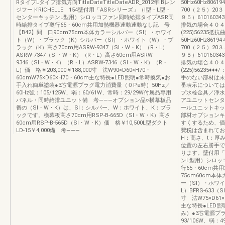
RタイプLタイプ排気方向TitleDateTitleDateADR_2012年IBレン
50Hz60Hz806
ジフードRICHELLE 154壁付用「ASRシリーズ」（Ⅰ型・L型・
700（２５）20３
センターキッチンL型用）シロッコファン同時給排タイプASR同
９５）610160
時給排タイプ奥行65・60cm共用加熱機器連動連動なし記 号
排気の場合４０４０
【B42】間 口90cm75cm本体カラーシルバー（SⅠ）・ホワイ
(225)56235抵抗
ト（W）・ブラック（K）シルバー（SⅠ）・ホワイト（W）・ブ
50Hz60Hz861
ラック（K）高さ70cm用ASRW-9347（SI・W・K）（R・L）
700（２５）20３
ASRW-7347（SI・W・K）（R・L）高さ60cm用ASRW-
９５）610160
9346（SI・W・K）（R・L）ASRW-7346（SI・W・K）（R・
排気の場合４０４０
L）価 格￥203,000￥188,000寸 法W90×D60×H70・
(225)5623
60cmW75×D60×H70・60cm主な特長●LED照明●常時換気●お
手のない部材は末
手入れ簡単塗装●3芯電源プラグ電力消費量（０Pa時）50Hz／
番表示については
60Hz強：105/125W、弱：60/61W、常時：29/29W付属品専用
プ水栓金具／浄水
パネル・同時給排ユニット備 考―――オプション品○横幕板品
アユニットセンタ
番の（SⅠ・W・K）は、SⅠ：シルバー、W：ホワイト、K：ブラ
ールユニットキッ
ックです。横幕板高さ70cm用RSP-B-665D（SI・W・K）高さ
部材オプションキッ
60cm用RSP-B-565D（SI・W・K）価 格￥10,500L型ダクト
すくするため、価
LD-15￥4,000備 考―――
費税は含まれてお
H：高さ、t：厚
位置の左右勝手で
ります。壁付用「
ンL型用）シロッ
行65・60cm共
75cm60cm本
ー（SⅠ）・ホワイ
L）BFRS-633（
寸 法W75×D61×
主な特長●LED
み）●3芯電源プラ
93/106W、弱