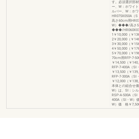
す。必須選択部材
ー、W：ホワイト
ルバー、W：ホワ
HR075X050A
高さ60cm用HR07
W）◆◆◆/高さ50
◆◆◆/HR060X
1￥10,000（￥13
2￥20,000（￥14
3￥30,000（￥15
4￥50,000（￥17
5￥70,000（￥1
70cm用RFP-7-
￥14,500（￥140
RFP-7-400A（
￥13,500（￥139
RFP-7-300A（
￥12,000（￥13
本体との組合せ価
W）は、SⅠ：シ
RSP-A-500A（
400A（SI・W）価
W）価 格￥7,5