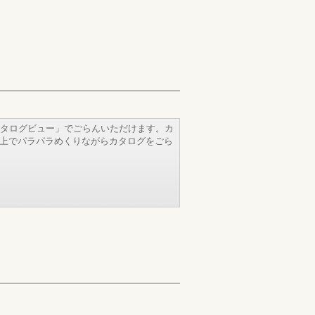
タログビュー」でごらんいただけます。カ
b上でパラパラめくりながらカタログをごら