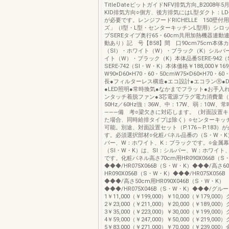
TitleDateピットガイドNFV排気方向_B2008年
KID排気方向○側方、後方排気にはL型ダクト：LD
が必要です。レンジフードRICHELLE 150壁付用
ズ」（Ⅰ型・L型・センターキッチンL型用）シロ
プSEREタイプ奥行65・60cm共用加熱機器連動
動あり）記 号【B58】間 口90cm75cm本体
（SⅠ）・ホワイト（W）・ブラック（K）シルバー
イト（W）・ブラック（K）本体品番SERE-942（
SERE-742（SI・W・K）本体価格￥188,000￥169
W90×D60×H70・60・50cmW75×D60×H70・6
長●フィルターレス構造●エコ設計●エコランⓇ●
●LED照明●常時換気●なかまでフラット●お手入
ンタッチ着脱ファン●3芯電源プラグ電力消費量（
50Hz／60Hz強：36W、中：17W、弱：10W、
―――備 考○梁欠きに対応します。（対面設置
た場合、同時給排タイプは除く）○センターキッチ
可能。別途、対面設置セット（P.176～P.183）
す。必須選択部材○化粧パネル品番の（S・W・K
バー、W：ホワイト、K：ブラックです。○金属
（SⅠ・W・K）は、SⅠ：シルバー、W：ホワイト
です。化粧パネル高さ70cm用HR090X066B（S
◆◆◆/HR075X066B（S・W・K）◆◆◆/高さ6
HR090X056B（S・W・K）◆◆◆/HR075X056
◆◆◆/高さ50cm用HR090X046B（S・W・K）
◆◆◆/HR075X046B（S・W・K）◆◆◆/グル
1￥11,000（￥199,000）￥10,000（￥179,00
2￥23,000（￥211,000）￥20,000（￥189,00
3￥35,000（￥223,000）￥30,000（￥199,00
4￥59,000（￥247,000）￥50,000（￥219,00
5￥83,000（￥271,000）￥70,000（￥239,0