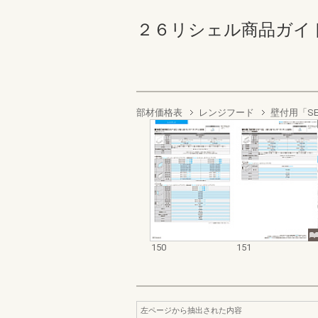
２６リシェル商品ガイド 150
部材価格表
レンジフード
壁付用「S
150
151
左ページから抽出された内容