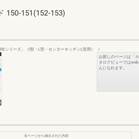
-151(152-153)
EREシリーズ」（I型・L型・センターキッチンL型用）
お探しのページは「カ
タログビューではwe
んになれます。
右ページから抽出された内容