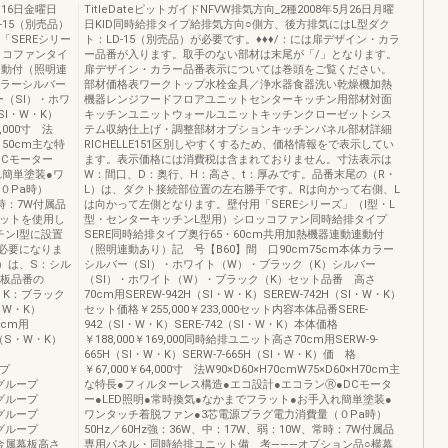
5月16日金曜日
TitleDateピットガイドNFVW排気方向_2種2008年5月26日月曜
-15（別売品）
日KID同時給排タイプ給排気方向○側方、後方排気にはL型ダク
「SEREシリー
ト：LD-15（別売品）が必要です。♦♦♦/：には扉デザイン・カラ
ッコファンタイ
ー品番が入ります。取手のない部材は末尾が「/」となります。
連動付（照明連
扉デザイン・カラー品番表示については巻頭をご覧ください。
カラーシルバー
部材価格表ワークトップ水栓金具／浄水器食器洗い乾燥機加熱
（SⅠ）・ホワ
機器レンジフードフロアユニットセンターキッチン用部材対面
SI・W・K）
キッチンユニットウォールユニットキッチンクローゼットシス
,000寸 法
テム収納仕上げ・調整部材オプションキッチンパネル部材詳細
0・50cm主な特
RICHELLE151区別しやすくするため、価格情報をで表示してい
DCモーター
ます。表示価格には消費税は含まれておりません。寸法表示は
れ簡単塗装●ワ
W：間口、D：奥行、H：高さ、t：厚みです。品番末尾の（R・
０Pa時）
L）は、ダクト接続部位置の左右勝手です。Rは向かって右側、L
常時：7W付属品
は向かって左側となります。壁付用「SEREシリーズ」（Ⅰ型・L
キットを使用し
型・センターキッチンL型用）シロッコファン同時給排タイプ
ンⅠ型に設置
SERE同時給排タイプ奥行65・60cm共用加熱機器連動連動付
が必要になりま
（照明連動あり）記 号【B60】間 口90cm75cm本体カラー
）は、S：シル
シルバー（SⅠ）・ホワイト（W）・ブラック（K）シルバー
幕板品番の
（SⅠ）・ホワイト（W）・ブラック（K）セット品番 高さ
、K：ブラック
70cm用SEREW-942H（SI・W・K）SEREW-742H（SI・W・K）
・W・K）
セット価格￥255,000￥233,000セット内容本体品番SERE-
0cm用
942（SI・W・K）SERE-742（SI・W・K）本体価格
B（S・W・K）
￥188,000￥169,000同時給排ユニット高さ70cm用SERW-9-
665H（SI・W・K）SERW-7-665H（SI・W・K）価 格
ープ
￥67,000￥64,000寸 法W90×D60×H70cmW75×D60×H70cm主
0）グループ
な特長●フィルターレス構造●エコ設計●エコランⓇ●DCモータ
0）グループ
ー●LED照明●常時換気●なかまでフラット●お手入れ簡単塗装●
0）グループ
ワンタッチ着脱ファン●3芯電源プラグ電力消費量（０Pa時）
0）グループ
50Hz／60Hz強：36W、中：17W、弱：10W、常時：7W付属品
00）金属幕板高さ
専用パネル・同時給排ユニット備 考―――オプション品○横幕