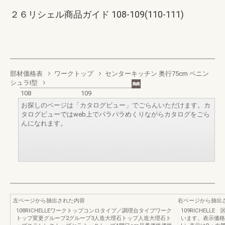
２６リシェル商品ガイド 108-109(110-111)
部材価格表
ワークトップ
センターキッチン 奥行75cm ペニン
シュラI型
108
109
お探しのページは「カタログビュー」でごらんいただけます。カ
タログビューではweb上でパラパラめくりながらカタログをごら
んになれます。
左ページから抽出された内容
右ページから抽出
108RICHELLEワークトップコンロタイプ／調理台タイプワーク
109RICHEL
トップ変更グループ2グループ3人造大理石トップ人造大理石ト
います。表示価格