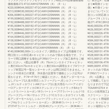
ップステンレストップセラミックトップA間口cm品番価格価格
L）表示はR：右
価格価格272.4TQCAWH270NNNN（X）（R・L）
まり■両側インセ
¥220,000¥544,000257.4TQCAWH255NNNN（X）（R・L）
側）■片側インセ
¥213,000¥530,000242.4TQCAWH240NNNN（X）（R・L）
まりについて○コ
¥206,000¥516,000227.4TQCAWH225NNNN（X）（R・L）
別コンロ対応表コ
¥199,000¥502,000212.4TQCAWH210NNNN（X）（R・L）
グループ4（スリ
¥192,000¥488,000197.4TQCAWH195NNNN（X）（R・L）
格271.4TRC2R
¥185,000¥474,000182.4TQCAWH180NNNN（X）（R・L）
¥640,000256.
¥178,000¥460,000167.4TQCAWH165NNNN（X）（R・L）
¥626,000241.
¥171,000¥446,000152.4TQCAWH150NNNN（X）（R・L）
¥612,000226.
¥164,000¥432,000137.4TQCAWH135NNNN（X）（R・L）
¥598,000211.
¥158,000¥419,000122.4TQCAWH120NNNN（X）（R・L）
¥584,000196.
¥152,000¥406,000107.4TQCAWH105NNNN（X）（R・L）
¥570,000181.
¥146,000¥393,00092.4TQCAWH090NNNN（X）（R・L）
¥556,000166.
¥140,000¥380,000○コンロタイプ／調理台タイプは同価格です。
¥542,000151.
間口別コンロ対応表○キャビネットのみで収める場合です。フィ
¥528,000136.
ラーで間口調整する場合はP.390のワークトップ加工条件をご確
¥515,000121.
認ください。○図は右勝手（R）75cmコンロタイプキャビネッ
¥502,000106.
ト奥行65cm75cmキャビネット奥行65cm調理台タイプAワーク
¥489,00091.4
トップ材質記号一覧センターキッチンは間口対応できません。○
ネットのみで収め
シンクや排水口の変更、浄水器の設置等で価格とシンク記号が
P.390のワー
変わります。P.74〜P.76でご確認ください。色名アンダーモール
（R）○品番は、
なしグループ2人造大理石シルフィーグレーJEシルフィーベージ
しで掲載しており
ュJVソルティホワイトAWグループ3人造大理石ペパーアイボリ
なりますので下記
ーCⅠアンタークティカCWステンレスソフトスクラッチBAセラ
TEAAWH270＃
ミックラパートカーボン1Rラパートトープ1Tラパートシルク1S
Eコンロ前用加工
グレーズグレー1Kバサルトブラック1Cカラカッタホワイト1J色
スクリーン・コン
名アンダーモールなしシルバーブラックシャインニッケルグル
インセット用端部
ープ4セラミックラパートカーボン－2R3R4Rラパートトープ－
イン）キャビネッ
2T3T4Tラパートシルク－2S3S4Sグレーズグレー－2K3K4Kバ
ネット端部からワ