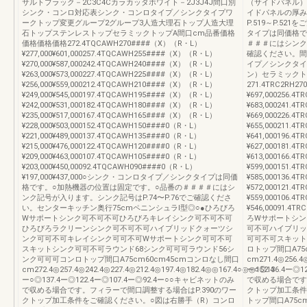
サルトブラック－2C3C4Cカラカッタホワイト－2J3J4J間口別
（サイドパネル）
シンク・コンロ対応表シンク・コンロタイプ／シンクタイプワ
イドパネルの厚み
ークトップ変更グループ2グループ3人造大理石トップ人造大理
P.519～P.5
石トップステンレストップセラミックトップA間口cm品番価格
タイプは同価格で
価格価格価格272.4TQCAWH270####（X）（R・L）
＃＃＃にはシンク記
¥277,000¥601,000257.4TQCAWH255####（X）（R・L）
確認ください。間
¥270,000¥587,000242.4TQCAWH240####（X）（R・L）
イプ／シンクタイ
¥263,000¥573,000227.4TQCAWH225####（X）（R・L）
ン）セラミックト
¥256,000¥559,000212.4TQCAWH210####（X）（R・L）
271.4TRC2RH
¥249,000¥545,000197.4TQCAWH195####（X）（R・L）
¥697,000256.
¥242,000¥531,000182.4TQCAWH180####（X）（R・L）
¥683,000241.
¥235,000¥517,000167.4TQCAWH165####（X）（R・L）
¥669,000226.
¥228,000¥503,000152.4TQCAWH150####0（R・L）
¥655,000211.
¥221,000¥489,000137.4TQCAWH135####0（R・L）
¥641,000196.
¥215,000¥476,000122.4TQCAWH120####0（R・L）
¥627,000181.
¥209,000¥463,000107.4TQCAWH105####0（R・L）
¥613,000166.
¥203,000¥450,00092.4TQCAWH090####0（R・L）
¥599,000151.
¥197,000¥437,000○シンク・コンロタイプ／シンクタイプは同価
¥585,000136.4
格です。○加熱機器の位置は固定です。○品番の＃＃＃＃にはシ
¥572,000121.4
ンク記号が入ります。シンク記号はP.74〜P.76でご確認くださ
¥559,000106.4
い。センターキッチン奥行75cmペニンシュラⅠ型◎○●ひろびろ
¥546,00091.4
Wサポートシンク可不可不可ひろびろキレイシンク可不可不可
ろWサポートシン
ひろびろラクリーンシンク可不可不可ハイブリッドクォーツシ
可不可ハイブリッ
ンク可可不可キレイシンク可可不可Wサポートシンク可可不可
可可不可スキット
スキットシンク可可不可ラウンド68シンク可可可ラウンド56シ
ロトップ間口A75
ンク可可可コンロトップ間口A75cm60cm45cmコンロなし間口
cm271.4◎256.4
cm272.4◎257.4◎242.4◎227.4◎212.4◎197.4◎182.4◎◎167.4○◎◎152.4
ー○◎136.4ー◎1
ー○◎137.4ー◎122.4ー◎107.4ー◎92.4ー○○キャビネットのみ
で収める場合です
で収める場合です。フィラーで間口調整する場合はP.390のワー
クトップ加工条件
クトップ加工条件をご確認ください。○図は右勝手（R）コンロ
トップ間口A75cm