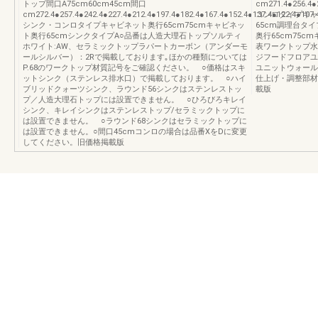
トップ間口A75cm60cm45cm間口
cm271.4●256.4●2
cm272.4●257.4●242.4●227.4●212.4●197.4●182.4●167.4●152.4●137.4●122.4●107
コンロタイプキャ
シンク・コンロタイプキャビネット奥行65cm75cmキャビネッ
65cm調理台タ
ト奥行65cmシンクタイプA○品番は人造大理石トップソルティ
奥行65cm75c
ホワイト:AW、セラミックトップラパートカーボン（アンダーモ
表ワークトップ水
ールシルバー）：2Rで掲載しております｡ほかの種類については
ジフードフロアユ
P.68のワークトップ材質記号をご確認ください。 ○価格はスキ
ユニットウォール
ットシンク（ステンレス排水口）で掲載しております。 ○ハイ
仕上げ・調整部材
ブリッドクォーツシンク、ラウンド56シンクはステンレストッ
載版
プ／人造大理石トップには設置できません。 ○ひろびろキレイ
シンク、キレイシンクはステンレストップ/セラミックトップに
は設置できません。 ○ラウンド68シンクはセラミックトップに
は設置できません。○間口45cmコンロの場合は品番XをDに変更
してください。旧価格掲載版