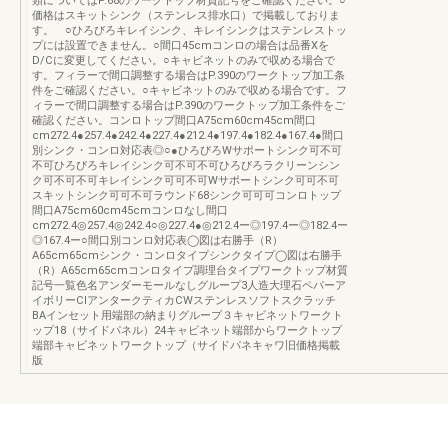
類についてはP.68のワークトップ材質記号をご確認ください。○
価格はスキットシンク（ステンレス排水口）で掲載しておりま
す。 ○ひろびろキレイシンク、キレイシンクはステンレストッ
プには設置できません。○間口45cmコンロの場合は品番Xを
D/Cに変更してください。○キャビネットのみで収める場合で
す。フィラーで間口調整する場合はP.390のワークトップ加工条
件をご確認ください。○キャビネットのみで収める場合です。フ
ィラーで間口調整する場合はP.390のワークトップ加工条件をご
確認ください。コンロトップ間口A75cm60cm45cm間口
cm272.4●257.4●242.4●227.4●212.4●197.4●182.4●167.4●間口
別シンク・コンロ対応表◎○●ひろびろWサポートシンク可不可
不可ひろびろキレイシンク可不可不可ひろびろラクリーンシン
ク可不可不可キレイシンク可可不可Wサポートシンク可可不可
スキットシンク可可不可ラウンド68シンク可可可コンロトップ
間口A75cm60cm45cmコンロなし間口
cm272.4◎257.4◎242.4○◎227.4●◎212.4ー◎197.4ー◎182.4ー
◎167.4ー○間口別コンロ対応表◯図は右勝手（R）
A65cm65cmシンク・コンロタイプシンクタイプ◯図は右勝手
（R）A65cm65cmコンロタイプ調理台タイプワークトップ材質
記号一覧色名アンダーモールなしグループ3人造大理石ペパーア
イボリーCⅠアンタークティカCWステンレスソフトスクラッチ
BAインセット用端部の納まりグループ３キャビネットワークト
ップ18（サイドパネル）24キャビネット端部からワークトップ
端部キャビネットワークトップ（サイドパネキャワ旧価格掲載
版