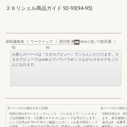
２６リシェル商品ガイド 92-93(94-95)
部材価格表
ワークトップ
壁付型 奥行65cm L型／U型共通
92
93
お探しのページは「カタログビュー」でごらんいただけます。カ
タログビューではweb上でパラパラめくりながらカタログをごら
んになれます。
左ページから抽出された内容
右ページから抽出
92RICHELLEワークトップ○シンク・コンロタイプ／シンクタイ
93RICHELL
プは同価格です。○品番の＃＃＃＃にはシンク記号が入ります。
ます。表示価格に
シンク記号はP.74〜P.76でご確認ください。○人造大理石トップ
表示はR：右勝手
の場合、コンロ抜き穴の記号はX/D（防熱カバー無）が標準とな
■両側インセット