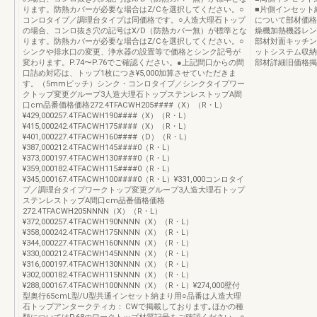
ります。防熱カバーが必要な場合はZ/Cを選択してください。○
■片側インセット
コンロタイプ／調理台タイプは同価格です。○人造大理石トップ
について部材価格
の場合、コンロ抜き穴の記号はX/D（防熱カバー無）が標準とな
燥機加熱機器レン
ります。防熱カバーが必要な場合はZ/Cを選択してください。○
部材対面キッチン
シンクや排水口の変更、浄水器の設置等で価格とシンク記号が
ットシステム収納
変わります。P.74〜P.76でご確認ください。●上記間口からの間
部材詳細旧価格掲
口詰め対応は、トップ1枚につき¥5,000加算させていただきま
す。（5mmピッチ）シンク・コンロタイプ／シンクタイプワー
クトップ変更グループ3人造大理石トップステンレストップA間
口cm品番価格価格272.4TFACWH205####（X）（R・L）
¥429,000257.4TFACWH190####（X）（R・L）
¥415,000242.4TFACWH175####（X）（R・L）
¥401,000227.4TFACWH160####（D）（R・L）
¥387,000212.4TFACWH145####0（R・L）
¥373,000197.4TFACWH130####0（R・L）
¥359,000182.4TFACWH115####0（R・L）
¥345,000167.4TFACWH100####0（R・L）¥331,000コンロタイ
プ／調理台タイプワークトップ変更グループ3人造大理石トップ
ステンレストップA間口cm品番価格価格
272.4TFACWH205NNNN（X）（R・L）
¥372,000257.4TFACWH190NNNN（X）（R・L）
¥358,000242.4TFACWH175NNNN（X）（R・L）
¥344,000227.4TFACWH160NNNN（X）（R・L）
¥330,000212.4TFACWH145NNNN（X）（R・L）
¥316,000197.4TFACWH130NNNN（X）（R・L）
¥302,000182.4TFACWH115NNNN（X）（R・L）
¥288,000167.4TFACWH100NNNN（X）（R・L）¥274,000壁付
型奥行65cmL型/U型共通インセット納まり用○品番は人造大理
石トップアンタークティカ： CWで掲載しております｡ほかの種