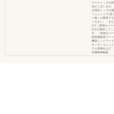
ワークトップの材
合がございます。
大理石トップの場
ペニンシュラL型
ー無）が標準です
ください。 また
Z/C（防熱カバ
X/Dを選択して
可、：防熱カバー
部材価格表ワーク
機器レンジフード
キッチンユニット
テム収納仕上げ・
旧価格掲載版