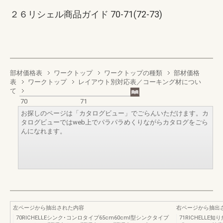
２６リシェル商品ガイド 70-71(72-73)
部材価格表
ワークトップ
ワークトップの種類
部材価格
表
ワークトップ
レイアウト別対応表／コーキング材につい
て
70
71
お探しのページは「カタログビュー」でごらんいただけます。カ
タログビューではweb上でパラパラめくりながらカタログをごら
んになれます。
左ページから抽出された内容
右ページから抽出
70RICHELLEシンク･コンロタイプ65cm60cmⅠ型シンクタイプ
71RICHELL