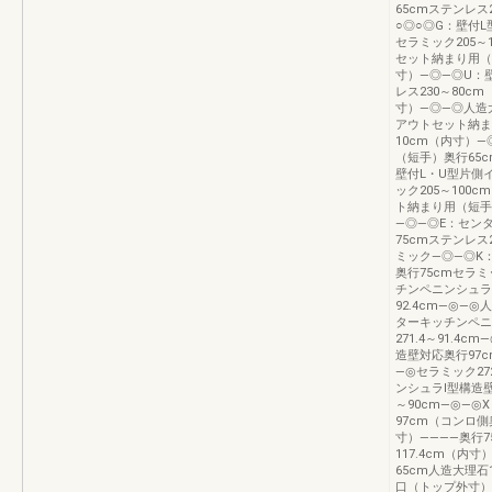
65cmステンレス
○◎○◎G：壁付
セラミック205～
セット納まり用（長
寸）—◎—◎U：
レス230～80c
寸）—◎—◎人造大
アウトセット納ま
10cm（内寸）
（短手）奥行65c
壁付L・U型片側
ック205～100
ト納まり用（短手）
—◎—◎E：セン
75cmステンレス
ミック—◎—◎K
奥行75cmセラミッ
チンペニンシュラⅠ
92.4cm—◎—
ターキッチンペニ
271.4～91.
造壁対応奥行97cm
—◎セラミック27
ンシュラⅠ型構造壁
～90cm—◎—
97cm（コンロ側奥
寸）————奥行7
117.4cm（内
65cm人造大理石
口（トップ外寸）