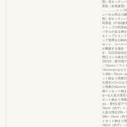
照）Ⓑキッチンパ
系色（右表参照
…………………ト
ンパネル同士の継
照）Ⓑキッチン
同系色（P.35
クトップの同系色
パネルがある例を
もトップとエンド
ング使用をお勧め
ゼット、コーナー
が隣接する場合「
す。ⒶⒶⒷⒷⒷⒶ
間口コンロ抜き穴
ZXCDⅠ：壁付Ⅰ
～15cm○ソフト
15cm○◎○◎セ
ス300～75cm
ット納まり用奥行65
大理石○◎○◎セ
り用奥行65cmセラ
側インセット納まり
◎—◎人造大理石
セット納まり用奥行6
◎L：壁付L型アウ
10cm（内寸）○
人造大理石295～
240～15cm（
トセット納まり用
10cm（内寸）