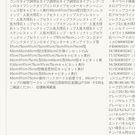
コンロタイプ調理台タイプ調理台タイプ調理台タイプシンク･コ
「キーワード検索
ンロタイプシンクタイプコンロタイプセンターキッチンペニン
タログワークトッ
シュラ型キャビネット奥行65cm97cm75cm壁付型ステンレス
ークトップコーキ
トップ・人造大理石トップセラミックトップステンレストッ
石グロウホワイトB
プ・人造大理石トップセラミックトップステンレストップ・人
ンレススムースド
造大理石トップセラミックトップステンレストップ・人造大理
ループ2人造大理
石トップセラミックトップ人造大理石トップ人造大理石トップ
ト）シルフィーベ
ステンレストップ・人造大理石トップ・セラミックトップセラ
ィホワイトAWK
ミックトップセラミックトップ97cm75cmシンク･コンロタイ
石ペパーアイボリ
プシンクタイプコンロタイプセンターキッチンアイランド型
ィカCWKWSD
97cm75cm97cm75cm97cm75cm97cm75cmⅠ型
チBAKWSDH
65cm65cm65cmⅠ型分割65cm⃝片側インセットのみ
1R/5RKWSD
97cm75cm97cm75cm97cm75cmキャビネット奥行
1T/5TKWSD
65cm97cm75cmL型65cm60cmU型65cmⅠ型キャビネット奥
1S/5SKWSD
行65cm97cm75cm97cm75cmキャビネット奥行
1K/5KKWSD
65cm97cm75cmⅠ型構造壁対応キャビネット奥行
1C/5CKWSD
65cm97cm75cmL型65cmキャビネット奥行
1J/5JKWSD
65cm97cm75cm○後付バックガードが必要です。65cmワーク
（スリムデザイン
トップの種類ワークトップ※特注部材対応範囲はP.534・P.535を
2R/3R/4R/6
ご確認ください。旧価格掲載版
トープ2T/3T/4
シルク2S/3S/4
グレーズグレー2K/
ト）バサルトブラック
グレーセット）カ
2J/3J/4J/6
ンパネルやワーク
キング材をご用意
エンドパネルなど
ない場合エンドパ
チンパネル同士の