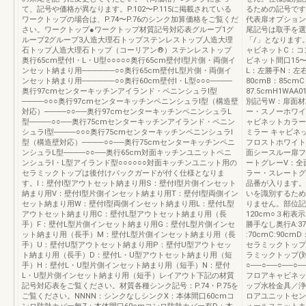
て、記号や価格が異なります。P.102〜P.115に掲載されている
るための記号です
ワークトップの場合は、P.74〜P.76のシンク加算価格をご覧くだ
代表扉オプション
さい。ワークトップ●ワークトップ材質記号対応表グループ1グ
尾記号は取手を選
ループ2グループ3人造大理石トップステンレストップ人造大理
「/」となります
石トップ人造大理石トップ（コーリアン®）ステンレストップ
ャビネットC：コ
奥行65cm壁付Ⅰ・L・U型○○○○○奥行65cm壁付Ⅰ型片側・両側イ
ビネット間口15
ンセット納まり用──────○○奥行65cm壁付L型片側・両側イ
L：左勝手N：左右
ンセット納まり用──────○○奥行60cm壁付Ⅰ・L型○○○────
80cmB：85cmC
奥行97cmセンターキッチンアイランド・ペニンシュラⅠ型
87.5cmH1WA
────○○○奥行97cmセンターキッチンペニンシュラⅠ型（構造壁
別記号W：扉面材
対応）────○○──奥行97cmセンターキッチンペニンシュラL
ー・スノーホワイ
型────○○──奥行75cmセンターキッチンアイランド・ペニン
ャビネットカラー
シュラⅠ型────○○○奥行75cmセンターキッチンペニンシュラⅠ
ミラー キャビネ
型（構造壁対応）────○○──奥行75cmセンターキッチンペニ
フロストホワイト
ンシュラL型────○○──奥行65cm対面キッチンユニットペニ
面シースルー扉フ
ンシュラⅠ・L型アイランド型○○○○○○対面キッチンユニット用の
ートグレーV：全
セラミックトップは後付けバックガードが付く仕様となりま
ラー・スレートグ
す。Ⅰ：壁付Ⅰ型アウトセット納まり用S：壁付Ⅰ型片側インセット
品番が入ります。
納まり用V：壁付Ⅰ型片側インセット納まり用T：壁付Ⅰ型両側イン
いを識別するため
セット納まり用W：壁付Ⅰ型両側インセット納まり用L：壁付L型
りません。部位記
アウトセット納まり用C：壁付L型アウトセット納まり用（長
120cm○３桁
手）F：壁付L型片側インセット納まり用G：壁付L型片側インセ
勝手なし奥行A:37.
ット納まり用（長手）M：壁付L型片側インセット納まり用（長
:70cmC:90
手）U：壁付U型アウトセット納まり用P：壁付U型アウトセッ
セラミックトップ
ト納まり用（長手）D：壁付L・U型アウトセット納まり用（短
ラミックトップ(
手）H：壁付L・U型片側インセット納まり用（短手）N：壁付
○──○──○──○
L・U型片側インセット納まり用（短手）レイアウト下記の材質
フロアキャビネッ
記号対応表をご覧ください。材質各種シンク記号：P.74・P.75を
ップ水栓金具／浄
ご覧ください。NNNN：シンクなしシンクX：本体間口60cmコ
ロアユニットセン