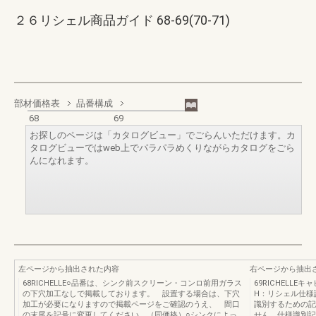
２６リシェル商品ガイド 68-69(70-71)
部材価格表
品番構成
68
69
お探しのページは「カタログビュー」でごらんいただけます。カ
タログビューではweb上でパラパラめくりながらカタログをごら
んになれます。
左ページから抽出された内容
右ページから抽出
68RICHELLE○品番は、シンク前スクリーン・コンロ前用ガラス
69RICHELLEキ
の下穴加工なしで掲載しております。 設置する場合は、下穴
H：リシェル仕様
加工が必要になりますので掲載ページをご確認のうえ、 間口
識別するための記
の末尾を記号に変更してください。（同価格）○シンクによっ
せん。仕様識別記