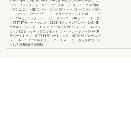
パートカーボン5Rラパートトープ5T色名アンダーモールなしシ
ルバーブラックシャインニッケルグループ3セラミック(対面キ
ッチンユニット用)ラパートシルク5S－－－グレーズグレー5K－
－－バサルトブラック5C－－－カラカッタホワイト5J－－－グ
ループ4セラミックラパートカーボン－2R3R4Rラパートトープ
－2T3T4Tラパートシルク－2S3S4Sグレーズグレー－2K3K4K
バサルトブラック－2C3C4Cカラカッタホワイト－2J3J4Jセラ
ミック(対面キッチンユニット用）ラパートカーボン－6R7R8R
ラパートトープ－6T7T8Tラパートシルク－6S7S8Sグレーズグ
レー－6K7K8Kバサルトブラック－6C7C8Cカラカッタホワイト
－6J7J8J旧価格掲載版