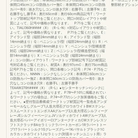
ンロ防熱カバー無Z：本体間口60cmコンロ防熱カバー有D：本
ォールユニットキ
体間口45cmコンロ防熱カバー無C：本体間口45cmコンロ防熱
整部材オプション
カバー有0：抜き穴なしコンロ抜き穴R：右勝手L：左勝手N：左
右勝手なし勝手A：奥行65cmB：奥行60cm商品記号T：ワーク
トップ部材記号P.71をご覧ください。間口○対応レイアウトや材
質によって、記号や価格が異なります。 P.71をご覧くださ
い。TIALI360H####（X）（R･L･N）○対応レイアウトや材質に
よって、記号や価格が異なります。 P.71をご覧ください。E：
アイランド型（端部24mm納まり）K：アイランド型（端部
14mm納まり）Q：ペニンシュラⅠ型（端部24mm納まり）R：ペ
ニンシュラⅠ型（端部14mm納まり）Y：ペニンシュラⅠ型構造壁
対応（端部24mm納まり）Z：ペニンシュラⅠ型構造壁対応（端
部14mm納まり）X：ペニンシュラL型（端部24mm納まり）
J：コンロ側レイアウトT：ワークトップ部材記号下記の材質記
号対応表をご覧ください。材質A：奥行97cmC：奥行75cm商品
記号P.71をご覧ください。間口各種シンク記号：P.74・P.75をご
覧ください。NNNN：シンクなしシンクX：本体間口60cmコン
ロ防熱カバー無Z：本体間口60cmコンロ防熱カバー有0：抜き
穴なしコンロ抜き穴R：右勝手L：左勝手勝手
TEAAW270H####（X）（R･L）●センターキッチン○シンクに
よって、記号や価格が異なります。P.78〜P.101に掲載されてい
るワークトップの場合は、P.74〜P.77のシンク加算価格をご覧く
ださい。●壁付型品番構成ワークトップ材質記号一覧色名アンダ
ーモールなしグループ1人造大理石グロウホワイトBWステンレ
ススムースドットエンボスAAグループ2人造大理石シルフィーグ
レーJEシルフィーベージュJVソルティホワイトAWグループ3人
造大理石ペパーアイボリーCⅠアンタークティカCWステンレスソ
フトスクラッチBAセラミックラパートカーボン1Rラパートトー
プ1Tラパートシルク1Sグレーズグレー1Kバサルトブラック1C
カラカッタホワイト1Jセラミック(対面キッチンユニット用）ラ