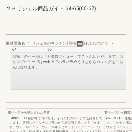
２６リシェル商品ガイド 64-65(66-67)
部材価格表
リシェルのキッチン部材組み合わせについて
64
65
お探しのページは「カタログビュー」でごらんいただけます。カ
タログビューではweb上でパラパラめくりながらカタログをごら
んになれます。
左ページから抽出された内容
右ページから抽出
64RICHELLE各部材については、それぞれのページでご紹介して
65RICHELL
います。選択したキッチンプランから組み替えることもできま
プ。キッチン側は
す。ウォールユニットウォールキャビネットフロアユニットワ
ウトはペニンシュ
ークトップ（壁付Ⅰ型）水栓金具加熱機器（コンロ）シンクフロ
ビング収納タイプ P