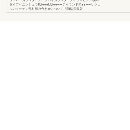
ットローカウンタータイプハイカウンタータイプリビング収納
タイプペニンシュラⅠ型●●●L型●●——アイランド型●●——リシェ
ルのキッチン部材組み合わせについて旧価格掲載版