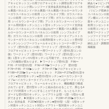
アキャビネットコンロ用フロアキャビネット調理台用フロアキ
納あり●リビング
ャビネットシンク用レンジフード支持金具支持金具エンドパネ
壁対応オープン棚
ル裏面パネルエンドパネル裏面パネル裏面パネルローカウンタ
（リビング収納タ
ーガラスパネルコンロ前用（シンプルタイプ用）ガラスパネル
スパネルコンロ前
コンロ前用（ローカウンタータイプ用）ガラスパネルコンロ前
プン棚エンドパネ
用（ハイカウンタータイプ用）アシストカウンターハイカウン
面キッチンユニッ
タール用対面キッチンユニット型キッチンレンジフード支持金
前用コンセントキ
具エンドパネルエンドパネル油はねガード裏面パネル裏面パネ
ロ前用コンセント
ルローカウンターガラスパネルコンロ前用（シンプルタイプ
格表ワークトップ
用）ガラスパネルコンロ前用（ローカウンタータイアシストカ
ンジフードフロア
ウンターガラスパネルコンロ前用対面キッチンユニット壁付型
ンユニットウォー
キッチンレンジフードウォールキャビネットコーナー用ワーク
納仕上げ・調整部
トップ（壁付L型コンロ側）ワークトップ（壁付L型シンク側）
掲載版
フロアキャビネットコーナー用ワークトップ（壁付L型コンロ
側）ワークトップ（壁付U型）ワークトップ（壁付L型シンク
側）L型キッチンやU型キッチンも可能です。それぞれワークト
ップの種類が変わります。▶ワークトップ壁付L型 P.86〜
P.95・P.101壁付U型 P.96〜P.98▶ワークトップ 壁付Ⅰ型
P.78〜P.85・P.100▶シンク P.74〜P.77▶フロアキャビネット
P.188〜P.230▶ウォールキャビネット P.256〜P.270●壁付L型キ
ッチン●壁付Ⅰ型キッチン●壁付U型キッチン●ローカウンタータ
イプ●ハイカウンタータイプシステムキッチンはワークトップと
フロアキャビネット、ウォールキャビネット、機能機器で構成
されています。壁付型キッチンと組み合わせることで、異なる4
タイプの対面キッチンにすることができます。もっともスタン
ダードな壁付型のキッチン。レイアウトはⅠ型・L型・U型から選
択できます。▶対面キッチンユニット P.238〜P.255▶ガラスパ
ネル･支持金具 P.237■対面キッチン■壁付Ⅰ型・L型・U型キッチ
ン対面キッチンユニット対応レイアウト一覧対面キッチンユニ