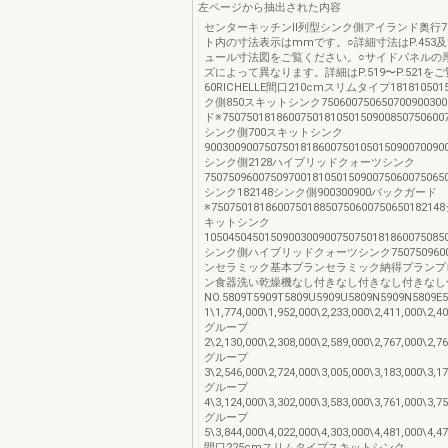
左ページから抽出された内容
センターキッチンⅡ列型シンク側アイランド奥行7
ト内の寸法表示はmmです。○詳細寸法はP.453及び
ュール寸法図をご覧ください。○サイドパネルの
ズによって異なります。詳細はP.519〜P.521を
60RICHELLE間口210cmスリムタイプ1818105015
ク側850スキットシンク7506007506507009003
ド※7507501818600750181050150900850750600
シンク側700スキットシンク
9003009007507501818600750105015090070090
シンク側2128ハイブリッドクォーツシンク
75075096007509700181050150900750600750
シンク182148シンク側900300900バックガード
※750750181860075018850750600750650182
キットシンク
1050450450150900300900750750181860075085
シンク側ハイブリッドクォーツシンク7507509600
ンセラミック基本プランセラミック納得プランプ
ン食器洗い乾燥機なし付きなし付きなし付きなし
NO.5809T5909T5809U5909U5809N5909N580
1\1,774,000\1,952,000\2,233,000\2,411,000\2,4
グループ
2\2,130,000\2,308,000\2,589,000\2,767,000\2,7
グループ
3\2,546,000\2,724,000\3,005,000\3,183,000\3,1
グループ
4\3,124,000\3,302,000\3,583,000\3,761,000\3,7
グループ
5\3,844,000\4,022,000\4,303,000\4,481,000\4,4
間口225cmスリムタイプスキットシンク