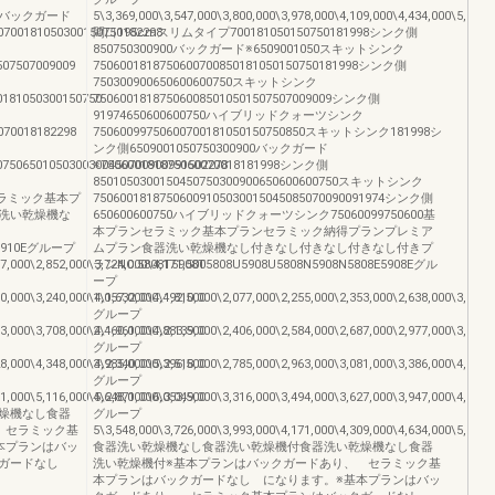
側18バックガード
5\3,369,000\3,547,000\3,800,000\3,978,000\4,109,000\4,434,000\5,051,
0700181050300150750182298
間口195cmスリムタイプ700181050150750181998シンク側
850750300900バックガード※6509001050スキットシンク
507507009009
7506001818750600700850181050150750181998シンク側
750300900650600600750スキットシンク
0181050300150750
750600181875060085010501507507009009シンク側
91974650600600750ハイブリッドクォーツシンク
070018182298
75060099750600700181050150750850スキットシンク181998シ
ンク側6509001050750300900バックガード
07506501050300300450700900991502278
※750600181875060070018181998シンク側
8501050300150450750300900650600600750スキットシンク
ランセラミック基本プ
75060018187506009105030015045085070090091974シンク側
洗い乾燥機な
650600600750ハイブリッドクォーツシンク75060099750600基
本プランセラミック基本プランセラミック納得プランプレミア
0E5910Eグループ
ムプラン食器洗い乾燥機なし付きなし付きなし付きなし付きプ
67,000\2,852,000\3,724,000\4,171,500
ランNO.5808T5908T5808U5908U5808N5908N5808E5908Eグル
ープ
50,000\3,240,000\4,057,000\4,492,500
1\1,632,000\1,810,000\2,077,000\2,255,000\2,353,000\2,638,000\3,508,
グループ
03,000\3,708,000\4,460,000\4,883,500
2\1,961,000\2,139,000\2,406,000\2,584,000\2,687,000\2,977,000\3,800,
グループ
28,000\4,348,000\4,985,000\5,396,500
3\2,340,000\2,518,000\2,785,000\2,963,000\3,081,000\3,386,000\4,152,
グループ
91,000\5,116,000\5,648,000\6,053,500
4\2,871,000\3,049,000\3,316,000\3,494,000\3,627,000\3,947,000\4,614,
燥機なし食器
グループ
 セラミック基
5\3,548,000\3,726,000\3,993,000\4,171,000\4,309,000\4,634,000\5,212,
本プランはバッ
食器洗い乾燥機なし食器洗い乾燥機付食器洗い乾燥機なし食器
クガードなし
洗い乾燥機付※基本プランはバックガードあり、 セラミック基
本プランはバックガードなし になります。※基本プランはバッ