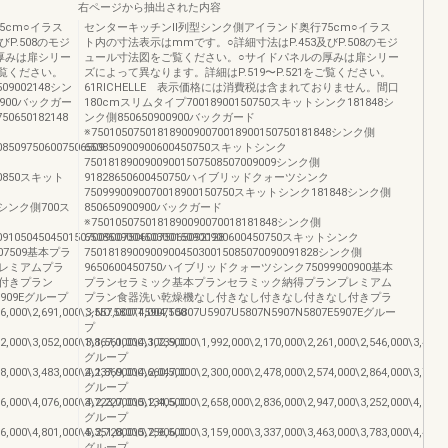
右ページから抽出された内容
5cm○イラス
センターキッチンⅡ列型シンク側アイランド奥行75cm○イラス
P.508のモジ
ト内の寸法表示はmmです。○詳細寸法はP.453及びP.508のモジ
厚みは扉シリー
ュール寸法図をご覧ください。○サイドパネルの厚みは扉シリー
ご覧ください。
ズによって異なります。詳細はP.519〜P.521をご覧ください。
09002148シン
61RICHELLE 表示価格には消費税は含まれておりません。間口
00900バックガー
180cmスリムタイプ70018900150750スキットシンク181848シ
750650182148
ンク側850650900900バックガード
※7501050750181890090070018900150750181848シンク側
085097506007506509
650850900900600450750スキットシンク
75018189009009001507508507009009シンク側
650850スキット
91828650600450750ハイブリッドクォーツシンク
7509990090070018900150750スキットシンク181848シンク側
148シンク側700ス
850650900900バックガード
※7501050750181890090070018181848シンク側
09105045045015070090075060075065092128
650850900450300150900900600450750スキットシンク
7509基本プラ
750181890090090045030015085070090091828シンク側
レミアムプラ
9650600450750ハイブリッドクォーツシンク75099900900基本
付きプラン
プランセラミック基本プランセラミック納得プランプレミアム
9E5909Eグループ
プラン食器洗い乾燥機なし付きなし付きなし付きなし付きプラ
06,000\2,691,000\3,557,000\4,004,500
ンNO.5807T5907T5807U5907U5807N5907N5807E5907Eグルー
プ
62,000\3,052,000\3,867,000\4,302,500
1\1,561,000\1,739,000\1,992,000\2,170,000\2,261,000\2,546,000\3,437,
グループ
78,000\3,483,000\4,237,000\4,660,500
2\1,869,000\2,047,000\2,300,000\2,478,000\2,574,000\2,864,000\3,711,
グループ
56,000\4,076,000\4,723,000\5,134,500
3\2,227,000\2,405,000\2,658,000\2,836,000\2,947,000\3,252,000\4,045,
グループ
76,000\4,801,000\5,351,000\5,756,500
4\2,728,000\2,906,000\3,159,000\3,337,000\3,463,000\3,783,000\4,483,
グループ