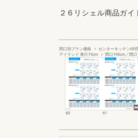
２６リシェル商品ガイド 60
間口別プラン価格
センターキッチンII列
アイランド 奥行75cm
間口195cm／間口1
60
61