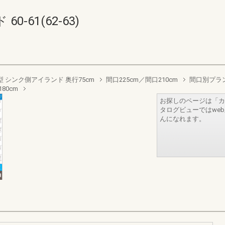
-61(62-63)
型 シンク側アイランド 奥行75cm
間口225cm／間口210cm
間口別プラ
80cm
お探しのページは「カ
タログビューではwe
んになれます。