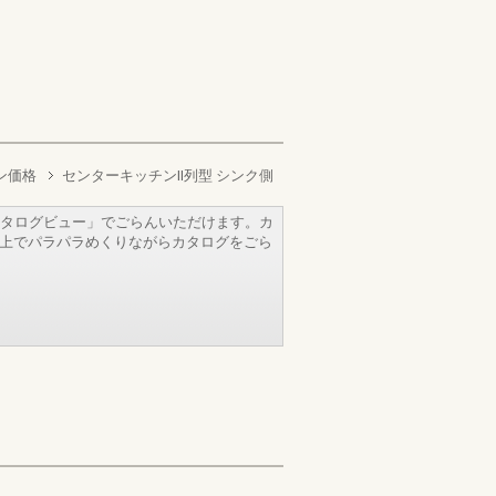
ン価格
センターキッチンII列型 シンク側
タログビュー」でごらんいただけます。カ
b上でパラパラめくりながらカタログをごら