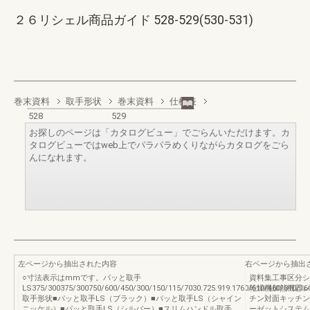
２６リシェル商品ガイド 528-529(530-531)
巻末資料
取手形状
巻末資料
仕様表
528
529
お探しのページは「カタログビュー」でごらんいただけます。カ
タログビューではweb上でパラパラめくりながらカタログをごら
んになれます。
左ページから抽出された内容
右ページから抽出
○寸法表示はmmです。パッと取手
資料集工事区分シ
LS375/300375/300750/600/450/300/150/115/7030.725.919.1760/610/460/310/160
乾燥機加熱機器レ
取手形状■パッと取手LS（ブラック）■パッと取手LS（シャイン
チン対面キッチン
ニッケル）■パッと取手LS（シルバー）■スリムハンドル取手
ーゼットシステム