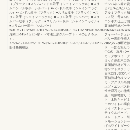
（ブラック）■スリムハンドル取手（シャインニッケル）■スリ
チンパネル巻末資
ムハンドル取手（シルバー）■ハンドル取手（シャインニッケ
△2△/6△3△/
ル）■ハンドル取手（ブラック）■スリム取手（ブラック）■ス
アルミブラック加
リム取手（シャインニッケル）■スリム取手（シルバー）■スリ
レス記 号ＡA名
ムバー取手（ブラック）■スリムバー取手（シャインニッケル）
エンボス仕上げ側
■スリムバー取手（シルバー）
裏面補強材パーテ
WXUMVTZSYNBCAHID750/600/450/300/150/115/70/50375/300/225375/300/225761.6
BWAWJVJEC
扉間口-615<18/20>扉＜＞寸法は扉グループ３・４のときを示
フィーベージュシ
す。
ボリー表面仕様人
775/625/475/325/188750/600/450/300/150375/300375/300293/218293/2181.51.
ウンター表面近似
旧価格掲載版
ド 一部合板セラ
〇C名 称ラパー
カッタホワイトグ
ミック側面木口D
裏面補強材ガラ
称ソフトスクラッ
面木口SUS30
面補強材合板シン
カ・アクリル系樹
上げ・エンボス仕
造大理石その他裏
底：制振材貼り（
ト 木製キャビネ
ーホワイトの場合
ライドストッカー
ティクルボード、
スレートグレー引
トモーションレー
げホワイトダーク