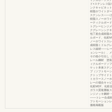
ィクルボードスノ
ド+ステンレス貼
ンクキャビネット
樹脂ホワイトダー
ステンレス───
樹脂スノーホワイ
ーティクルボード
トグレーヒンジメ
クグレーシンクキ
包丁差合成樹脂ホ
ルボード、化粧M
ノーホワイトスレ
成樹脂ミドルグレ
レス線材───レ
ョンレール）、メ
その他小引出し（
レール鋼材 塗装
ィクルボードソフ
ケット本体ステン
プ（ソフトモーシ
クトップサイドト
トカラースノーホ
レーの場合キャビ
化粧MDF、化粧
ガラス質複層板ス
ンジメッキ鋼材･
───トレー合成
フトモーションレー
価格掲載版