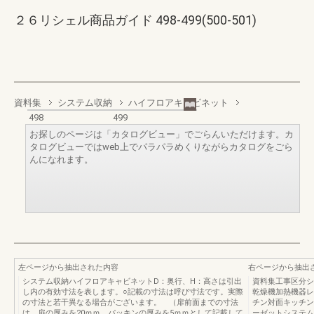
２６リシェル商品ガイド 498-499(500-501)
資料集
システム収納
ハイフロアキャビネット
498
499
お探しのページは「カタログビュー」でごらんいただけます。カ
タログビューではweb上でパラパラめくりながらカタログをごら
んになれます。
左ページから抽出された内容
右ページから抽出
システム収納ハイフロアキャビネットD：奥行、H：高さは引出
資料集工事区分シ
し内の有効寸法を表します。○記載の寸法は呼び寸法です。実際
乾燥機加熱機器レ
の寸法と若干異なる場合がございます。 （扉前面までの寸法
チン対面キッチン
は、扉の厚みを20ｍｍ、パッキンの厚みを5ｍｍとして記載して
ーゼットシステム