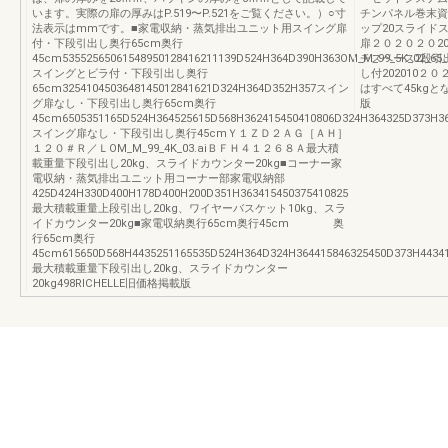
います。実際の扉の厚みはP.519〜P.521をご覧ください。）○寸
チンパネル巻末資
法表示はmmです。■家電収納・蒸気排出ユニット用スイング扉
ップ20スライド
付・下段引出し奥行65cm奥行
扉２０２０２０20
45cm53552565061548950128416211139D524H364D390H363OM_M_99_5K_02_65_2
チスペース2段引
スイングとビラ付・下段引出し奥行
し付202010
65cm3254104503648145012841621D324H364D352H357スイン
はすべて45kgとな
グ扉なし・下段引出し奥行65cm奥行
版
45cm6505351165D524H364525615D568H362415450410806D324H364325D373H3
スイング扉なし・下段引出し奥行45cmＹ１ＺＤ２ＡＧ［ＡＨ］
１２０＃Ｒ／ＬOM_M_99_4K_03.aiＢＦＨ４１２６８Ａ最大積
載重量下段引出し20kg、スライドカウンター20kg■コーナー家
電収納・蒸気排出ユニット用コーナー部家電収納部
425D424H330D400H178D400H200D351H363415450375410825
最大積載重量上段引出し20kg、ワイヤーバスケット10kg、スラ
イドカウンター20kg■家電収納奥行65cm奥行45cm 奥
行65cm奥行
45cm615650D568H4435251165535D524H364D324H364415846325450D373H4434
最大積載重量下段引出し20kg、スライドカウンター
20kg498RICHELLE旧価格掲載版