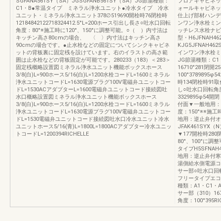
SGFANA561SY（SA）JGSGFANB561SY（SA）JG節湯種類：
フロアキャビネッ
C1・B●常温タイプ ミネラル浄水ユニット●冷水タイプ 冷水
ォールキャビネッ
ユニット・ミネラル浄水ユニット378∅519690開栓時76閉栓時
仕上げ部材ハンデ
12184842122718324412.5°L=200ホース引出し長さ○吐水口回転
ンワン浄水栓ミンタ
角度：80°※施工時に120°、150°に調整可能。○（ ）内寸法は
ッチレス水栓ナビ
キッチン高さ80cmの場合、 〈 〉内寸法はキッチン高さ
型・H6JFNAH46
90cmの場合です。●止水栓などの固定についてシンクキャビネ
KJG5JFNAH4
ットの背板裏に固定桟を設けています。右のイラストの高さ範
インワン浄水栓ミン
囲は止水栓などの背板固定が可能です。280233（183）＜283＞
JG節湯種類：C1・
固定桟概略設置図ミネラル浄水ユニット機能ボックスホース
16710°281閉
3/8(白)L=900ホース5/16(白)L=1200水栓コードL=1600ミネラル
100°3789895φ5
浄水ユニットコードL=1630電源プラグ100V電磁弁ユニットコー
時134閉栓時9
ドL=1530ACアダプターL=1600電磁弁ユニットコード接続図吐
し○吐水口回転角度
水口概略設置図ミネラル浄水ユニット機能ボックスホース
3329895φ54開閉
3/8(白)L=900ホース5/16(白)L=1200水栓コードL=1600ミネラル
付面▼一般地用：
浄水ユニットコードL=1630電源プラグ100V電磁弁ユニットコー
度：150°※※施
ドL=1530電磁弁ユニットコード接続図吐水口冷水ユニット冷水
地用：逆止弁付オ
ユニットホース5/16(青)L=1800L=1800ACアダプター冷水ユニッ
JFAK461SY
トコードL=1200394RICHELLE
▼177開栓時280
80°、100°
タイプH5SFNAH
地用：逆止弁付寒冷
湯側給水側電源コ
サー部○吐水口回
フリータイプエコセ
種類：A1・C1
サー部（310）1
角度：100°395RI