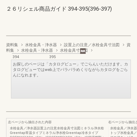
２６リシェル商品ガイド 394-395(396-397)
資料集
水栓金具・浄水器
設置上の注意／水栓金具寸法図
資
料集
水栓金具・浄水器
水栓金具寸法図
394
395
お探しのページは「カタログビュー」でごらんいただけます。カ
タログビューではweb上でパラパラめくりながらカタログをごら
んになれます。
左ページから抽出された内容
右ページから抽出
水栓金具／浄水器設置上の注意水栓金具寸法図ミネラル浄水栓
水栓金具／浄水器
Greentap常温タイプミネラル浄水栓Greentap冷水タイプ
トップ水栓金具／