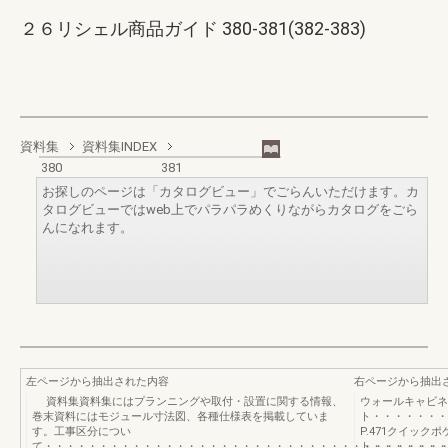
２６リシェル商品ガイド 380-381(382-383)
資料集
資料集INDEX
380
381
お探しのページは「カタログビュー」でごらんいただけます。カ
タログビューではweb上でパラパラめくりながらカタログをごら
んになれます。
左ページから抽出された内容
右ページから抽出
資料集資料集にはプランニングや取付・設置に関する情報、
ウォールキャビネ
巻末資料にはモジュール寸法図、各種仕様表を掲載していま
ト・・・・・・・
す。工事区分につい
P.471クイックポ
て・・・・・・・・・・・・・・・・・・・・・・・・・・・・・・・・・・・・
ト・・・・・・・