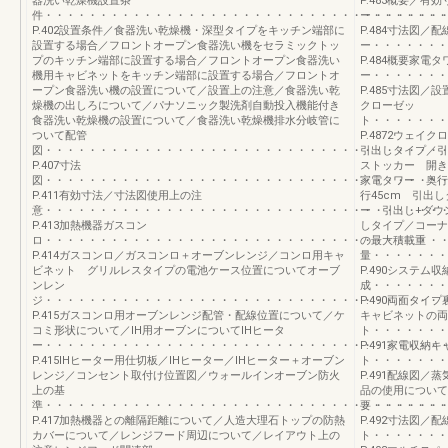
器洗い乾燥機設置条
P.483概要／
件・・・・・・・・・・・・・・・・・・・・・・・・・・・・・・・・・・・・
ー・・・・・・・
P.402設置条件／食器洗い乾燥機・深型タイプをキッチン端部に
P.484寸法図
設置する場合／フロントオープン食器洗い機をセラミックトッ
ー・・・・・・・
プのキッチン端部に設置する場合／フロントオープン食器洗い
P.484概要家電タ
機用キャビネットをキッチン端部に設置する場合／フロントオ
ー・・・・・・・
ープン食器洗い機の設置について／設置上の注意／食器洗い乾
P.485寸法図
燥機の出しろについて／パナソニック製洗剤自動投入機能付き
クローゼッ
食器洗い乾燥機の設置について／食器洗い乾燥機排水分岐管に
ト・・・・・・・
ついて配管
P.4872ウェ
図・・・・・・・・・・・・・・・・・・・・・・・・・・・・・・・・・・・・
引出しタイプ／引
P.407寸法
ストッカー 開き
図・・・・・・・・・・・・・・・・・・・・・・・・・・・・・・・・・・・・
家電タワー 奥行
P.411有効寸法／寸法図使用上の注
行45cm 引出
意・・・・・・・・・・・・・・・・・・・・・・・・・・・・・・・・・・・・
ー 引出し+ダウ
P.413加熱機器ガスコン
しタイプ／コーナ
ロ・・・・・・・・・・・・・・・・・・・・・・・・・・・・・・・・・・・・
の最大積載重
P.414ガスコンロ／ガスコンロ＋オーブンレンジ／コンロ用キャ
量・・・・・・・
ビネット グリルレスタイプの電池ケース位置についてオーブ
P.490システム
ンレン
成・・・・・・・
ジ・・・・・・・・・・・・・・・・・・・・・・・・・・・・・・・・・・・・
P.490両面タ
P.415ガスコンロ用オーブンレンジ配管・配線位置について／ケ
キャビネットの両
コミ形状について／IH用オーブンについてIHヒータ
ト・・・・・・・
ー・・・・・・・・・・・・・・・・・・・・・・・・・・・・・・・・・・・・
P.491家電収納
P.415ⅠHヒーター用仕切板／ⅠHヒーター／ⅠHヒーター＋オーブン
ト・・・・・・・
レンジ／コンセント取付け位置図／ウォールインオーブン防火
P.491配線図
上の基
品の使用について
準・・・・・・・・・・・・・・・・・・・・・・・・・・・・・・・・・・・・
要・・・・・・・
P.417加熱機器との離隔距離について／人造大理石トップの防熱
P.492寸法図
カバーについて／レンジフード周辺について／レイアウト上の
ト・・・・・・・