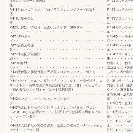
注意レンジフード関連部
P.493マルチス
品・・・・・・・・・・・・・・・・・・・・・・・・・・・・・・・・・・・・
プ・・・・・・・
P.418シロッコファン／プロペラファンレンジフードの梁対
P.493マルチス
応・・・・・・・・・・・・・・・・・・・・・・・・・・・・・・・・・・・・
し）・・・・・・
P.419天吊型の設
P.493ブロック
置・・・・・・・・・・・・・・・・・・・・・・・・・・・・・・・・・・・・
法・・・・・・・
P.420天井部への取付・設置CLSタイプ SKRタイ
P.494ダウンウォ
プ・・・・・・・・・・・・・・・・・・・・・・・・・・・・・・・・・・・・
ル・・・・・・・
P.427GSRタイ
P.494ウォール
プ・・・・・・・・・・・・・・・・・・・・・・・・・・・・・・・・・・・・
戸・・・・・・・
P.427設置上の注
P.494エンドパネ
意・・・・・・・・・・・・・・・・・・・・・・・・・・・・・・・・・・・・
ル・・・・・・・
P.427寸法図／風量詳
P.494フロア
細・・・・・・・・・・・・・・・・・・・・・・・・・・・・・・・・・・・・
用）・・・・・・
P.428高さ対
段引出し／1段引
応・・・・・・・・・・・・・・・・・・・・・・・・・・・・・・・・・・・・
出ユニット／家電
P.438壁付型／横壁付型／天吊型フロアキャビネット引出し
スペース2段引出
部・・・・・・・・・・・・・・・・・・・・・・・・・・・・・・・・・・・・
ト・・・・・・・
P.441パッとシェルフの有効寸法／ブロックトレー有効寸法／ス
P.496スライ
マートトレー有効寸法／内装品別有効寸法／間口・キャビネッ
内引出し付 開き
ト別内装品シンク用キャビネット鴨居脱着対
タイプ／家電収納
応・・・・・・・・・・・・・・・・・・・・・・・・・・・・・
家電収納・蒸気排
P.442シンク用キャビネットオープンタイ
量・・・・・・
プ・・・・・・・・・・・・・・・・・・・・・・・・・・・・
P.499取付・仕
P.443購入にあたってのご注意／オプション品ダストワゴン
応・・・・・・・
（WDP045）の設置について／設置上の注意調理台用キャビネ
P.500天井フィ
ットオープンタイ
置・・・・・・・
プ・・・・・・・・・・・・・・・・・・・・・・・・・・・・
P.501エンドパ
P.443購入にあたってのご注意／設置上の注意コーナー用キャビ
工・・・・・・・
ネットレイアウト制
P.501エンド