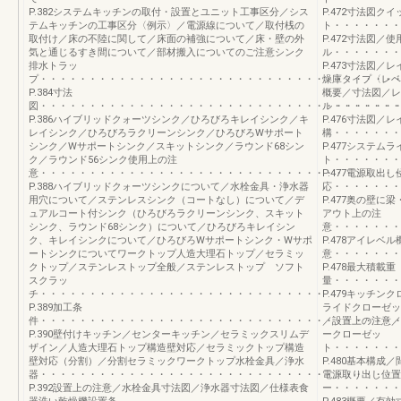
P.382システムキッチンの取付・設置とユニット工事区分／シス
P.472寸法図ク
テムキッチンの工事区分〈例示〉／電源線について／取付桟の
ト・・・・・・・
取付け／床の不陸に関して／床面の補強について／床・壁の外
P.472寸法図
気と通じるすき間について／部材搬入についてのご注意シンク
ル・・・・・・・
排水トラッ
P.473寸法図
プ・・・・・・・・・・・・・・・・・・・・・・・・・・・・・・・・・・・・
燥庫タイプ〈レベ
P.384寸法
概要／寸法図／レ
図・・・・・・・・・・・・・・・・・・・・・・・・・・・・・・・・・・・・
ル・・・・・・・
P.386ハイブリッドクォーツシンク／ひろびろキレイシンク／キ
P.476寸法図
レイシンク／ひろびろラクリーンシンク／ひろびろWサポート
構・・・・・・・
シンク／Wサポートシンク／スキットシンク／ラウンド68シン
P.477システムラ
ク／ラウンド56シンク使用上の注
ト・・・・・・
意・・・・・・・・・・・・・・・・・・・・・・・・・・・・・・・・・・・・
P.477電源取
P.388ハイブリッドクォーツシンクについて／水栓金具・浄水器
応・・・・・・・
用穴について／ステンレスシンク（コートなし）について／デ
P.477奥の壁
ュアルコート付シンク（ひろびろラクリーンシンク、スキット
アウト上の注
シンク、ラウンド68シンク）について／ひろびろキレイシン
意・・・・・・・
ク、キレイシンクについて／ひろびろWサポートシンク・Wサポ
P.478アイレベ
ートシンクについてワークトップ人造大理石トップ／セラミッ
意・・・・・・・
クトップ／ステンレストップ全般／ステンレストップ ソフト
P.478最大積載重
スクラッ
量・・・・・・
チ・・・・・・・・・・・・・・・・・・・・・・・・・・・・・
P.479キッチ
P.389加工条
ライドクローゼッ
件・・・・・・・・・・・・・・・・・・・・・・・・・・・・・・・・・・・・
／設置上の注意／
P.390壁付けキッチン／センターキッチン／セラミックスリムデ
ークローゼッ
ザイン／人造大理石トップ構造壁対応／セラミックトップ構造
ト・・・・・・・
壁対応（分割）／分割セラミックワークトップ水栓金具／浄水
P.480基本構
器・・・・・・・・・・・・・・・・・・・・・・・・・・・・・・・・・・・・
電源取り出し位置
P.392設置上の注意／水栓金具寸法図／浄水器寸法図／仕様表食
ー・・・・・・・