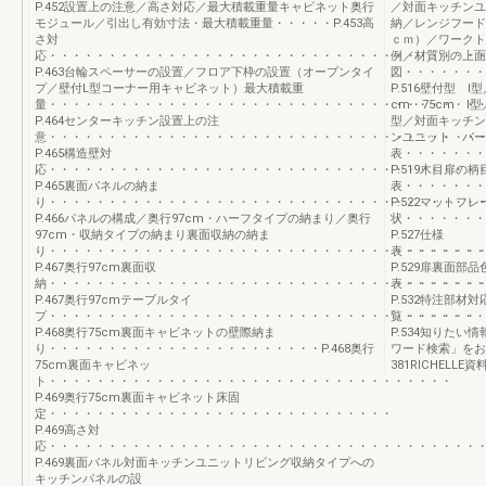
P.452設置上の注意／高さ対応／最大積載重量キャビネット奥行
／対面キッチンユ
モジュール／引出し有効寸法・最大積載重量・・・・・P.453高
納／レンジフードモ
さ対
ｃｍ）／ワークト
応・・・・・・・・・・・・・・・・・・・・・・・・・・・・・・・・・・・・
例／材質別の上面
P.463台輪スペーサーの設置／フロア下枠の設置（オープンタイ
図・・・・・・・
プ／壁付L型コーナー用キャビネット）最大積載重
P.516壁付型 
量・・・・・・・・・・・・・・・・・・・・・・・・・・・・・・・・・・・・
cm・75cm Ⅰ
P.464センターキッチン設置上の注
型／対面キッチン
意・・・・・・・・・・・・・・・・・・・・・・・・・・・・・・・・・・・・
ンユニット パー
P.465構造壁対
表・・・・・・・
応・・・・・・・・・・・・・・・・・・・・・・・・・・・・・・・・・・・・
P.519木目扉
P.465裏面パネルの納ま
表・・・・・・
り・・・・・・・・・・・・・・・・・・・・・・・・・・・・・・・・・・・・
P.522マットフ
P.466パネルの構成／奥行97cm・ハーフタイプの納まり／奥行
状・・・・・・・
97cm・収納タイプの納まり裏面収納の納ま
P.527仕様
り・・・・・・・・・・・・・・・・・・・・・・・・・・・・・・・・・・・・
表・・・・・・・
P.467奥行97cm裏面収
P.529扉裏面部
納・・・・・・・・・・・・・・・・・・・・・・・・・・・・・・・・・・・・
表・・・・・・・
P.467奥行97cmテーブルタイ
P.532特注部材
プ・・・・・・・・・・・・・・・・・・・・・・・・・・・・・・・・・・・・
覧・・・・・・・
P.468奥行75cm裏面キャビネットの壁際納ま
P.534知りた
り・・・・・・・・・・・・・・・・・・・・・・・P.468奥行
ワード検索」をお
75cm裏面キャビネッ
381RICHELL
ト・・・・・・・・・・・・・・・・・・・・・・・・・・・・・・・・・・
P.469奥行75cm裏面キャビネット床固
定・・・・・・・・・・・・・・・・・・・・・・・・・・・・・
P.469高さ対
応・・・・・・・・・・・・・・・・・・・・・・・・・・・・・・・・・・・・
P.469裏面パネル対面キッチンユニットリビング収納タイプへの
キッチンパネルの設