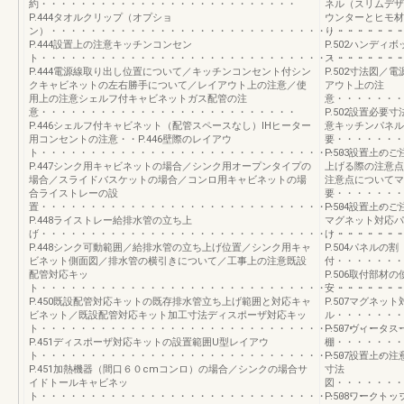
約・・・・・・・・・・・・・・・・・・・・・・・・・・
ネル（スリムデザ
P.444タオルクリップ（オプショ
ウンターとヒモ材
ン）・・・・・・・・・・・・・・・・・・・・・・・・・・・・・・・・・・・
り・・・・・・・
P.444設置上の注意キッチンコンセン
P.502ハンディ
ト・・・・・・・・・・・・・・・・・・・・・・・・・・・・・・・・・・・・
ス・・・・・・・
P.444電源線取り出し位置について／キッチンコンセント付シン
P.502寸法図
クキャビネットの左右勝手について／レイアウト上の注意／使
アウト上の注
用上の注意シェルフ付キャビネットガス配管の注
意・・・・・・・
意・・・・・・・・・・・・・・・・・・・・・・・・・・
P.502設置必
P.446シェルフ付キャビネット（配管スペースなし）IHヒーター
意キッチンパネル
用コンセントの注意・・P.446壁際のレイアウ
要・・・・・・・
ト・・・・・・・・・・・・・・・・・・・・・・・・・・・・・・・・・・・・
P.503設置上
P.447シンク用キャビネットの場合／シンク用オープンタイプの
上げる際の注意点
場合／スライドバスケットの場合／コンロ用キャビネットの場
注意点についてマ
合ライストレーの設
要・・・・・・・
置・・・・・・・・・・・・・・・・・・・・・・・・・・・・・・・・・・・・
P.504設置上
P.448ライストレー給排水管の立ち上
マグネット対応パ
げ・・・・・・・・・・・・・・・・・・・・・・・・・・・・・・・・・・・・
け・・・・・・・
P.448シンク可動範囲／給排水管の立ち上げ位置／シンク用キャ
P.504パネルの割
ビネット側面図／排水管の横引きについて／工事上の注意既設
付・・・・・・・
配管対応キッ
P.506取付部材
ト・・・・・・・・・・・・・・・・・・・・・・・・・・・・・・・・・・・・
安・・・・・・・
P.450既設配管対応キットの既存排水管立ち上げ範囲と対応キャ
P.507マグネッ
ビネット／既設配管対応キット加工寸法ディスポーザ対応キッ
ル・・・・・・・
ト・・・・・・・・・・・・・・・・・・・・・・・・・・・・・・・・・・・・
P.507ヴィータス
P.451ディスポーザ対応キットの設置範囲U型レイアウ
棚・・・・・・・
ト・・・・・・・・・・・・・・・・・・・・・・・・・・・・・・・・・・・・
P.507設置上
P.451加熱機器（間口６０cmコンロ）の場合／シンクの場合サ
寸法
イドトールキャビネッ
図・・・・・・・
ト・・・・・・・・・・・・・・・・・・・・・・・・・・・・・・・・・・・・
P.508ワークト