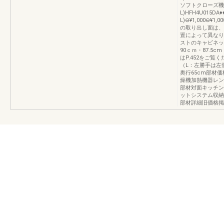
ソフトクローズ機構な
L)HFH4U015DA♦
L)⊖¥1,000⊖
の取り出し面は、
置によって異なり
ストのキャビネ
90ｃｍ・87.5
はP.452をご
（L：左勝手は左
奥行65cm部材
燥機加熱機器レン
部材対面キッチン
ットシステム収納
部材詳細旧価格掲