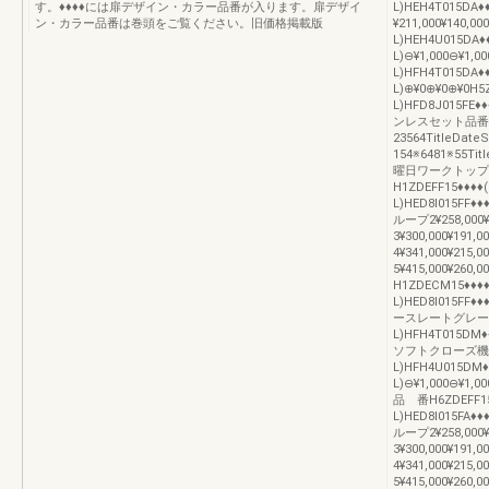
す。♦♦♦♦には扉デザイン・カラー品番が入ります。扉デザイ
L)HEH4T015DA♦
ン・カラー品番は巻頭をご覧ください。旧価格掲載版
¥211,000¥140,00
L)HEH4U015DA♦
L)⊖¥1,000⊖¥1,0
L)HFH4T015DA♦
L)⊕¥0⊕¥0⊕¥0H5
L)HFD8J015FE
ンレスセット品番
23564TitleDa
154※6481※55Ti
曜日ワークトップ
H1ZDEFF15♦♦♦♦
L)HED8I015FF♦♦
ループ2¥258,000¥
3¥300,000¥191,
4¥341,000¥215,
5¥415,000¥2
H1ZDECM15♦♦♦
L)HED8I015FF
ースレートグレー加算
L)HFH4T015DM♦
ソフトクローズ機構な
L)HFH4U015DM♦
L)⊖¥1,000⊖¥
品 番H6ZDEFF15
L)HED8I015FA♦♦
ループ2¥258,000¥
3¥300,000¥191,
4¥341,000¥215,
5¥415,000¥2