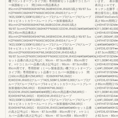
機フロントオープンタイプ用）専用部材セット品番ケコミカバ
います。 表示価
ー保護板セット 間口60cm用品番高さ
表示はｃｍです。
85cmHZPNWRB060HKPML060BWDDWJR60S3高さ90/87.5㎝
キッチン左勝手（
HZPNWRC060HKPPN060CWDDWJR60S3グループ
燃仕様引出し底板
1¥25,500¥15,500¥10,000グループ2グループ3グループ4グループ
23564TitleDa
5キャビネットカラースレートグレー加算価格高さ
高さ90cm用間口15
85cmHZPNXRB060HKPML060BGDDWJR60S3高さ
L)HEH4T015DM♦
90/87.5cmHZPNXRC060HKPPN060CGDDWJR60S3⊕¥0⊕¥0⊕¥0
¥211,000¥140,00
間口45cm用品番高さ
L)HEH4U015DM♦
85cmHZPNWRB045HKPML045BWDDWJR45S4高さ90/87.5㎝
L)⊖¥1,000⊖¥1,0
HZPNWRC045HKPPN045CWDDWJR45S4グループ
L)HFH4T015DM♦
1¥23,500¥13,500¥10,000グループ2グループ3グループ4グループ
L)⊕¥0⊕¥0⊕¥0H1
5キャビネットカラースレートグレー加算価格高さ
L)HFD8J015FF
85cmHZPNXRB045HKPML045BGDDWJR45S4高さ
さ87.5cm用間口15
90/87.5cmHZPNXRC045HKPPN045CGDDWJR45S4⊕¥0⊕¥0⊕¥0○
L)HEH4T015DM♦
セット品番の高さ記号はC：90cm・87.5cm用B：85cm用で
¥211,000¥140,00
す。○ケコミカバー品番の高さ記号はC：90cm・87.5cm用B：
L)HEH4U015DM♦
85cm用です。専用部材（ミーレ製食器洗い機フロントオープン
L)⊖¥1,000⊖¥1,0
タイプ用）専用部材セット品番ケコミカバー保護板セット 間
L)HFH4T015DM♦
口60cm用品番HZMLWR(C・B)060HKPML060(C・
L)⊕¥0⊕¥0⊕¥0H6
B)WDDWJR60S2グループ1¥25,500¥15,500¥10,000グループ2グ
L)HFD8J015FA
ループ3グループ4グループ5キャビネットカラースレートグレー
さ85cm用間口15c
加算価格HZMLXR(C・B)060HKPML060(C・
L)HEH4T015DA♦
B)GDDWJR60S2⊕¥0⊕¥0⊕¥0間口45cm用品番HZMLWR(C・
¥211,000¥140,00
B)045HKPML045(C・B)WDDWJR45S2グループ
L)HEH4U015DA♦
1¥23,500¥13,500¥10,000グループ2グループ3グループ4グループ
L)⊖¥1,000⊖¥1,0
5キャビネットカラースレートグレー加算価格HZMLXR(C・
L)HFH4T015DA♦
B)045HKPML045(C・B)GDDWJR45S2⊕¥0⊕¥0⊕¥0○セット品番
L)⊕¥0⊕¥0⊕¥0H3
の高さ記号はC：90cm・87.5cm用B：85cm用です。○ケコミ
L)HFD8J015FA
カバー品番の高さ記号はC：90cm・87.5cm用B：85cm用で
さ82.5cm・80c