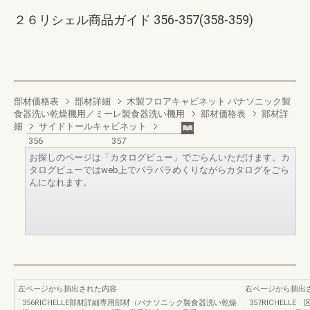
２６リシェル商品ガイド 356-357(358-359)
部材価格表
部材詳細
木製フロアキャビネット パナソニック製
食器洗い乾燥機用／ミーレ製食器洗い機用
部材価格表
部材詳
細
サイドトールキャビネット
356
357
お探しのページは「カタログビュー」でごらんいただけます。カ
タログビューではweb上でパラパラめくりながらカタログをごら
んになれます。
左ページから抽出された内容
右ページから抽出
356RICHELLE部材詳細専用部材（パナソニック製食器洗い乾燥
357RICHEL