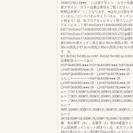
340RICHELLE♦♦♦/：には扉デザイン・カラー
扉デザイン・カラー品番は巻頭をご覧ください。
部材は末尾が「/」となります。➡は仕上げ面を
ドパネル／エンドパネルサイドパネル キッチン
ト納まり）品 名フロアキャビネット用スリムデ
アキャビネット用TitleDateY1A065X095D201
KIDTitleDateY1A065X095D2010年8月27日金曜
KIDTitleDateY1A065X095D2010年8月27日金曜
KIDTitleDateY1A065X095D2010年8月27日金
奥行65cm用キッチン高さ高さ90cm用高さ85・8
90cm用高さ87.5cm用高さ85cm用高さ82.5cm
寸 法
W1.8×D63.9×H85.6cmW1.8×D63.9×H80.6cmW0
品番配管スペースあり
HSP064X085U♦♦♦/HSP064X080U♦♦♦/HXP064X
L)HXP064X85V♦♦♦/(R・L)HXP064X83V♦♦♦/(R・
L)HXP064X80V♦♦♦/(R・L)HXP064X78V♦♦♦/
スなしーーーーーーHXP064X88U♦♦♦/(R・
L)HXP064X85U♦♦♦/(R・L)HXP064X83U♦♦♦/(R
L)HXP064X80U♦♦♦/(R・L)HXP064X78U♦♦♦
ループ1¥19,000¥19,000¥39,000¥39,000¥39,000¥3
ループ2¥31,000¥31,000¥51,000¥51,000¥51,000¥5
ループ3¥43,000¥43,000¥63,000¥63,000¥63,000¥6
ループ
4¥81,000¥81,000¥101,000¥101,000¥101,000¥101
ループ
5¥158,000¥158,000¥178,000¥178,000¥178,000¥17
備 考右勝手（R）、左勝手（L）有約4週届サイ
テム収納用（インセット納まり）品 名カウンタ
45cm系)カウンター用(奥行65cm系)ハイカウン