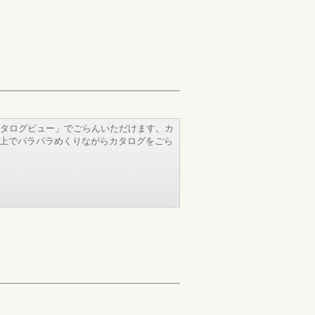
タログビュー」でごらんいただけます。カ
b上でパラパラめくりながらカタログをごら