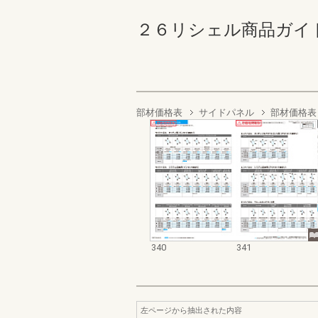
２６リシェル商品ガイド 340
部材価格表
サイドパネル
部材価格表
340
341
左ページから抽出された内容