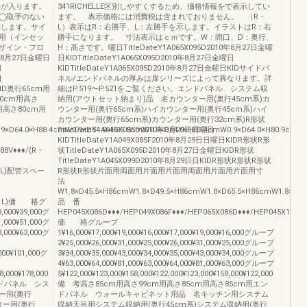
品番が入ります。
341RICHELLE区別しやすくするため、価格情報をで表示してい
◯取手のない
ます。 表示価格には消費税は含まれておりません。 （R・
示します。サイ
L）表示はR：右勝手、L：左勝手を示します。イラストはR：右
用（インセッ
勝手になります。 寸法表示はｃｍです。W：間口、D：奥行、
ザイン・フロ
H：高さです。曜日TitleDateY1A065X095D2010年8月27日金曜
0年8月27日金曜日
日KIDTitleDateY1A065X095D2010年8月27日金曜日
日
KIDTitleDateY1A065X095D2010年8月27日金曜日KIDサイドパ
日
ネル/エンドパネルの厚みは扉シリーズによって異なります。詳
曜KID奥行65cm用
細はP.519〜P.521をご覧ください。エンドパネル システム収
0cm用高さ
納用(アウトセット納まり)品 名カウンター用(奥行45cm系)カ
用高さ80cm用
ウンター用(奥行65cm系)ハイカウンター用(奥行45cm系)ハイ
カウンター用(奥行65cm系)カウンター用(奥行32cm系)R形状
.9×D64.0×H88.4cmW0.9×D64.0×H85.9cmW0.9×D64.0×H83.4cmW0.9×D64.0×H80.9cmW0
TitleDateY1A045X085D2010年8月29日日曜日
KIDTitleDateY1A049X085F2010年8月29日日曜日KIDR形状R形
88V♦♦♦/(R・
状TitleDateY1A065X095D2010年8月27日金曜日KIDR形状
TitleDateY1A045X099D2010年8月29日日KIDR形状R形状R形状
(R・L)配管スペー
R形状R形状片面用両面用片面用片面用両面用片面用片面用寸
法
・
W1.8×D45.5×H86cmW1.8×D49.5×H86cmW1.8×D65.5×H86cmW1.8×D45
/(R・L)価 格グ
品 番
9,000¥39,000グ
HEP045X086D♦♦♦/HEP049X086F♦♦♦/HEP065X086D♦♦♦/HEP045X100D♦
1,000¥51,000グ
価 格グループ
3,000¥63,000グ
1¥16,000¥17,000¥19,000¥16,000¥17,000¥19,000¥16,000グループ
2¥25,000¥26,000¥31,000¥25,000¥26,000¥31,000¥25,000グループ
,000¥101,000グ
3¥34,000¥35,000¥43,000¥34,000¥35,000¥43,000¥34,000グループ
4¥63,000¥64,000¥81,000¥63,000¥64,000¥81,000¥63,000グループ
8,000¥178,000
5¥122,000¥123,000¥158,000¥122,000¥123,000¥158,000¥122,000
ドパネル シス
備 考高さ85cm用高さ99cm用高さ85cm用高さ85cm用エン
ー用(奥行
ドパネル ウォールキャビネット用品 名キッチン用システム
ター用(奥行
収納天吊用システム収納用(奥行45cm系)システム収納用(奥行