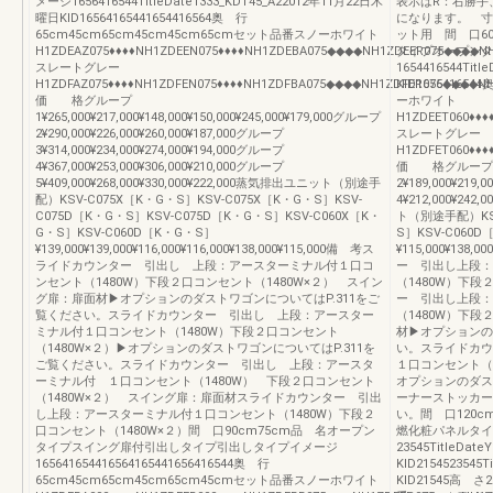
メージ1656416544TitleDate1333_KDT45_A22012年11月22日木
表示はR：右勝手
曜日KID16564165441654416564奥 行
になります。 寸
65cm45cm65cm45cm45cm65cmセット品番スノーホワイト
ット用 間 口6
H1ZDEAZ075♦♦♦♦NH1ZDEEN075♦♦♦♦NH1ZDEBA075◆◆◆◆NH1ZDEER075◆◆◆◆NH
タイプオープンタ
スレートグレー
1654416544Tit
H1ZDFAZ075♦♦♦♦NH1ZDFEN075♦♦♦♦NH1ZDFBA075◆◆◆◆NH1ZDFER075◆◆◆◆NH
KID16564165
価 格グループ
ーホワイト
1¥265,000¥217,000¥148,000¥150,000¥245,000¥179,000グループ
H1ZDEET060♦♦♦
2¥290,000¥226,000¥260,000¥187,000グループ
スレートグレー
3¥314,000¥234,000¥274,000¥194,000グループ
H1ZDFET060♦♦♦
4¥367,000¥253,000¥306,000¥210,000グループ
価 格グループ1¥181
5¥409,000¥268,000¥330,000¥222,000蒸気排出ユニット（別途手
2¥189,000¥219
配）KSV-C075X［K・G・S］KSV-C075X［K・G・S］KSV-
4¥212,000¥24
C075D［K・G・S］KSV-C075D［K・G・S］KSV-C060X［K・
ト（別途手配）KSV
G・S］KSV-C060D［K・G・S］
S］KSV-C060D
¥139,000¥139,000¥116,000¥116,000¥138,000¥115,000備 考ス
¥115,000¥138
ライドカウンター 引出し 上段：アースターミナル付１口コ
ー 引出し上段：
ンセント（1480W）下段２口コンセント（1480W×２） スイン
（1480W）下段
グ扉：扉面材▶オプションのダストワゴンについてはP.311をご
ー 引出し上段：
覧ください。スライドカウンター 引出し 上段：アースター
（1480W）下段
ミナル付１口コンセント（1480W）下段２口コンセント
材▶オプションの
（1480W×２）▶オプションのダストワゴンについてはP.311を
い。スライドカウ
ご覧ください。スライドカウンター 引出し 上段：アースタ
１口コンセント（1
ーミナル付 １口コンセント（1480W） 下段２口コンセント
オプションのダス
（1480W×２） スイング扉：扉面材スライドカウンター 引出
ーナーストッカー
し上段：アースターミナル付１口コンセント（1480W）下段２
い。間 口120
口コンセント（1480W×２）間 口90cm75cm品 名オープン
燃化粧パネルタイ
タイプスイング扉付引出しタイプ引出しタイプイメージ
23545TitleDa
165641654416564165441656416544奥 行
KID2154523545
65cm45cm65cm45cm65cm45cmセット品番スノーホワイト
KID21545高 