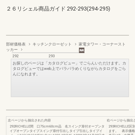
２６リシェル商品ガイド 292-293(294-295)
部材価格表
キッチンクローゼット
家電タワー・コーナースト
ッカー
292
293
お探しのページは「カタログビュー」でごらんいただけます。カ
タログビューではweb上でパラパラめくりながらカタログをごら
んになれます。
左ページから抽出された内容
右ページから抽出
292RICHELLE間 口75cm60cm品 名スイング扉付オープンタ
293RICHEL
イプオープンタイプスイング扉付引出しタイプ引出しタイプイ
ます。 表示価格