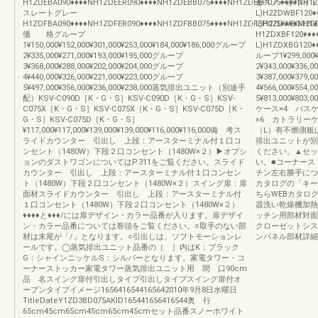
H1ZDEBA090♦♦♦♦NH1ZDEER090♦♦♦♦NH1ZDEBB075♦♦♦♦NH1ZDEEP075♦♦♦♦NH1Z
番スノーホワイトH1
スレートグレー
L)H2ZDWBF120♦
H1ZDFBA090♦♦♦♦NH1ZDFER090♦♦♦♦NH1ZDFBB075♦♦♦♦NH1ZDFEP075♦♦♦♦NH1Z
L)H2ZDWBG12
価 格グループ
H1ZDXBF120♦♦♦
1¥150,000¥152,000¥301,000¥253,000¥184,000¥186,000グループ
L)H1ZDXBG120
2¥335,000¥271,000¥193,000¥195,000グループ
ループ1¥299,000¥
3¥368,000¥288,000¥202,000¥204,000グループ
2¥343,000¥336,
4¥440,000¥326,000¥221,000¥223,000グループ
3¥387,000¥379,
5¥497,000¥356,000¥236,000¥238,000蒸気排出ユニット（別途手
4¥566,000¥554,
配）KSV-C090D［K・G・S］KSV-C090D［K・G・S］KSV-
5¥813,000¥80
C075X［K・G・S］KSV-C075X［K・G・S］KSV-C075D［K・
ケース×4 バス
G・S］KSV-C075D［K・G・S］
×6 カトラリー
¥117,000¥117,000¥139,000¥139,000¥116,000¥116,000備 考ス
（L）有不燃側板
ライドカウンター 引出し 上段：アースターミナル付１口コ
排出ユニットが別
ンセント（1480W）下段２口コンセント（1480W×２）▶オプシ
ください。▲セット
ョンのダストワゴンについてはP.311をご覧ください。スライド
い。■コーナース
カウンター 引出し 上段：アースターミナル付１口コンセン
チン左右勝手につ
ト（1480W）下段２口コンセント（1480W×２）スイング扉：扉
カタログの「キー
面材スライドカウンター 引出し 上段：アースターミナル付
ちらWEBカタロ
１口コンセント（1480W）下段２口コンセント（1480W×２）
器洗い乾燥機加熱
♦♦♦♦と♦♦♦/には扉デザイン・カラー品番が入ります。扉デザイ
ッチン用部材対面
ン・カラー品番については巻頭をご覧ください。○取手のない部
クローゼットシス
材は末尾が「/」となります。○引出しは、ソフトモーションレ
ンパネル部材詳細
ールです。◯蒸気排出ユニット品番の［ ］内はK：ブラック
G：シャインニッケルS：シルバーとなります。家電タワー・コ
ーナーストッカー家電タワー蒸気排出ユニット用 間 口90cm
品 名スイング扉付引出しタイプ引出しタイプスイング扉付オ
ープンタイプイメージ1656416544165642010年9月8日水曜日
TitleDateY1ZD3BD075AKID165441656416544奥 行
65cm45cm65cm45cm65cm45cmセット品番スノーホワイト