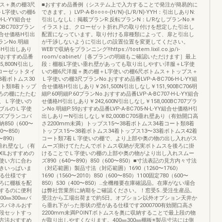
ス＋奥の棚3尺
■おすすめ品番例（システム上で入力することで発注が簡易的に
L字使いの棚6
できます。）LVP-A-B○○○○-(H/N)-(L/R/N)-YYH：引出しありN:
H-L-YY組合せ
引出しなしL：掲載プランR:反転プランN：L/RなしプランNo.※
0BC703プラン
イラストは、クローゼット折れ戸の取り付けを想定した引出し
YY組合せ価格H引出
配置になっています。取り付ける扉種類によって、扉と引出し
プランNo.明細
が干渉しないように引出しの設置位置を変更してください。
せ価格H引出しあり
WEBで収納をプランニング!!https://tostem.lixil.co.jp/i-
58おすすめ品番
room/cabinet/［各プランの明細もご確認いただけます］最上
5,800N引出し
段：棚板L字使い垂れ壁があっても取り出しやすい洋服＋L字使
クローゼットタイ
いの棚6尺洋服＋奥の棚＋L字使いの棚6尺ボトムス＋トップス＋
8着ボトムス30
Ｌ字使いの棚3尺プランNo.おすすめ品番LVP-A-BC706-H-L-YY組
ート類8着トップ
合せ価格H引出しあり￥261,500N引出しなし￥151,900BC706明
後ろの棚にたたむ
細P.60明細P.60プランNo.おすすめ品番LVP-A-BC707-H-L-YY組合
、Ｌ字使いの
せ価格H引出しあり￥242,600N引出しなし￥158,000BC707プラ
ブルのＬ字使
ンNo.明細P.59おすすめ品番LVP-A-BC705-N-L-YY組合せ価格H引
ズブランコパ
出しありーN引出しなし￥82,000BC705垂れ壁あり（有効開口高
50（600〜
さ2200mm未満）トップス15〜38着ボトムス34着コート類8着
00〜850）
トップス15〜38着ボトムス34着トップス13〜33着ボトムス42着
〜890）
コート類7着Ｌ字使いの棚で、より上部や奥の物の出し入れがス
50）垂れ壁なし（有
ムーズ掛けてたたんでボトムス収納が充実ボトムスを後ろに掛
XILおすすめの
けることでＬ字使いの棚の上部や奥の物がより出し入れスムー
使い方に合わ
ズ890（640〜890）850（600〜850）■寸法表記の見方内々寸法
きいっぱいま
（対応範囲）製品寸法（対応範囲）1690（1260〜1760）
いる仕様です
1690（1560〜2010）850（600〜850）1100固定780（600〜
後ろに棚板を配
850）530（400〜850）…全機種要在庫確認品。在庫がない場合
するのに便利
は弊社営業所に納期をご確認ください。！窓受5…受注生産品。
0㎜300㎜バ
受注から工場出荷まで約5日。オプション以外オプション天井か
タスパネルおす
ら垂れ下がった形状の壁がある仕様です2000700有効開口高さ
段セットすっ
2200mm未満POINTボトムスを奥に収納することで最上段の物
方法おすすめ
が取り出しやすくなります。400㎜300㎜棚板※製品寸法には側