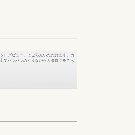
タログビュー」でごらんいただけます。カ
b上でパラパラめくりながらカタログをごら