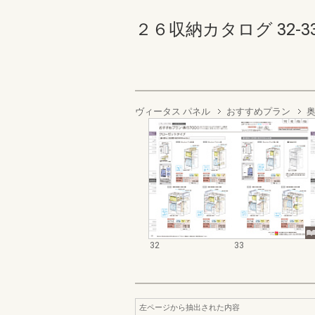
２６収納カタログ 32-33(
ヴィータス パネル
おすすめプラン
奥
32
33
左ページから抽出された内容