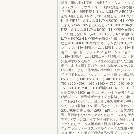
洋服＋奥の棚＋L字使いの棚6尺ボトムス＋トップ
ボトムス＋トップス＋コート類3尺洋服＋奥の棚＋
尺プランNo.明細P.59おすすめ品番LVP-A-BC703-
価格H引出しあり￥268,700N引出しなし￥159,10
No.明細P.59おすすめ品番LVP-A-BC704-H-L-
しあり￥266,900N引出しなし￥189,300BC704
P.58おすすめ品番LVP-A-BC701-N-L-YY組合
ーN引出しなし￥92,400BC701プランNo.明細P.
LVP-A-BC702-H-L-YY組合せ価格H引出しあり￥12
なし￥80,200BC702おすすめプラン奥行700①
プトップス15〜38着ボトムス32着トップス15〜3
着コート類8着トップス9〜23着ボトムス18着コ
ス15〜38着ボトムス32着コート類9着ボトムス
洋服や小物を収納ボトムス後ろの棚にはたたむ服
棚で、より上部や奥の物の出し入れがスムーズダ
いの棚で、より上部や奥の物の出し入れがスムー
イプでボトムス、トップス、コート類も一緒に収納8
850）850（600〜850）890（640〜890）850（6
780（600〜850）1690（1260〜1760）890（640
1690（1560〜2010）1100固定530（400〜8
効開口高さ2200mm以上）使いやすさを考えたLI
収納プラン。設置場所のサイズと収納したい物、
せてお選びください。最上段：棚板前後使い奥行
でたっぷり収納POINT開口高さが十分に取れて
2000700有効開口高さ2200mm以上ボトムスの
置。普段使わないバッグやたたむボトムスを収納
です。※ブランコパイプを使用する場合を除く。40
ッグたたむボトムス棚板棚板棚板棚板32ヴィー
すめプランヴィータスパネルヴィータス枕棚・中
きり棚ぴったり棚床下収納商品特長プランニング