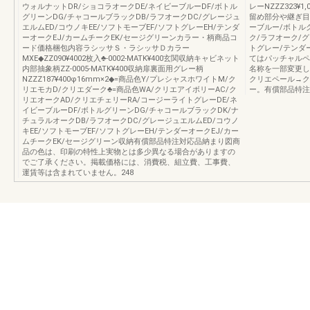
ウォルナットDR/ショコラオークDE/ネイビーブルーDF/ボトル
レーNZZZ323¥1
グリーンDG/チャコールブラックDB/ラフオークDC/グレージュ
留め部分や継ぎ目
エルムED/コウノキEE/ソフトモーブEF/ソフトグレーEH/テンダ
ーブルー/ボトル
ーオークEJ/カームチークEK/セージグリーンカラー・柄商品コ
ク/ラフオーク/
ード価格梱包内容ラシッサＳ・ラシッサＤカラー
トグレー/テンダ
MXE◆ZZ090¥4002枚入♣-0002-MATK¥400玄関収納キャビネット
てはパッチャルペ
内部抽象柄ZZ-0005-MATK¥400収納扉裏面用グレー柄
名称を一部変更し
NZZZ187¥400φ16mm×2◆=商品色Y/プレシャスホワイトM/ク
クリエペール→ク
リエモカD/クリエダーク♣=商品色WA/クリエアイボリーAC/ク
ー。有償部品特注
リエオークAD/クリエチェリーRA/コージーライトグレーDE/ネ
イビーブルーDF/ボトルグリーンDG/チャコールブラックDK/ナ
チュラルオークDB/ラフオークDC/グレージュエルムED/コウノ
キEE/ソフトモーブEF/ソフトグレーEH/テンダーオークEJ/カー
ムチークEK/セージグリーン収納有償部品特注対応品納まり図商
品の色は、印刷の特性上実物とは多少異なる場合がありますの
でご了承ください。掲載価格には、消費税、組立費、工事費、
運賃等は含まれていません。248