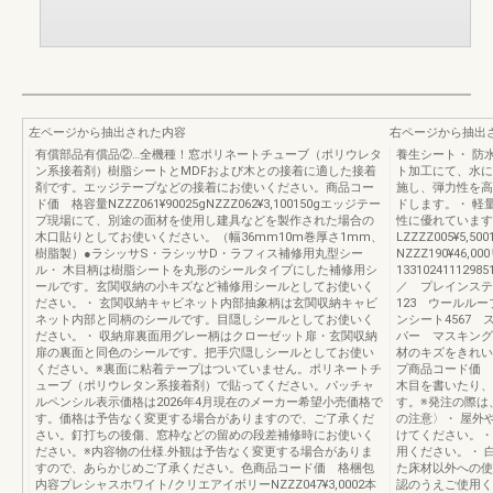
左ページから抽出された内容
右ページから抽出
有償部品有償品②…全機種！窓ポリネートチューブ（ポリウレタ
養生シート・ 防
ン系接着剤）樹脂シートとMDFおよび木との接着に適した接着
ト加工にて、水に
剤です。エッジテープなどの接着にお使いください。商品コー
施し、弾力性を高
ド価 格容量NZZZ061¥90025gNZZZ062¥3,100150gエッジテー
ドします。・ 軽
プ現場にて、別途の面材を使用し建具などを製作された場合の
性に優れています
木口貼りとしてお使いください。（幅36mm10m巻厚さ1mm、
LZZZZ005¥5,
樹脂製）●ラシッサS・ラシッサD・ラフィス補修用丸型シー
NZZZ190¥46
ル・ 木目柄は樹脂シートを丸形のシールタイプにした補修用シ
1331024111
ールです。玄関収納の小キズなど補修用シールとしてお使いく
／ プレインステ
ださい。・ 玄関収納キャビネット内部抽象柄は玄関収納キャビ
123 ウールル
ネット内部と同柄のシールです。目隠しシールとしてお使いく
ンシート4567
ださい。・ 収納扉裏面用グレー柄はクローゼット扉・玄関収納
パー マスキングテ
扉の裏面と同色のシールです。把手穴隠しシールとしてお使い
材のキズをきれい
ください。※裏面に粘着テープはついていません。ポリネートチ
プ商品コード価 格
ューブ（ポリウレタン系接着剤）で貼ってください。パッチャ
木目を書いたり、
ルペンシル表示価格は2026年4月現在のメーカー希望小売価格で
す。※発注の際は
す。価格は予告なく変更する場合がありますので、ご了承くだ
の注意〉・ 屋外
さい。釘打ちの後傷、窓枠などの留めの段差補修時にお使いく
けてください。・
ださい。※内容物の仕様.外観は予告なく変更する場合がありま
用ください。・ 
すので、あらかじめご了承ください。色商品コード価 格梱包
た床材以外への使
内容プレシャスホワイト/クリエアイボリーNZZZ047¥3,0002本
認のうえご使用く