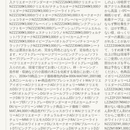
入クリエオーク/テンダーオークNZZZ260¥3,000クリエチェリー
しのよい冷暗所で
NZZZ328¥3,000クリエモカ/ナチュラルオークNZZZ048¥3,000ク
殊アクリル系粘着
リエダークNZZZ029¥3,000コージーライトグレー
から高温（−5℃
NZZZ329¥3,000ホワイトオークNZZZ251¥3,000スモークオーク/
糊残りせず、表面
ショコラオークNZZZ253¥3,000ソフトグレー/セージグリーン
粘着テープは、は
NZZZ239¥3,000ブルーペイントNZZZ240¥3,000ピンクアッシュ/
ならず弊社養生テ
ソフトモーブNZZZ307¥3,000グレーアッシュ/グレージュエルム
り、はがす際は、
NZZZ308¥3,000チェスナット/コウノキNZZZ288¥3,000ウォルナ
ない様、ゆっくり
ット/ラフオークNZZZ289¥3,000チェリー/カームチーク
ーダーの裏面には
NZZZ290¥3,000ネイビーブルー/ボトルグリーン/チャコールブ
がれることがあり
ラック/ブラックNZZZ299¥3,000グレーNZZZ304¥3,000※シート
LZZZZ004¥2
色には濃淡があるため、完全な同色とはならず、近似色となり
て、うすめ液で希
ます。※ソフトグレー/セージグリーン/ピンクアッシュ/ソフト
仕上げ剤は現場手
モーブ/グレーアッシュ/グレージュエルム/テンダーオーク/グレ
にご使用いただけ
ー/クリエオーク/クリエチェリー/コージーライトグレーは2色
部分のキズを平ら
入りのため、現場で混ぜてお使いください。枠・ケーシング・
観は予告なく変更
造作材・収納などの小面積の木口を化粧する場合にお使いくだ
ください。色商品
さい。2036×10商品コード価格梱包内容♠-0006-MATK¥1,20010枚
イボリーLZZZZ052
入木口シールセット♠=商品色YY/プレシャスホワイトWA/クリエ
クリエチェリーLZZZ
アイボリーAC/クリエオークAD/クリエチェリーMM/クリエモ
リエダークLZZDZ
カDD/クリエダークRA/コージーライトグレーDE/ネイビーブル
LZZZZ062¥
ーDF/ボトルグリーンDG/チャコールブラックDK/ナチュラルオ
リエアイボリー/ク
ークDB/ラフオークDC/グレージュエルムED/コウノキEE/ソフ
クLZZPZ017¥8
トモーブEF/ソフトグレーEH/テンダーオークEJ/カームチーク
LZZMZ017¥8
EK/セージグリーンVM/ブラック商品コード価格▽-0001-
庫がない場合は弊
MATJ¥4,000▽=商品色YY/プレシャスホワイトWA/クリエアイボ
ん剤※充てん剤の
リーAC/クリエオーク・ナチュラルオークAD/クリエチェリー・
てからご使用くだ
チェリーMM/クリエモカDD/クリエダークRA/コージーライト
ホワイト/クリエアイ
グレーDJ/ホワイトオークDL/スモークオークDN/ブルーペイン
NZZZ321¥1,0
トDT/ピンクアッシュDV/グレーアッシュDX/チェスナットDZ/
NZZM180¥1,0