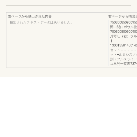
左ページから抽出された内容
右ページから抽出
抽出されたテキストデータはありません。
75080085090095
間口間口ボウル位
7508008509009
片寄せ（右）フル
ト－－－－－－－
1300135014001
セット－－－－－
ット■ルミシス／
割（フルスライド
ス早見一覧表737