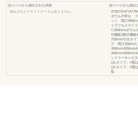
左ページから抽出された内容
右ページから抽出
抽出されたテキストデータはありません。
2732731471477
ボウル片寄せ フ
ット 間口900
イプフルスライド
1,500mmボウ
付棚板2枚付棚板4
750mm引出タイ
プ 間口300m
300mm450mm
300mm450mm
ンドリーキャビネッ
はLタイプ。※図
はLタイプ。※図
覧