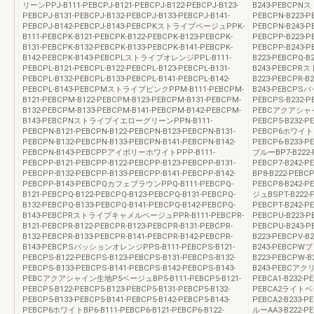
リーンPPJ-B111-PEBCPJ-B121-PEBCPJ-B122-PEBCPJ-B123-
B243-PEBCP
PEBCPJ-B131-PEBCPJ-B132-PEBCPJ-B133-PEBCPJ-B141-
PEBCPN-B223-P
PEBCPJ-B142-PEBCPJ-B143-PEBCPKストライプベージュPPK-
PEBCPN-B243
B111-PEBCPK-B121-PEBCPK-B122-PEBCPK-B123-PEBCPK-
PEBCPP-B223-P
B131-PEBCPK-B132-PEBCPK-B133-PEBCPK-B141-PEBCPK-
PEBCPP-B243
B142-PEBCPK-B143-PEBCPLストライプオレンジPPL-B111-
B223-PEBCPQ-B
PEBCPL-B121-PEBCPL-B122-PEBCPL-B123-PEBCPL-B131-
B243-PEBCPR
PEBCPL-B132-PEBCPL-B133-PEBCPL-B141-PEBCPL-B142-
B223-PEBCPR-B2
PEBCPL-B143-PEBCPMストライプピンクPPM-B111-PEBCPM-
B243-PEBCPS
B121-PEBCPM-B122-PEBCPM-B123-PEBCPM-B131-PEBCPM-
PEBCPS-B232-P
B132-PEBCPM-B133-PEBCPM-B141-PEBCPM-B142-PEBCPM-
PEBCアクアシャイン
B143-PEBCPNストライプイエローグリーンPPN-B111-
PEBCP5-B232-PE
PEBCPN-B121-PEBCPN-B122-PEBCPN-B123-PEBCPN-B131-
PEBCP6ホワイトBP6
PEBCPN-B132-PEBCPN-B133-PEBCPN-B141-PEBCPN-B142-
PEBCP6-B233-P
PEBCPN-B143-PEBCPPアイボリーホワイトPPP-B111-
ブルーBP7-B222-P
PEBCPP-B121-PEBCPP-B122-PEBCPP-B123-PEBCPP-B131-
PEBCP7-B242
PEBCPP-B132-PEBCPP-B133-PEBCPP-B141-PEBCPP-B142-
BP8-B222-PEBCP
PEBCPP-B143-PEBCPQカフェブラウンPPQ-B111-PEBCPQ-
PEBCP8-B242
B121-PEBCPQ-B122-PEBCPQ-B123-PEBCPQ-B131-PEBCPQ-
ジュBSPT-B222-P
B132-PEBCPQ-B133-PEBCPQ-B141-PEBCPQ-B142-PEBCPQ-
PEBCPT-B242-
B143-PEBCPRストライプキャメルベージュPPR-B111-PEBCPR-
PEBCPU-B223-P
B121-PEBCPR-B122-PEBCPR-B123-PEBCPR-B131-PEBCPR-
PEBCPU-B243-
B132-PEBCPR-B133-PEBCPR-B141-PEBCPR-B142-PEBCPR-
B223-PEBCPV-B2
B143-PEBCPSパッションオレンジPPS-B111-PEBCPS-B121-
B243-PEBCPW
PEBCPS-B122-PEBCPS-B123-PEBCPS-B131-PEBCPS-B132-
B223-PEBCPW-B
PEBCPS-B133-PEBCPS-B141-PEBCPS-B142-PEBCPS-B143-
B243-PEBCアクリ
PEBCアクアシャイン生地P5ベージュBP5-B111-PEBCP5-B121-
PEBCA1-B232-PE
PEBCP5-B122-PEBCP5-B123-PEBCP5-B131-PEBCP5-B132-
PEBCA2ライトベージ
PEBCP5-B133-PEBCP5-B141-PEBCP5-B142-PEBCP5-B143-
PEBCA2-B233-P
PEBCP6ホワイトBP6-B111-PEBCP6-B121-PEBCP6-B122-
ルーAA3-B222-PEB