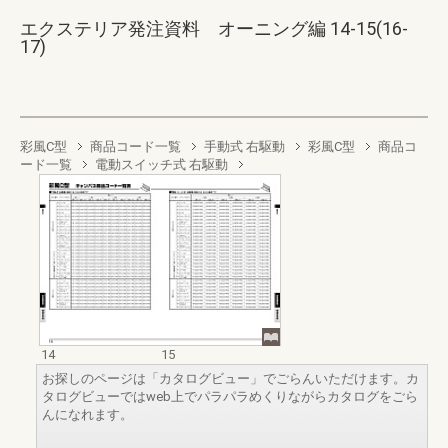
エクステリア発注資料 オーニング編 14-15(16-
17)
彩風C型
商品コード一覧
手動式 右駆動
彩風C型
商品コ
ード一覧
電動スイッチ式 右駆動
14
15
お探しのページは「カタログビュー」でごらんいただけます。カ
タログビューではweb上でパラパラめくりながらカタログをごら
んになれます。