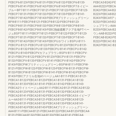
PEBCP6-B123-PEBCP6-B131-PEBCP6-B132-PEBCP6-B133-
PEBCA3-B242
PEBCP6-B141-PEBCP6-B142-PEBCP6-B143-PEBCP7ネイビー
AA4-B222-PEBCA
ブルーBP7-B111-PEBCP7-B121-PEBCP7-B122-PEBCP7-B123-
B242-PEBCA4-
PEBCP7-B131-PEBCP7-B132-PEBCP7-B133-PEBCP7-B141-
B223-PEBCA8-B2
PEBCP7-B142-PEBCP7-B143-PEBCP8ブリティッシュグリーン
B243-PEBCA9ア
BP8-B111-PEBCP8-B121-PEBCP8-B122-PEBCP8-B123-
B232-PEBCA9-B
PEBCP8-B131-PEBCP8-B132-PEBCP8-B133-PEBCP8-B141-
シュブラウンAAA-B2
PEBCP8-B142-PEBCP8-B143-PEBC熱線遮断アクア生地PTベー
B233-PEBCAA-
ジュBSPT-B111-PEBCPT-B121-PEBCPT-B122-PEBCPT-B123-
ウンAAB-B222-PE
PEBCPT-B131-PEBCPT-B132-PEBCPT-B133-PEBCPT-B141-
PEBCAB-B242-
PEBCPT-B142-PEBCPT-B143-PEBCPUホワイトBSPU-B111-
B222-PEBCAC-B2
PEBCPU-B121-PEBCPU-B122-PEBCPU-B123-PEBCPU-B131-
B242-PEBCA
PEBCPU-B132-PEBCPU-B133-PEBCPU-B141-PEBCPU-B142-
PEBCPU-B143-PEBCPVカフェブラウンBSPV-B111-PEBCPV-
B121-PEBCPV-B122-PEBCPV-B123-PEBCPV-B131-PEBCPV-
B132-PEBCPV-B133-PEBCPV-B141-PEBCPV-B142-PEBCPV-
B143-PEBCPWブリティッシュグリーンBSPW-B111-PEBCPW-
B121-PEBCPW-B122-PEBCPW-B123-PEBCPW-B131-PEBCPW-
B132-PEBCPW-B133-PEBCPW-B141-PEBCPW-B142-PEBCPW-
B143-PEBCアクリル生地A1ベージュAA1-B111-PEBCA1-B121-
PEBCA1-B122-PEBCA1-B123-PEBCA1-B131-PEBCA1-B132-
PEBCA1-B133-PEBCA1-B141-PEBCA1-B142-PEBCA1-B143-
PEBCA2ライトベージュAA2-B111-PEBCA2-B121-PEBCA2-B122-
PEBCA2-B123-PEBCA2-B131-PEBCA2-B132-PEBCA2-B133-
PEBCA2-B141-PEBCA2-B142-PEBCA2-B143-PEBCA3ネイビーブ
ルーAA3-B111-PEBCA3-B121-PEBCA3-B122-PEBCA3-B123-
PEBCA3-B131-PEBCA3-B132-PEBCA3-B133-PEBCA3-B141-
PEBCA3-B142-PEBCA3-B143-PEBCA4ブリティッシュグリーン
AA4-B111-PEBCA4-B121-PEBCA4-B122-PEBCA4-B123-PEBCA4-
B131-PEBCA4-B132-PEBCA4-B133-PEBCA4-B141-PEBCA4-