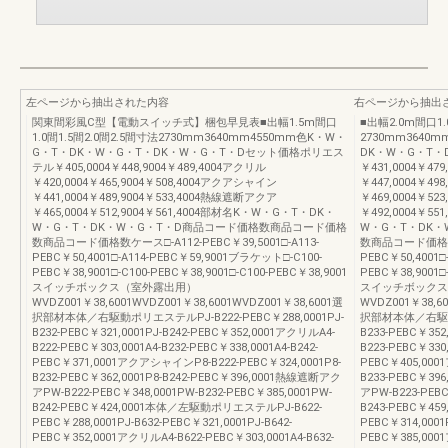
左ページから抽出された内容
右ページから抽出
関東間彩風C型【電動スイッチ式】梱包早見表■出幅1.5m間口
■出幅2.0m間口1.
1.0間1.5間2.0間2.5間寸法2730mm3640mm4550mm色K・W・
2730mm3640
G・T・DK・W・G・T・DK・W・G・T・Dセット価格ポリエス
DK・W・G・T
テル￥405,0004￥448,9004￥489,4004アクリル
￥431,0004￥47
￥420,0004￥465,9004￥508,4004アクアシャイン
￥447,0004￥49
￥441,0004￥489,9004￥533,4004熱線遮断アクア
￥469,0004￥52
￥465,0004￥512,9004￥561,4004部材名K・W・G・T・DK・
￥492,0004￥5
W・G・T・DK・W・G・T・D商品コード価格数商品コード価格
W・G・T・DK
数商品コード価格数ケース□-A112-PEBC￥39,5001□-A113-
数商品コード価格数ケー
PEBC￥50,4001□-A114-PEBC￥59,9001ブラケット□-C100-
PEBC￥50,4001□
PEBC￥38,9001□-C100-PEBC￥38,9001□-C100-PEBC￥38,9001
PEBC￥38,9001□
スイッチボックス（室外露出用）
スイッチボックス
WVDZ001￥38,6001WVDZ001￥38,6001WVDZ001￥38,6001選
WVDZ001￥38,60
択部材本体／右駆動ポリエステルPJ-B222-PEBC￥288,0001PJ-
択部材本体／右駆動ポリ
B232-PEBC￥321,0001PJ-B242-PEBC￥352,0001アクリルA4-
B233-PEBC￥352
B222-PEBC￥303,0001A4-B232-PEBC￥338,0001A4-B242-
B223-PEBC￥330,
PEBC￥371,0001アクアシャインP8-B222-PEBC￥324,0001P8-
PEBC￥405,000
B232-PEBC￥362,0001P8-B242-PEBC￥396,0001熱線遮断アク
B233-PEBC￥39
アPW-B222-PEBC￥348,0001PW-B232-PEBC￥385,0001PW-
アPW-B223-PEBC
B242-PEBC￥424,0001本体／左駆動ポリエステルPJ-B622-
B243-PEBC￥4
PEBC￥288,0001PJ-B632-PEBC￥321,0001PJ-B642-
PEBC￥314,0001P
PEBC￥352,0001アクリルA4-B622-PEBC￥303,0001A4-B632-
PEBC￥385,0001