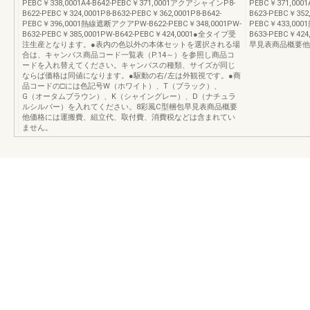
PEBC￥338,0001A4-B642-PEBC￥371,0001アクアシャインP8-
PEBC￥371,000
B622-PEBC￥324,0001P8-B632-PEBC￥362,0001P8-B642-
B623-PEBC￥352,
PEBC￥396,0001熱線遮断アクアPW-B622-PEBC￥348,0001PW-
PEBC￥433,000
B632-PEBC￥385,0001PW-B642-PEBC￥424,0001●全タイプ受
B633-PEBC￥42
注生産となります。●表内の色以外の本体セットを選択される場
早見表商品概要他
合は、キャンバス商品コード一覧表（P.14～）を参照し商品コ
ードを入れ替えてください。キャンバスの種類、サイズが同じ
ならば価格は同値になります。●駆動の右/左は外観視です。●商
品コードの□には色記号W（ホワイト）、T（ブラック）、
G（オータムブラウン）、K（シャイングレー）、D（ナチュラ
ルシルバー）を入れてください。8彩風C型梱包早見表商品概要
他価格には運搬費、組立代、取付費、消費税などは含まれてい
ません。