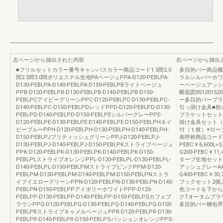
左ページから抽出された内容
右ページから抽出
■フリルセットカラー番号キャンバスカラー商品コード1.5間2.0
多目的バー商品概
間2.5間3.0間ポリエステル生地PAベージュPPA-D120-PEBLPA-
ラルシルバーホワ
D130-PEBLPA-D140-PEBLPA-D150-PEBLPBライトベージュ
ーベージュアッシュ
PPB-D120-PEBLPB-D130-PEBLPB-D140-PEBLPB-D150-
断面図85120152
PEBLPCアイビーグリーンPPC-D120-PEBLPC-D130-PEBLPC-
ー多目的バーブラ
D140-PEBLPC-D150-PEBLPDレッドPPD-D120-PEBLPD-D130-
引っ掛け金具■拾
PEBLPD-D140-PEBLPD-D150-PEBLPEシルバーグレーPPE-
ブラケットセット
D120-PEBLPE-D130-PEBLPE-D140-PEBLPE-D150-PEBLPHネイ
掛け金具セット（
ビーブルーPPH-D120-PEBLPH-D130-PEBLPH-D140-PEBLPH-
付（１枚）※ロー
D150-PEBLPJブリティッシュグリーンPPJ-D120-PEBLPJ-
表呼称商品コード価格
D130-PEBLPJ-D140-PEBLPJ-D150-PEBLPKストライプベージュ
PEBC￥6,600L=
PPK-D120-PEBLPK-D130-PEBLPK-D140-PEBLPK-D150-
G200-PEBC￥11
PEBLPLストライプオレンジPPL-D120-PEBLPL-D130-PEBLPL-
タープ生地セット100
D140-PEBLPL-D150-PEBLPMストライプピンクPPM-D120-
アッシュグレーAA9
PEBLPM-D130-PEBLPM-D140-PEBLPM-D150-PEBLPNストラ
G400-PEBC￥3
イプイエローグリーンPPN-D120-PEBLPN-D130-PEBLPN-D140-
フックセット2個入
PEBLPN-D150-PEBLPPアイボリーホワイトPPP-D120-
色コードを下から
PEBLPP-D130-PEBLPP-D140-PEBLPP-D150-PEBLPQカフェブ
クTオータムブラ
ラウンPPQ-D120-PEBLPQ-D130-PEBLPQ-D140-PEBLPQ-D150-
多目的バー梱包早
PEBLPRストライプキャメルベージュPPR-D120-PEBLPR-D130-
PEBLPR-D140-PEBLPR-D150-PEBLPSパッションオレンジPPS-