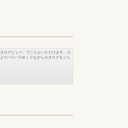
タログビュー」でごらんいただけます。カ
b上でパラパラめくりながらカタログをごら