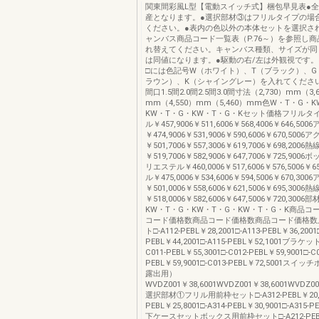
関東間彩風L型【電動スイッチ式】梱包早見表●
産となります。●選択部材③はフリルタイプの場
ください。●表内の色以外の本体セットを選択さ
ャンバス商品コード一覧表（P.76～）を参照し
れ替えてください。キャンバス種類、サイズが同
は同値になります。●駆動の右/左は外観視です。
□には色記号W（ホワイト）、T（ブラック）、G
ラウン）、K（シャイングレー）を入れてください。
間口1.5間2.0間2.5間3.0間寸法（2,730）mm（3,
mm（4,550）mm（5,460）mm色W・T・G・
KW・T・G・KW・T・G・Kセット価格フリルタ
ル￥457,9006￥511,6006￥568,4006￥646,50
￥474,9006￥531,9006￥590,6006￥670,50
￥501,7006￥557,3006￥619,7006￥698,20
￥519,7006￥582,9006￥647,7006￥725,90
リエステル￥460,0006￥517,6006￥576,5006￥6
ル￥475,0006￥534,6006￥594,5006￥670,3
￥501,0006￥558,6006￥621,5006￥695,30
￥518,0006￥582,6006￥647,5006￥720,30
KW・T・G・KW・T・G・KW・T・G・K商品コ
コード価格数商品コード価格数商品コード価格数
ト□-A112-PEBL￥28,2001□-A113-PEBL￥36,2001□
PEBL￥44,2001□-A115-PEBL￥52,1001ブラケ
C011-PEBL￥55,3001□-C012-PEBL￥59,9001□-C0
PEBL￥59,9001□-C013-PEBL￥72,5001ス
露出用）
WVDZ001￥38,6001WVDZ001￥38,6001WVDZ00
選択部材①フリル用前枠セット□-A312-PEBL￥20,80
PEBL￥25,8001□-A314-PEBL￥30,9001□-A315-P
下ケースセットボックス用前枠セット□-A212-PEBL￥