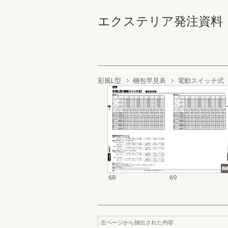
エクステリア発注資料 オー
彩風L型
梱包早見表
電動スイッチ式
68
69
左ページから抽出された内容