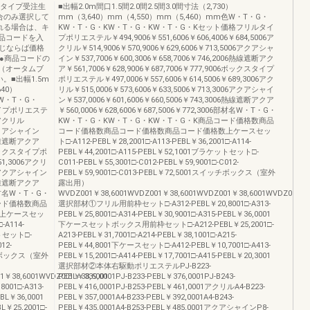
全タイプ受注生
■出幅2.0m間口1.5間2.0間2.5間3.0間寸法（2,730）
合のみ選択して
mm（3,640）mm（4,550）mm（5,460）mm色W・T・G・
れる場合は、キ
KW・T・G・KW・T・G・KW・T・G・Kセット価格フリルタイ
商品コードを入
プポリエステル￥494,9006￥551,6006￥606,4006￥684,5006ア
じならば価格
クリル￥514,9006￥570,9006￥629,6006￥713,5006アクアシャ
●商品コードの
イン￥537,7006￥600,3006￥658,7006￥746,2006熱線遮断アク
（オータムブ
ア￥561,7006￥628,9006￥687,7006￥777,9006ボックスタイプ
■出幅1.5m
ポリエステル￥497,0006￥557,6006￥614,5006￥689,3006アク
640）
リル￥515,0006￥573,6006￥633,5006￥713,3006アクアシャイ
KW・T・G・
ン￥537,0006￥601,6006￥660,5006￥743,3006熱線遮断アクア
イプポリエステ
￥560,0006￥628,6006￥687,5006￥772,3006部材名W・T・G・
06アクリル
KW・T・G・KW・T・G・KW・T・G・K商品コード価格数商品
06アクアシャイン
コード価格数商品コード価格数商品コード価格数上ケースセッ
06熱線遮断アクア
ト□-A112-PEBL￥28,2001□-A113-PEBL￥36,2001□-A114-
06ボックスタイプポ
PEBL￥44,2001□-A115-PEBL￥52,1001ブラケットセット□-
51,3006アクリ
C011-PEBL￥55,3001□-C012-PEBL￥59,9001□-C012-
006アクアシャイン
PEBL￥59,9001□-C013-PEBL￥72,5001スイッチボックス（室外
06熱線遮断アクア
露出用）
06部材名W・T・G・
WVDZ001￥38,6001WVDZ001￥38,6001WVDZ001￥38,6001WVDZ001￥3
ード価格数商品
選択部材①フリル用前枠セット□-A312-PEBL￥20,8001□-A313-
上ケースセッ
PEBL￥25,8001□-A314-PEBL￥30,9001□-A315-PEBL￥36,0001
-A114-
下ケースセットボックス用前枠セット□-A212-PEBL￥25,2001□-
ットセット□-
A213-PEBL￥31,7001□-A214-PEBL￥38,1001□-A215-
12-
PEBL￥44,8001下ケースセット□-A412-PEBL￥10,7001□-A413-
イッチボックス（室外
PEBL￥15,2001□-A414-PEBL￥17,7001□-A415-PEBL￥20,3001
選択部材②本体右駆動ポリエステルPJ-B223-
1￥38,6001WVDZ001￥38,6001
PEBL￥339,0001PJ-B233-PEBL￥376,0001PJ-B243-
01□-A313-
PEBL￥416,0001PJ-B253-PEBL￥461,0001アクリルA4-B223-
EBL￥36,0001
PEBL￥357,0001A4-B233-PEBL￥392,0001A4-B243-
25,2001□-
PEBL￥435,0001A4-B253-PEBL￥485,0001アクアシャインP8-