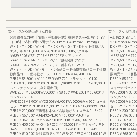
左ページから抽出された内容
右ページから抽出
関東間彩風CR型【電動・手動併用式】梱包早見表■出幅1.5m間
■出幅2.0m間口1.
口1.0間1.5間2.0間2.5間寸法2730mm3640mm4550mm色K・
2730mm3640
W・G・T・DK・W・G・T・DK・W・G・T・Dセット価格ポリ
DK・W・G・T
エステル￥616,6006￥694,7006￥809,1006アクリル
￥655,6006￥74
￥639,6006￥721,7006￥837,1006アクアシャイン
￥682,6006￥77
￥661,6006￥744,7006￥862,1006熱線遮断アクア
￥703,6006￥79
￥683,6006￥769,7006￥891,1006部材名K・W・G・T・DK・
￥724,6006￥8
W・G・T・DK・W・G・T・D商品コード価格数商品コード価格
W・G・T・DK
数商品コード価格数ケース□-A112-PEBR￥44,2001□-A113-
数商品コード価格数ケー
PEBR￥55,3001□-A114-PEBR￥67,7001ブラケット□-C100-
PEBR￥55,3001□
PEBR￥38,9001□-C100-PEBR￥38,9001□-C100-PEBR￥38,9001
PEBR￥38,9001□-
スイッチボックス（室外露出用）
スイッチボックス
WVDZ001￥38,6001WVDZ001￥38,6001WVDZ001￥38,6001ク
WVDZ001￥38,60
ランクハンドル
ランクハンドル
WVDZ006￥6,9001WVDZ006￥6,9001WVDZ006￥6,9001ロール
WVDZ006￥6,90
セット□-B212-PEBR￥131,0001□-B213-PEBR￥147,0001□-B214-
セット□-B212-PEB
PEBR￥200,0001選択部材本体／右駆動ポリエステルPJ-B422-
PEBR￥200,0
PEBC￥357,0001PJ-B432-PEBC￥408,0001PJ-B442-
PEBC￥396,0001P
PEBC￥457,0001アクリルA4-B422-PEBC￥380,0001A4-B432-
PEBC￥507,0001
PEBC￥435,0001A4-B442-PEBC￥485,0001アクアシャインP8-
PEBC￥484,000
B422-PEBC￥402,0001P8-B432-PEBC￥458,0001P8-B442-
B423-PEBC￥444,
PEBC￥510,0001熱線遮断アクアPW-B422-PEBC￥424,0001PW-
PEBC￥568,000