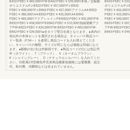
B432-PEBC￥483,0001PW-B442-PEBC￥539,0001本体／左駆動
B433-PEBC￥53
ポリエステルPJ-B822-PEBC￥357,0001PJ-B832-
ポリエステルPJ-B82
PEBC￥408,0001PJ-B842-PEBC￥457,0001アクリルA4-B822-
PEBC￥456,0001
PEBC￥380,0001A4-B832-PEBC￥435,0001A4-B842-
PEBC￥423,0001A
PEBC￥485,0001アクアシャインP8-B822-PEBC￥402,0001P8-
PEBC￥540,000
B832-PEBC￥458,0001P8-B842-PEBC￥510,0001熱線遮断アク
B833-PEBC￥50
アPW-B822-PEBC￥424,0001PW-B832-PEBC￥483,0001PW-
アPW-B823-PEBC
B842-PEBC￥539,0001●全タイプ受注生産となります。●表内の
B843-PEBC￥
色以外の本体セットを選択される場合は、キャンバス商品コー
ド一覧表（P.54～）を参照し商品コードを入れ替えてくださ
い。キャンバスの種類、サイズが同じならば価格は同値になり
ます。●駆動の右/左は外観視です。●商品コードの□には色記号
W（ホワイト）、T（ブラック）、G（オータムブラウン）、
K（シャイングレー）、D（ナチュラルシルバー）を入れてくだ
さい。52彩風CR型梱包早見表商品概要他価格には運搬費、組立
代、取付費、消費税などは含まれていません。