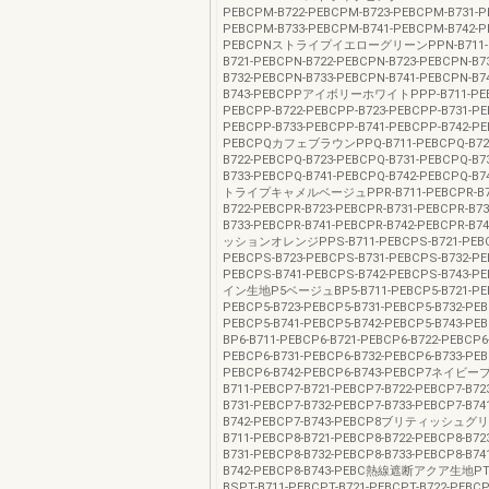
PEBCPM-B722-PEBCPM-B723-PEBCPM-B731-P
PEBCPM-B733-PEBCPM-B741-PEBCPM-B742-P
PEBCPNストライプイエローグリーンPPN-B711-P
B721-PEBCPN-B722-PEBCPN-B723-PEBCPN-B7
B732-PEBCPN-B733-PEBCPN-B741-PEBCPN-B7
B743-PEBCPPアイボリーホワイトPPP-B711-PEBC
PEBCPP-B722-PEBCPP-B723-PEBCPP-B731-PE
PEBCPP-B733-PEBCPP-B741-PEBCPP-B742-PE
PEBCPQカフェブラウンPPQ-B711-PEBCPQ-B721
B722-PEBCPQ-B723-PEBCPQ-B731-PEBCPQ-B7
B733-PEBCPQ-B741-PEBCPQ-B742-PEBCPQ-B
トライプキャメルベージュPPR-B711-PEBCPR-B72
B722-PEBCPR-B723-PEBCPR-B731-PEBCPR-B73
B733-PEBCPR-B741-PEBCPR-B742-PEBCPR-B
ッションオレンジPPS-B711-PEBCPS-B721-PEBC
PEBCPS-B723-PEBCPS-B731-PEBCPS-B732-PE
PEBCPS-B741-PEBCPS-B742-PEBCPS-B743
イン生地P5ベージュBP5-B711-PEBCP5-B721-PEB
PEBCP5-B723-PEBCP5-B731-PEBCP5-B732-PEB
PEBCP5-B741-PEBCP5-B742-PEBCP5-B743-
BP6-B711-PEBCP6-B721-PEBCP6-B722-PEBCP6-
PEBCP6-B731-PEBCP6-B732-PEBCP6-B733-PEB
PEBCP6-B742-PEBCP6-B743-PEBCP7ネイビー
B711-PEBCP7-B721-PEBCP7-B722-PEBCP7-B72
B731-PEBCP7-B732-PEBCP7-B733-PEBCP7-B74
B742-PEBCP7-B743-PEBCP8ブリティッシュグ
B711-PEBCP8-B721-PEBCP8-B722-PEBCP8-B72
B731-PEBCP8-B732-PEBCP8-B733-PEBCP8-B74
B742-PEBCP8-B743-PEBC熱線遮断アクア生地
BSPT-B711-PEBCPT-B721-PEBCPT-B722-PEBCP