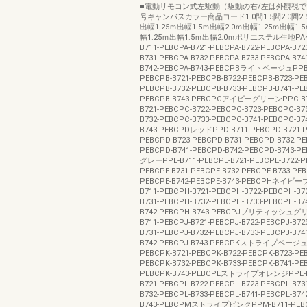
■電動リモコン式左駆動（駆動の右/左は外観視
号キャンバスカラー商品コード1.0間1.5間2.0間2.
出幅1.25ｍ出幅1.5ｍ出幅2.0ｍ出幅1.25ｍ出幅1.
幅1.25ｍ出幅1.5ｍ出幅2.0ｍポリエステル生地PA
B711-PEBCPA-B721-PEBCPA-B722-PEBCPA-B72
B731-PEBCPA-B732-PEBCPA-B733-PEBCPA-B74
B742-PEBCPA-B743-PEBCPBライトベージュPPB-
PEBCPB-B721-PEBCPB-B722-PEBCPB-B723-PEB
PEBCPB-B732-PEBCPB-B733-PEBCPB-B741-PEB
PEBCPB-B743-PEBCPCアイビーグリーンPPC-B7
B721-PEBCPC-B722-PEBCPC-B723-PEBCPC-B7
B732-PEBCPC-B733-PEBCPC-B741-PEBCPC-B7
B743-PEBCPDレッドPPD-B711-PEBCPD-B721-P
PEBCPD-B723-PEBCPD-B731-PEBCPD-B732-PE
PEBCPD-B741-PEBCPD-B742-PEBCPD-B743
グレーPPE-B711-PEBCPE-B721-PEBCPE-B722-PE
PEBCPE-B731-PEBCPE-B732-PEBCPE-B733-PEB
PEBCPE-B742-PEBCPE-B743-PEBCPHネイビ
B711-PEBCPH-B721-PEBCPH-B722-PEBCPH-B7
B731-PEBCPH-B732-PEBCPH-B733-PEBCPH-B7
B742-PEBCPH-B743-PEBCPJブリティッシュグ
B711-PEBCPJ-B721-PEBCPJ-B722-PEBCPJ-B72
B731-PEBCPJ-B732-PEBCPJ-B733-PEBCPJ-B74
B742-PEBCPJ-B743-PEBCPKストライプベージュP
PEBCPK-B721-PEBCPK-B722-PEBCPK-B723-PEB
PEBCPK-B732-PEBCPK-B733-PEBCPK-B741-PEB
PEBCPK-B743-PEBCPLストライプオレンジPPL-B7
B721-PEBCPL-B722-PEBCPL-B723-PEBCPL-B73
B732-PEBCPL-B733-PEBCPL-B741-PEBCPL-B74
B743-PEBCPMストライプピンクPPM-B711-PEBC