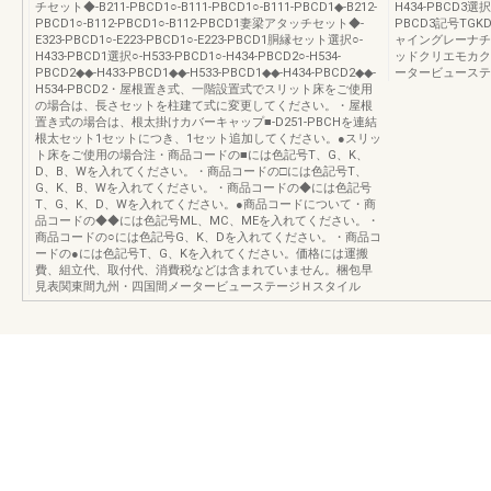
チセット◆-B211-PBCD1○-B111-PBCD1○-B111-PBCD1◆-B212-
H434-PBCD3選択○
PBCD1○-B112-PBCD1○-B112-PBCD1妻梁アタッチセット◆-
PBCD3記号TG
E323-PBCD1○-E223-PBCD1○-E223-PBCD1胴縁セット選択○-
ャイングレーナチ
H433-PBCD1選択○-H533-PBCD1○-H434-PBCD2○-H534-
ッドクリエモカク
PBCD2◆◆-H433-PBCD1◆◆-H533-PBCD1◆◆-H434-PBCD2◆◆-
ータービューステ
H534-PBCD2・屋根置き式、一階設置式でスリット床をご使用
の場合は、長さセットを柱建て式に変更してください。・屋根
置き式の場合は、根太掛けカバーキャップ■-D251-PBCHを連結
根太セット1セットにつき、1セット追加してください。●スリッ
ト床をご使用の場合注・商品コードの■には色記号T、G、K、
D、B、Wを入れてください。・商品コードの□には色記号T、
G、K、B、Wを入れてください。・商品コードの◆には色記号
T、G、K、D、Wを入れてください。●商品コードについて・商
品コードの◆◆には色記号ML、MC、MEを入れてください。・
商品コードの○には色記号G、K、Dを入れてください。・商品コ
ードの●には色記号T、G、Kを入れてください。価格には運搬
費、組立代、取付代、消費税などは含まれていません。梱包早
見表関東間九州・四国間メータービューステージＨスタイル