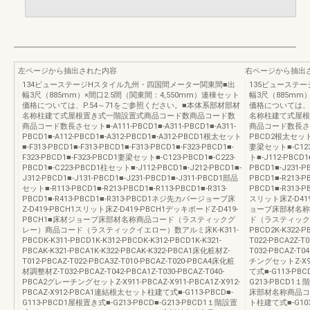
左ページから抽出された内容
右ページから抽出
134ビューステージHスタイル九州・四国間メーター関東間■出
135ビューステ
幅3尺（885mm）×間口2.5間（関東間：4,550mm）連棟セット
幅3尺（885mm
価格については、P.54～71をご参照ください。■本体系部材部材
価格については、
名称柱建て式屋根置き式一階設置式商品コード数商品コード数
名称柱建て式屋根
商品コード数長さセット■-A111-PBCD1■-A311-PBCD1■-A311-
商品コード数長さセット
PBCD1■-A112-PBCD1■-A312-PBCD1■-A312-PBCD1根太セット
PBCD2根太セット■-
■-F313-PBCD1■-F313-PBCD1■-F313-PBCD1■-F323-PBCD1■-
妻梁セット■-C123-
F323-PBCD1■-F323-PBCD1妻梁セット■-C123-PBCD1■-C223-
ト■-J112-PBCD1■
PBCD1■-C223-PBCD1柱セット■-J112-PBCD1■-J212-PBCD1■-
PBCD1■-J231-
J312-PBCD1■-J131-PBCD1■-J231-PBCD1■-J311-PBCD1部品
PBCD1■-R213-PB
セット■-R113-PBCD1■-R213-PBCD1■-R113-PBCD1■-R313-
PBCD1■-R313
PBCD1■-R413-PBCD1■-R313-PBCD1ネジ先カバージョーブ床
スリット床Z-D41
Z-D419-PBCH1スリット床Z-D419-PBCH1デッキボードZ-D419-
ョーブ床部材名称
PBCH1■床材ジョーブ床部材名称商品コード（ラスティックグ
ド（ラスティックイエ
レー）商品コード（ラスティックイエロー）数アルミ床K-K311-
PBCD2K-K322-P
PBCDK-K311-PBCD1K-K312-PBCDK-K312-PBCD1K-K321-
T022-PBCA2Z-
PBCAK-K321-PBCA1K-K322-PBCAK-K322-PBCA1床化粧材Z-
T032-PBCAZ-T0
T012-PBCAZ-T022-PBCA3Z-T010-PBCAZ-T020-PBCA4床化粧
チングセットZ-X9
材調整材Z-T032-PBCAZ-T042-PBCA1Z-T030-PBCAZ-T040-
て式■-G113-PBC
PBCA2グレーチングセットZ-X911-PBCAZ-X911-PBCA1Z-X912-
G213-PBCD1１
PBCAZ-X912-PBCA1連結根太セット柱建て式■-G113-PBCD■-
床部材名称商品コー
G113-PBCD1屋根置き式■-G213-PBCD■-G213-PBCD1１階設置
ト柱建て式■-G103