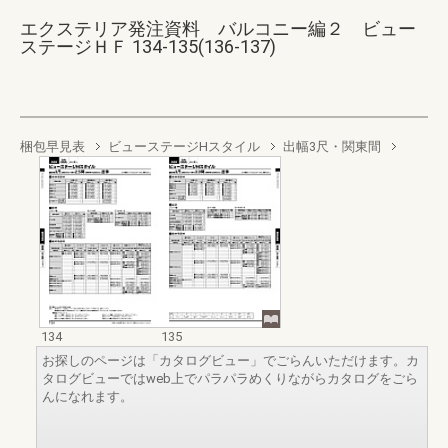
エクステリア発注資料 バルコニー編２ ビュー
ステージＨＦ 134-135(136-137)
梱包早見表
ビューステージHスタイル
出幅3尺・関東間
134
135
お探しのページは「カタログビュー」でごらんいただけます。カ
タログビューではweb上でパラパラめくりながらカタログをごら
んになれます。