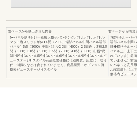
左ページから抽出された内容
右ページから抽出
6■パネル割り付け一覧縦太格子パンチングパネルパネルパネル
7横格子ルーバー
マット縦スリット単体1.0間（2000）端部パネル中間パネル端部
端部パネル中間パ
パネル1.5間（3000）中間パネル2.0間（4000）2.5間通し連棟2.5
細◆横格子ルーバ
間（5000）3.0間（6000）3.5間（7000）4.0間（8000）出幅2尺
パネル上（上下に
3尺4尺補助パネル5尺補助パネル6尺補助パネル9尺補助パネルビ
れています）前面
ューステージHスタイル商品概要価格には運搬費、組立代、取付
ていません）前面
代、消費税などは含まれていません。商品概要・オプション価
のパネルと高尺用
格表ビューステージＨスタイル
ル端部高尺（上下
価格表ビューステ