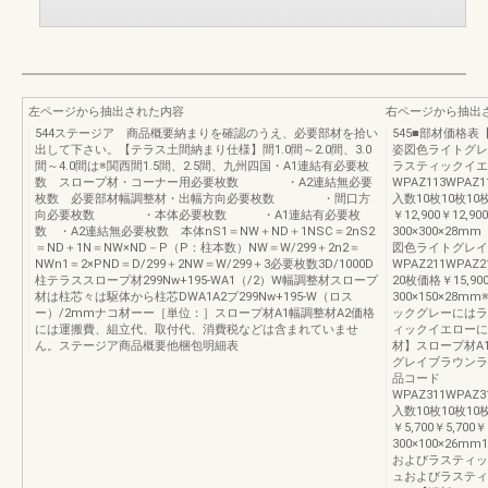
左ページから抽出された内容
右ページから抽出
544ステージア 商品概要納まりを確認のうえ、必要部材を拾い
545■部材価格
出して下さい。【テラス土間納まり仕様】間1.0間～2.0間、3.0
姿図色ライトグレ
間～4.0間は※関西間1.5間、2.5間、九州四国・A1連結有必要枚
ラスティックイエ
数 スロープ材・コーナー用必要枚数 ・A2連結無必要
WPAZ113WPAZ1
枚数 必要部材幅調整材・出幅方向必要枚数 ・間口方
入数10枚10枚10
向必要枚数 ・本体必要枚数 ・A1連結有必要枚
￥12,900￥12,90
数 ・A2連結無必要枚数 本体nS1＝NW＋ND＋1NSC＝2nS2
300×300×2
＝ND＋1N＝NW×ND－P（P：柱本数）NW＝W/299＋2n2＝
図色ライトグレイ
NWn1＝2×PND＝D/299＋2NW＝W/299＋3必要枚数3D/1000D
WPAZ211WPAZ
柱テラススロープ材299Nw+195-WA1（/2）W幅調整材スロープ
20枚価格￥15,900
材は柱芯々は駆体から柱芯DWA1A2プ299Nw+195-W（ロス
300×150×2
ー）/2mmナコ材ーー［単位：］スロープ材A1幅調整材A2価格
ックグレーにはラ
には運搬費、組立代、取付代、消費税などは含まれていませ
ィックイエローに
ん。ステージア商品概要他梱包明細表
材】スロープ材A
グレイブラウンラ
品コード
WPAZ311WPAZ3
入数10枚10枚10
￥5,700￥5,700￥
300×100×26
およびラスティッ
ュおよびラスティ