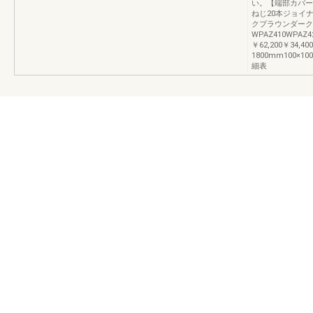
い。【端部カバー
ねじ20本ジョイナ
クブラウンダーク
WPAZ410WPAZ
￥62,200￥34,4
1800mm100×
細表