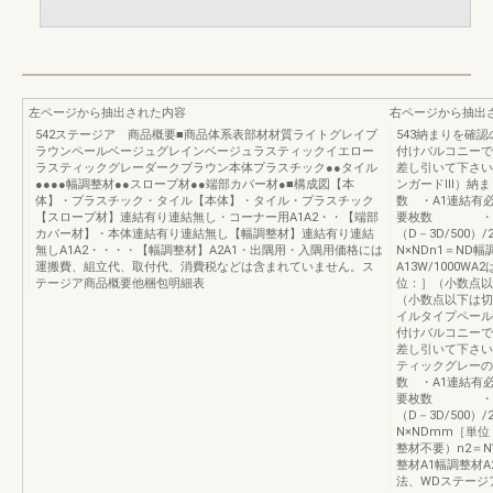
左ページから抽出された内容
右ページから抽出
542ステージア 商品概要■商品体系表部材材質ライトグレイブ
543納まりを確
ラウンペールベージュグレインベージュラスティックイエロー
付けバルコニーで
ラスティックグレーダークブラウン本体プラスチック●●タイル
差し引いて下さい
●●●●幅調整材●●スロープ材●●端部カバー材●■構成図【本
ンガードⅢ）納ま
体】・プラスチック・タイル【本体】・タイル・プラスチック
数 ・A1連結
【スロープ材】連結有り連結無し・コーナー用A1A2・・【端部
要枚数 ・間
カバー材】・本体連結有り連結無し【幅調整材】連結有り連結
（D－3D/500）/
無しA1A2・・・・【幅調整材】A2A1・出隅用・入隅用価格には
N×NDn1＝ND幅調
運搬費、組立代、取付代、消費税などは含まれていません。ス
A13W/1000W
テージア商品概要他梱包明細表
位：］（小数点以
（小数点以下は切
イルタイプペール
付けバルコニーで
差し引いて下さい
ティックグレーの
数 ・A1連結
要枚数 ・間
（D－3D/500）/
N×NDmm［単
整材不要）n2＝NW
整材A1幅調整材A23
法、WDステージ