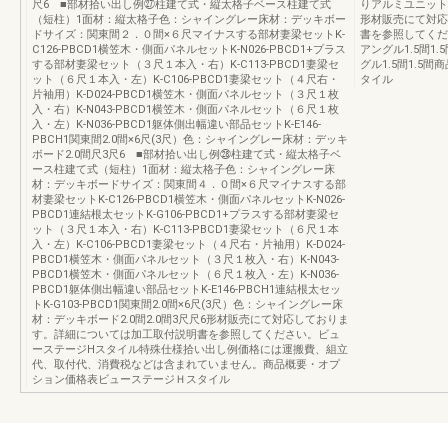
尺6 ■部材拾い出し例㉗柱建て式・縦太格子ベース柱建て式
りアルミユニット
（短柱）1面材：縦太格子色：シャイングレー床材：デッキボー
形材販売にて対応
ドサイズ：関東間２．０間×６尺マイナスする部材妻梁セットK-
書を参照してくだ
C126-PBCD1横笠木・側面パネルセットK-N026-PBCD1+プラス
アングル1.5間1
する部材妻梁セット（３尺１本入・右）K-C113-PBCD1妻梁セ
グル1.5間1.
ット（６尺１本入・左）K-C106-PBCD1妻梁セット（４尺右・
タイル
片袖用）K-D024-PBCD1横笠木・側面パネルセット（３尺１枚
入・右）K-N043-PBCD1横笠木・側面パネルセット（６尺１枚
入・左）K-N036-PBCD1躯体側出幅違い部品セットK-E146-
PBCH1関東間2.0間×6尺(3尺）色：シャイングレー床材：デッキ
ボード2.0間尺3尺6 ■部材拾い出し例㉘柱建て式・縦太格子ベ
ース柱建て式（短柱）1面材：縦太格子色：シャイングレー床
材：デッキボードサイズ：関東間４．０間×６尺マイナスする部
材妻梁セットK-C126-PBCD1横笠木・側面パネルセットK-N026-
PBCD1連結根太セットK-G106-PBCD1+プラスする部材妻梁セ
ット（３尺１本入・右）K-C113-PBCD1妻梁セット（６尺１本
入・左）K-C106-PBCD1妻梁セット（４尺右・片袖用）K-D024-
PBCD1横笠木・側面パネルセット（３尺１枚入・右）K-N043-
PBCD1横笠木・側面パネルセット（６尺１枚入・左）K-N036-
PBCD1躯体側出幅違い部品セットK-E146-PBCH1連結根太セッ
トK-G103-PBCD1関東間2.0間×6尺(3尺）色：シャイングレー床
材：デッキボード2.0間2.0間3尺尺6形材販売にて対応しておりま
す。詳細については加工取付説明書を参照してください。ビュ
ーステージHスタイル特殊仕様拾い出し例価格には運搬費、組立
代、取付代、消費税などは含まれていません。商品概要・オプ
ション価格表ビューステージＨスタイル