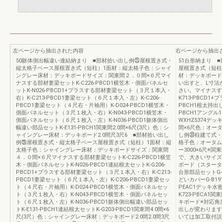
左ページから抽出された内容
右ページから抽出
50躯体側出幅違い連結納まり ■部材拾い出し例㉕屋根置き式・
51台形納まり 
縦太格子ベース屋根置き式（短柱）1面材：縦太格子色：シャイ
屋根置き式（短柱
ングレー床材：デッキボードサイズ：関東間２．０間×６尺マイ
材：デッキボードサ
ナスする部材妻梁セットK-C226-PBCD1横笠木・側面パネルセ
い出すと、L寸法
ットK-N026-PBCD1+プラスする部材妻梁セット（３尺１本入・
さい。マイナスす
右）K-C213-PBCD1妻梁セット（６尺１本入・左）K-C206-
K713-PBCD1
PBCD1妻梁セット（４尺右・片袖用）K-D024-PBCD1横笠木・
PBCH1根太持出し部
側面パネルセット（３尺１枚入・右）K-N043-PBCD1横笠木・
PBCH1アングル16
側面パネルセット（６尺１枚入・左）K-N036-PBCD1躯体側出
WXHZ5374デッ
幅違い部品セットK-E131-PBCH1関東間2.0間×6尺(3尺）色：シ
間×6尺色：オー
ャイングレー床材：デッキボード2.0間尺3尺6 ■部材拾い出し
し例㉚柱建て式・
例㉖屋根置き式・縦太格子ベース屋根置き式（短柱）1面材：縦
格子色：オータム
太格子色：シャイングレー床材：デッキボードサイズ：関東間
ー3000×6尺※
４．０間×６尺マイナスする部材妻梁セットK-C226-PBCD1横笠
で、大きいサイズ
木・側面パネルセットK-N026-PBCD1連結根太セットK-G206-
ボード（スターター
PBCD1+プラスする部材妻梁セット（３尺１本入・右）K-C213-
台形部品セットG-E
PBCD1妻梁セット（６尺１本入・左）K-C206-PBCD1妻梁セッ
どいカバーG-B191-
ト（４尺右・片袖用）K-D024-PBCD1横笠木・側面パネルセッ
PEAC1デッキ水
ト（３尺１枚入・右）K-N043-PBCD1横笠木・側面パネルセッ
K723-PBCA
ト（６尺１枚入・左）K-N036-PBCD1躯体側出幅違い部品セッ
キボード※対応角
トK-E131-PBCH1連結根太セットK-G203-PBCD1関東間4.0間×6
出しが変わります
尺(3尺）色：シャイングレー床材：デッキボード2.0間2.0間3尺
いては加工取付説