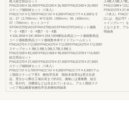
枚入組立部品セット
入4枚入5枚入7枚
PFA□D240￥26,9001PFA□D240￥26,9001PFA□D240￥26,9001
PFA□C088￥123
ステップ補助材セット（1本入）
PFA□D270￥27
PFA□C151￥3,7001PFA□C161￥4,0001PFA□C171￥4,3001L寸
（1本入）PFA□C1
法：27（2,700mm）W寸法05（500mm）06（600mm）
□には、色記号T
07（700mm）セットコード
ャイングレー）を
SPFAH2705□ASSPFAH2706□ASSPFAH2707□ASセット価格
となります。アル
T・G・K数T・G・K数T・G・K数
明細表
￥226,3004￥241,8004￥254,1004梱包名商品コード価格数商品
コード価格数商品コード価格数本体サイドフレームセット
PFA□A270￥112,0001PFA□A270￥112,0001PFA□A270￥112,0001
ステップセット3枚入4枚入5枚入7枚入8枚入
PFA□C058￥83,2001PFA□C068￥98,4001PFA□C078￥110,4001
組立部品セット
PFA□D270￥27,4001PFA□D270￥27,4001PFA□D270￥27,4001
ステップ補助材セット（1本入）
PFA□C151￥3,7001PFA□C161￥4,0001PFA□C171￥4,3001アル
ミ階段ステッピア受5 梱包早見表 階段本体受5は受注生産
品。受注から弊社工場出荷まで約5日。価格には運搬費、組立
代、取付代、消費税などは含まれていません。アルミ階段ステ
ッピア商品概要他梱包早見表梱包明細表