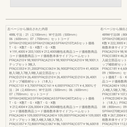
左ページから抽出された内容
右ページから抽出
488L寸法：21（2,100mm）W寸法05（500mm）
489W寸法08（8
06（600mm）07（700mm）セットコード
SPFAH2108□A
SPFAH2105□ASSPFAH2106□ASSPFAH2107□ASセット価格
K数￥222,300
T・G・K数T・G・K数T・G・K数
格数本体サイドフ
￥191,4005￥203,1005￥212,4005梱包名商品コード価格数商品
PFA□A210￥98
コード価格数商品コード価格数本体サイドフレームセット
PFA□C083￥46,
PFA□A210￥98,9001PFA□A210￥98,9001PFA□A210￥98,9001ス
入組立部品セットPFA
テップセット3枚入
ップ補助材セット
PFA□C053￥31,2002PFA□C063￥36,9002PFA□C073￥41,40024
PFA□C181￥4,6
枚入5枚入7枚入8枚入組立部品セット
09（900mm）セッ
PFA□D210￥26,4001PFA□D210￥26,4001PFA□D210￥26,4001
ット価格T・G・K数
ステップ補助材セット（1本入）
品コード価格数商
PFA□C151￥3,7001PFA□C161￥4,0001PFA□C171￥4,3001L寸
PFA□A240￥109
法：24（2,400mm）W寸法05（500mm）06（600mm）
入4枚入5枚入7枚
07（700mm）セットコード
PFA□C087￥107
SPFAH2405□ASSPFAH2406□ASSPFAH2407□ASセット価格
トPFA□D240￥2
T・G・K数T・G・K数T・G・K数
ト（1本入）PFA□C
￥212,4004￥226,0004￥236,8004梱包名商品コード価格数商品
08（800mm）
コード価格数商品コード価格数本体サイドフレームセット
SPFAH2708□A
PFA□A240￥109,0001PFA□A240￥109,0001PFA□A240￥109,0001
K数￥267,200
ステップセット3枚入4枚入5枚入7枚入
格数本体サイドフ
PFA□C057￥72,8001PFA□C067￥86,1001PFA□C077￥96,60018
PFA□A270￥112