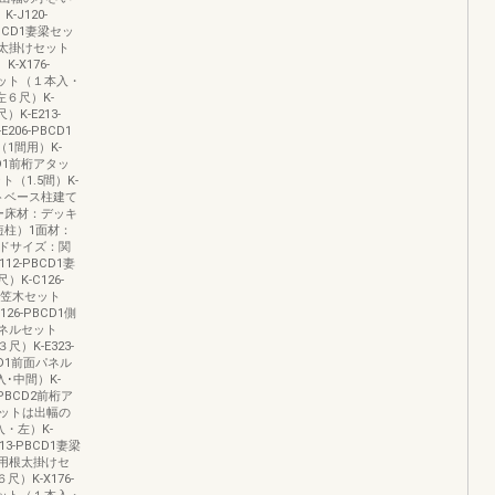
J120-
BCD1妻梁セッ
根太掛けセット
-X176-
木セット（１本入・
左６尺）K-
K-E213-
06-PBCD1
（1間用）K-
BCD1前桁アタッ
ト（1.5間）K-
ットベース柱建て
ー床材：デッキ
短柱）1面材：
ドサイズ：関
2-PBCD1妻
K-C126-
1横笠木セット
26-PBCD1側
パネルセット
）K-E323-
CD1前面パネル
入･中間）K-
-PBCD2前桁ア
品セットは出幅の
・左）K-
3-PBCD1妻梁
隅用根太掛けセ
）K-X176-