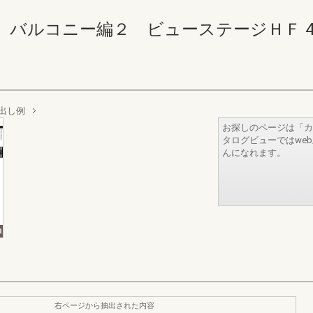
ルコニー編２ ビューステージＨＦ 44-45
出し例
お探しのページは「カ
タログビューではwe
んになれます。
右ページから抽出された内容