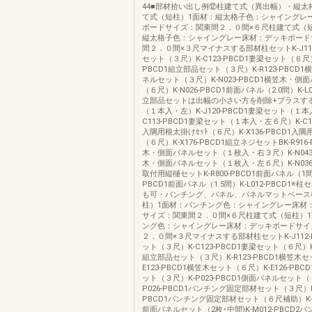
44■部材拾い出し例⑫柱建て式（異出幅）・縦太
て式（短柱）1面材：縦太格子色：シャイングレ
ボードサイズ：関東間２．０間×６尺柱建て式（
縦太格子色：シャイングレー床材：デッキボード
間２．０間×３尺マイナスする部材柱セットK-J112
セット（３尺）K-C123-PBCD1妻梁セット（６尺）K
PBCD1組立部品セット（３尺）K-R123-PBCD
ネルセット（３尺）K-N023-PBCD1横笠木・側
（６尺）K-N026-PBCD1前面パネル（2.0間）K-L0
立部品セットは出幅の小さい方を削除+プラスす
（１本入・左）K-J120-PBCD1妻梁セット（１本
C113-PBCD1妻梁セット（１本入・左６尺）K-C10
入隅用根太掛けｾｯﾄ（６尺）K-X136-PBCD1入
（６尺）K-X176-PBCD1組立ネジセットBK-R916
木・側面パネルセット（１枚入・右３尺）K-N043-
木・側面パネルセット（１枚入・左６尺）K-N036-
取付用縦樋セットK-R800-PBCD1前面パネル（1間）
PBCD1前面パネル（1.5間）K-L012-PBCD1※
も可・パンチング、パネル、パネルマットベース
柱）1面材：パンチング色：シャイングレー床材
サイズ：関東間２．０間×６尺柱建て式（短柱）
ング色：シャイングレー床材：デッキボードサイ
２．０間×３尺マイナスする部材柱セットK-J112-
ット（３尺）K-C123-PBCD1妻梁セット（６尺）K-C
組立部品セット（３尺）K-R123-PBCD1横笠木セ
E123-PBCD1横笠木セット（６尺）K-E126-PB
ット（３尺）K-P023-PBCD1側面パネルセット（
P026-PBCD1パンチング固定部材セット（３尺）K-
PBCD1パンチング固定部材セット（６尺補助）K-P9
前面パネルセット（2枚･中間)K-M012-PBCD2