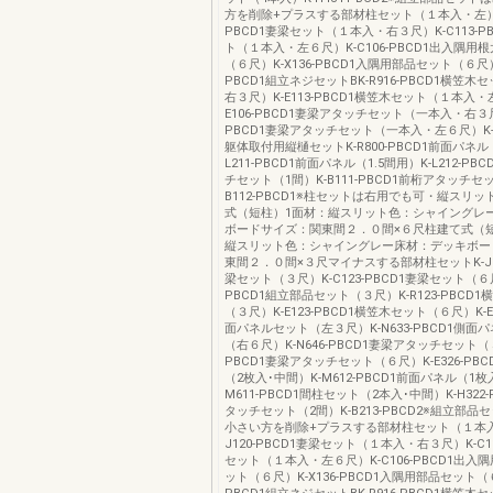
方を削除+プラスする部材柱セット（１本入・左）K-
PBCD1妻梁セット（１本入・右３尺）K-C113-P
ト（１本入・左６尺）K-C106-PBCD1出入隅用
（６尺）K-X136-PBCD1入隅用部品セット（６尺）K
PBCD1組立ネジセットBK-R916-PBCD1横笠
右３尺）K-E113-PBCD1横笠木セット（１本入・
E106-PBCD1妻梁アタッチセット（一本入・右３尺）
PBCD1妻梁アタッチセット（一本入・左６尺）K-E2
躯体取付用縦樋セットK-R800-PBCD1前面パネル
L211-PBCD1前面パネル（1.5間用）K-L212-P
チセット（1間）K-B111-PBCD1前桁アタッチセッ
B112-PBCD1※柱セットは右用でも可・縦スリ
式（短柱）1面材：縦スリット色：シャイングレ
ボードサイズ：関東間２．０間×６尺柱建て式（
縦スリット色：シャイングレー床材：デッキボー
東間２．０間×３尺マイナスする部材柱セットK-J11
梁セット（３尺）K-C123-PBCD1妻梁セット（６尺）
PBCD1組立部品セット（３尺）K-R123-PBCD
（３尺）K-E123-PBCD1横笠木セット（６尺）K-E1
面パネルセット（左３尺）K-N633-PBCD1側面
（右６尺）K-N646-PBCD1妻梁アタッチセット（３尺
PBCD1妻梁アタッチセット（６尺）K-E326-PB
（2枚入･中間）K-M612-PBCD1前面パネル（1枚
M611-PBCD1間柱セット（2本入･中間）K-H322
タッチセット（2間）K-B213-PBCD2※組立部
小さい方を削除+プラスする部材柱セット（１本入
J120-PBCD1妻梁セット（１本入・右３尺）K-C11
セット（１本入・左６尺）K-C106-PBCD1出入
ット（６尺）K-X136-PBCD1入隅用部品セット（６尺