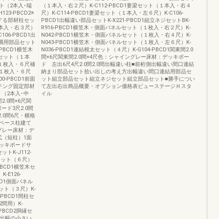
ット（2本入･端
（１本入・右２尺）K-C112-PBCD1妻梁セット（１本入・右４
23-PBCD2※
尺）K-C114-PBCD1妻梁セット（１本入・左６尺）K-C106-
する部材柱セッ
PBCD1出幅違い部品セットK-X221-PBCD1組立ネジセットBK-
１本入・右３尺）
R916-PBCD1横笠木・側面パネルセット（１枚入・右２尺）K-
06-PBCD1出
N042-PBCD1横笠木・側面パネルセット（１枚入・右４尺）K-
入隅用部品セット
N043-PBCD1横笠木・側面パネルセット（１枚入・左６尺）K-
-PBCD1横笠木
N036-PBCD1連結根太セット（４尺）K-G104-PBCD1関東間2.0
木セット（１本
間×6尺関東間2.0間×4尺色：シャイングレー床材：デッキボー
（１枚入・６尺補
ド 左出6尺4尺2.0間2.0間出幅違い柱■前桁側出幅違い間口連結
（１枚入・６尺
納まり部品セット拾い出しの考え方出幅違い間口連結用部品セ
0-PBCD1前面
ット組立部品セット組立ネジセット組立部品セット■勝手につい
ンチング固定部材
て左出右出商品概要・オプション価格表ビューステージＨスタ
ト（2本入･中
イル
2.0間×6尺関
ード3尺2.0間
.0間6尺・横格
ベース柱建て
グレー床材：デ
式（短柱）1面
ッキボードサ
K-J112-
梁セット（６尺）
PBCD1横笠木セ
-E126-
CD1側面パネル
セット（３尺）K-
-PBCD1間柱セ
2間用）K-
-PBCD2胴縁セ
トは出幅の小さい