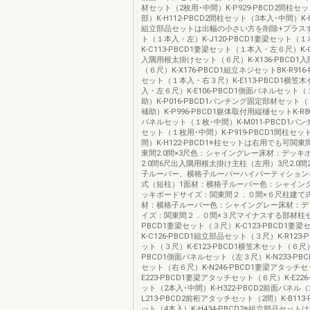
材セット（2枚用･中間）K-P929-PBCD2間柱セ
部）K-H112-PBCD2間柱セット（3本入･中間）K-H1
組立部品セットは出幅の小さい方を削除+プラス
ト（１本入・左）K-J120-PBCD1妻梁セット（
K-C113-PBCD1妻梁セット（１本入・左６尺）K-C1
入隅用根太掛けセット（６尺）K-X136-PBCD1
（６尺）K-X176-PBCD1組立ネジセットBK-R916
セット（１本入・右３尺）K-E113-PBCD1横笠
入・左６尺）K-E106-PBCD1側面パネルセット
助）K-P016-PBCD1パンチング固定部材セット
補助）K-P996-PBCD1躯体取付用縦樋セットK-R80
パネルセット（１枚･中間）K-M011-PBCD1パ
セット（１枚用･中間）K-P919-PBCD1間柱セッ
間）K-H122-PBCD1※柱セットは右用でも可関東間
東間2.0間×3尺色：シャイングレー床材：デッキボ
2.0間6尺出入隅用根太掛け主柱（左用）3尺2.0間2
子ルーバー、横格子ルーバーハイパーティション
式（短柱）1面材：横格子ルーバー色：シャイン
ッキボードサイズ：関東間２．０間×６尺柱建て
材：横格子ルーバー色：シャイングレー床材：デ
イズ：関東間２．０間×３尺マイナスする部材柱セット
PBCD1妻梁セット（３尺）K-C123-PBCD1妻
K-C126-PBCD1組立部品セット（３尺）K-R123-
ット（３尺）K-E123-PBCD1横笠木セット（６尺）K
PBCD1側面パネルセット（左３尺）K-N233-PB
セット（右６尺）K-N246-PBCD1妻梁アタッチ
E223-PBCD1妻梁アタッチセット（６尺）K-E226
ット（2本入･中間）K-H322-PBCD2前面パネル（
L213-PBCD2前桁アタッチセット（2間）K-B113
ット（4本入）K-H434-PBCD2※組立部品セッ