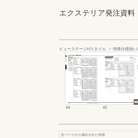
エクステリア発注資料 バ
ビューステージHスタイル
特殊仕様拾い
44
45
左ページから抽出された内容