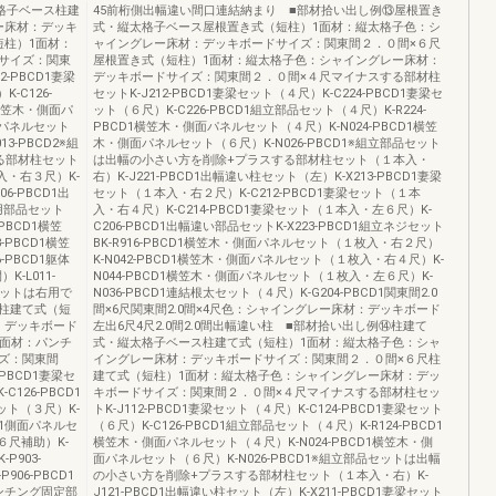
格子ベース柱建
45前桁側出幅違い間口連結納まり ■部材拾い出し例⑬屋根置き
ー床材：デッキ
式・縦太格子ベース屋根置き式（短柱）1面材：縦太格子色：シ
短柱）1面材：
ャイングレー床材：デッキボードサイズ：関東間２．０間×６尺
サイズ：関東
屋根置き式（短柱）1面材：縦太格子色：シャイングレー床材：
-PBCD1妻梁
デッキボードサイズ：関東間２．０間×４尺マイナスする部材柱
-C126-
セットK-J212-PBCD1妻梁セット（４尺）K-C224-PBCD1妻梁セ
1横笠木・側面パ
ット（６尺）K-C226-PBCD1組立部品セット（４尺）K-R224-
面パネルセット
PBCD1横笠木・側面パネルセット（４尺）K-N024-PBCD1横笠
13-PBCD2※組
木・側面パネルセット（６尺）K-N026-PBCD1※組立部品セット
る部材柱セット
は出幅の小さい方を削除+プラスする部材柱セット（１本入・
入・右３尺）K-
右）K-J221-PBCD1出幅違い柱セット（左）K-X213-PBCD1妻梁
6-PBCD1出
セット（１本入・右２尺）K-C212-PBCD1妻梁セット（１本
隅用部品セット
入・右４尺）K-C214-PBCD1妻梁セット（１本入・左６尺）K-
-PBCD1横笠
C206-PBCD1出幅違い部品セットK-X223-PBCD1組立ネジセット
PBCD1横笠
BK-R916-PBCD1横笠木・側面パネルセット（１枚入・右２尺）
PBCD1躯体
K-N042-PBCD1横笠木・側面パネルセット（１枚入・右４尺）K-
K-L011-
N044-PBCD1横笠木・側面パネルセット（１枚入・左６尺）K-
柱セットは右用で
N036-PBCD1連結根太セット（４尺）K-G204-PBCD1関東間2.0
柱建て式（短
間×6尺関東間2.0間×4尺色：シャイングレー床材：デッキボード
：デッキボード
左出6尺4尺2.0間2.0間出幅違い柱 ■部材拾い出し例⑭柱建て
1面材：パンチ
式・縦太格子ベース柱建て式（短柱）1面材：縦太格子色：シャ
ズ：関東間
イングレー床材：デッキボードサイズ：関東間２．０間×６尺柱
PBCD1妻梁セ
建て式（短柱）1面材：縦太格子色：シャイングレー床材：デッ
126-PBCD1
キボードサイズ：関東間２．０間×４尺マイナスする部材柱セッ
ット（３尺）K-
トK-J112-PBCD1妻梁セット（４尺）K-C124-PBCD1妻梁セット
CD1側面パネルセ
（６尺）K-C126-PBCD1組立部品セット（４尺）K-R124-PBCD1
６尺補助）K-
横笠木・側面パネルセット（４尺）K-N024-PBCD1横笠木・側
P903-
面パネルセット（６尺）K-N026-PBCD1※組立部品セットは出幅
06-PBCD1
の小さい方を削除+プラスする部材柱セット（１本入・右）K-
パンチング固定部
J121-PBCD1出幅違い柱セット（左）K-X211-PBCD1妻梁セット